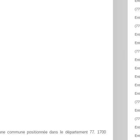
Ent
(77
Ent
(77
Ent
Ent
(77
Ent
Ent
Ent
Ent
Ent
(77
Ent
(77
Ent
une commune positionnée dans le département 77. 1700
Ent