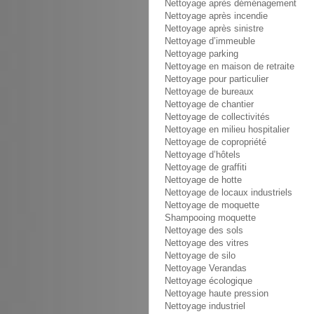
Nettoyage après déménagement
Nettoyage après incendie
Nettoyage après sinistre
Nettoyage d’immeuble
Nettoyage parking
Nettoyage en maison de retraite
Nettoyage pour particulier
Nettoyage de bureaux
Nettoyage de chantier
Nettoyage de collectivités
Nettoyage en milieu hospitalier
Nettoyage de copropriété
Nettoyage d’hôtels
Nettoyage de graffiti
Nettoyage de hotte
Nettoyage de locaux industriels
Nettoyage de moquette
Shampooing moquette
Nettoyage des sols
Nettoyage des vitres
Nettoyage de silo
Nettoyage Verandas
Nettoyage écologique
Nettoyage haute pression
Nettoyage industriel