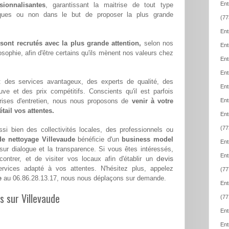
Ent
sionnalisantes
, garantissant la maitrise de tout type
iques ou non dans le but de proposer la plus grande
(77
Ent
ont recrutés avec la plus grande attention,
selon nos
Ent
sophie, afin d'être certains qu'ils mènent nos valeurs chez
Ent
Ent
 : des services avantageux, des experts de qualité, des
Ent
euve et des prix compétitifs. Conscients qu'il est parfois
eprises d'entretien, nous nous proposons de
venir à votre
Ent
tail vos attentes.
Ent
(77
si bien des collectivités locales, des professionnels ou
de nettoyage Villevaude
bénéficie d'un
business model
Ent
 sur dialogue et la transparence. Si vous êtes intéressés,
Ent
devis
ntrer, et de visiter vos locaux afin d'établir un
vices adapté à vos attentes. N'hésitez plus, appelez
(77
e
au 06.86.28.13.17, nous nous déplaçons sur demande.
Ent
s sur Villevaude
(77
Ent
Ent