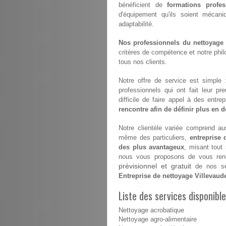
bénéficient de
formations profes
d'équipement qu'ils soient mécan
adaptabilité.
Nos professionnels du nettoyage s
critères de compétence et notre philo
tous nos clients.
Notre offre de service est simple
professionnels qui ont fait leur pr
difficile de faire appel à des entr
rencontre afin de définir plus en dé
Notre clientèle variée comprend aus
même des particuliers,
entreprise 
des plus avantageux
, misant tout
nous vous proposons de vous renco
prévisionnel et gratuit
de nos ser
Entreprise de nettoyage Villevaud
Liste des services disponible
Nettoyage acrobatique
Nettoyage agro-alimentaire