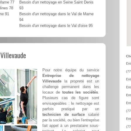
 Marne 77
Besoin d'un nettoyage en Seine Saint Denis
lines 78
93
nne 91
Besoin d'un nettoyage dans le Val de Marne
94
Besoin d'un nettoyage dans le Val d'oise 95
 Villevaude
Cho
Ent
Pour notre équipe du service
(77
Entreprise de nettoyage
Ent
Villevaude
la propreté est un
challenge permanent dans les
Ent
locaux de
toutes les sociétés
.
Ent
Plusieurs cas de figure sont
envisageables : le nettoyage est
Ent
parfois pratiqué par un
(77
technicien de surface
salarié
Ent
par la société, ou bien l'entreprise
fait appel à un prestataire sous-
(77