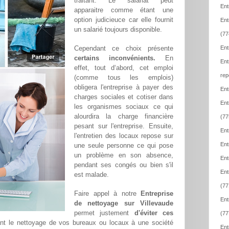
traitant. Le salariat peut
Ent
apparaitre comme étant une
option judicieuce car elle fournit
Ent
un salarié toujours disponible.
(77
Cependant ce choix présente
Ent
certains inconvénients.
En
Ent
effet, tout d‘abord, cet emploi
rep
(comme tous les emplois)
obligera l'entreprise à payer des
Ent
charges sociales et cotiser dans
Ent
les organismes sociaux ce qui
alourdira la charge financière
(77
pesant sur l'entreprise. Ensuite,
Ent
l'entretien des locaux repose sur
Ent
une seule personne ce qui pose
un problème en son absence,
Ent
pendant ses congés ou bien s'il
Ent
est malade.
(77
Faire appel à notre
Entreprise
Ent
de nettoyage sur Villevaude
permet justement
d'éviter ces
(77
ant le nettoyage de vos bureaux ou locaux à une société
Ent