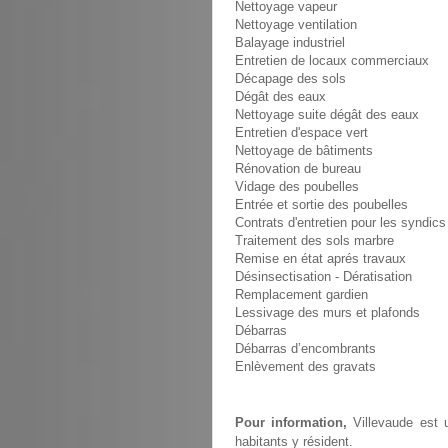
Nettoyage vapeur
Nettoyage ventilation
Balayage industriel
Entretien de locaux commerciaux
Décapage des sols
Dégât des eaux
Nettoyage suite dégât des eaux
Entretien d'espace vert
Nettoyage de bâtiments
Rénovation de bureau
Vidage des poubelles
Entrée et sortie des poubelles
Contrats d'entretien pour les syndics
Traitement des sols marbre
Remise en état aprés travaux
Désinsectisation - Dératisation
Remplacement gardien
Lessivage des murs et plafonds
Débarras
Débarras d’encombrants
Enlèvement des gravats
Pour information,
Villevaude est 
habitants y résident.