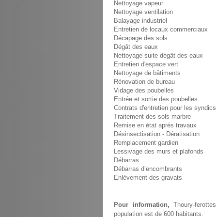
Nettoyage vapeur
Nettoyage ventilation
Balayage industriel
Entretien de locaux commerciaux
Décapage des sols
Dégât des eaux
Nettoyage suite dégât des eaux
Entretien d'espace vert
Nettoyage de bâtiments
Rénovation de bureau
Vidage des poubelles
Entrée et sortie des poubelles
Contrats d'entretien pour les syndics
Traitement des sols marbre
Remise en état aprés travaux
Désinsectisation - Dératisation
Remplacement gardien
Lessivage des murs et plafonds
Débarras
Débarras d’encombrants
Enlèvement des gravats
Pour information,
Thoury-ferotte
population est de 600 habitants.