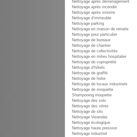
Nettoyage après déménagement
Nettoyage après incendie
Nettoyage après sinistre
Nettoyage d’immeuble
Nettoyage parking
Nettoyage en maison de retraite
Nettoyage pour particulier
Nettoyage de bureaux
Nettoyage de chantier
Nettoyage de collectivités
Nettoyage en milieu hospitalier
Nettoyage de copropriété
Nettoyage d’hôtels
Nettoyage de graffiti
Nettoyage de hotte
Nettoyage de locaux industriels
Nettoyage de moquette
Shampooing moquette
Nettoyage des sols
Nettoyage des vitres
Nettoyage de silo
Nettoyage Verandas
Nettoyage écologique
Nettoyage haute pression
Nettoyage industriel