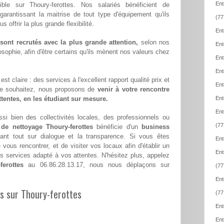
Ent
ible sur Thoury-ferottes. Nos salariés bénéficient de
 garantissant la maitrise de tout type d'équipement qu'ils
(77
offrir la plus grande flexibilité.
Ent
ont recrutés avec la plus grande attention,
selon nos
Ent
sophie, afin d'être certains qu'ils mènent nos valeurs chez
Ent
Ent
st claire : des services à l'excellent rapport qualité prix et
Ent
le souhaitez, nous proposons de
venir à votre rencontre
attentes, en les étudiant sur mesure.
Ent
Ent
si bien des collectivités locales, des professionnels ou
(77
 de nettoyage Thoury-ferottes
bénéficie d'un
business
ant tout sur dialogue et la transparence. Si vous êtes
Ent
ous rencontrer, et de visiter vos locaux afin d'établir un
Ent
 services adapté à vos attentes. N'hésitez plus, appelez
ferottes
au 06.86.28.13.17, nous nous déplaçons sur
(77
Ent
es sur Thoury-ferottes
(77
Ent
Ent