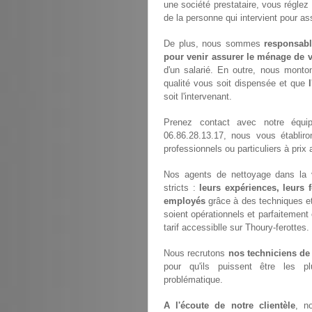
une société prestataire, vous régle
de la personne qui intervient pour a
De plus, nous sommes
responsabl
pour venir assurer le ménage de v
d'un salarié. En outre, nous monto
qualité vous soit dispensée et que
soit l'intervenant.
Prenez contact avec notre équ
06.86.28.13.17, nous vous établir
professionnels ou particuliers à pri
Nos agents de nettoyage dans la vi
stricts :
leurs expériences, leurs 
employés
grâce à des techniques et 
soient opérationnels et parfaitement 
tarif accessiblle sur Thoury-ferottes.
Nous recrutons
nos techniciens de
pour qu'ils puissent être les p
problématique.
A l'écoute de notre clientèle
, n