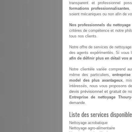
transparent et professionnel poss
formations professionnalisantes
,
soient mécaniques ou non afin de vous 
Nos professionnels du nettoyage s
critères de compétence et notre philo
tous nos clients.
Notre offre de services de nettoyage e
des agents expérimentés. Si vous 
afin de définir plus en détail vos 
Notre clientèle variée comprend aus
même des particuliers,
entreprise
model des plus avantageux
, mis
intéressés, nous vous proposons de v
devis prévisionnel et gratuit
de nos
Entreprise de nettoyage Thoury-
demande.
Liste des services disponibl
Nettoyage acrobatique
Nettoyage agro-alimentaire