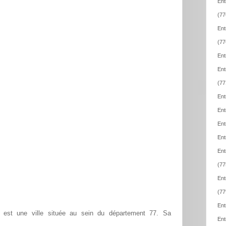
Ent
(77
Ent
(77
Ent
Ent
(77
Ent
Ent
Ent
Ent
Ent
(77
Ent
(77
Ent
s est une ville située au sein du département 77. Sa
Ent