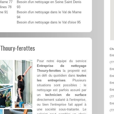
 Marne 77
Besoin d'un nettoyage en Seine Saint Denis
lines 78
93
nne 91
Besoin d'un nettoyage dans le Val de Marne
94
Besoin d'un nettoyage dans le Val d'oise 95
 Thoury-ferottes
Cho
Ent
Pour notre équipe du service
(77
Entreprise de nettoyage
Ent
Thoury-ferottes
la propreté est
un défi du quotidien dans
toutes
Ent
les entreprises
. Plusieurs
Ent
situations sont possibles : le
nettoyage est parfois assuré par
Ent
un
technicien de surface
(77
directement salarié à l'entreprise,
Ent
ou bien l'entreprise fait appel à
une société sous-traitante. Le
(77