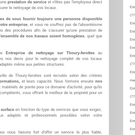
z une
prestation de service
et n'êtes pas l'employeur direct
Ent
ssurer le nettoyage de vos locaux.
(77
es de vous fournir toujours une personne disponible
Ent
otre entreprise
, et vous ne souffrez pas de l'absentéisme
ns des procédures afin de s'assurer qu'une prestation de
Ent
l'ensemble de nos travaux soient homogènes
, quel que
Ent
Ent
ipe
Entreprise de nettoyage sur Thoury-ferottes
au
Ent
ons nos devis pour le nettoyage complet de vos locaux
x adaptés même aux petites structures.
(77
Ent
lle de Thoury-ferottes sont recrutés selon des critères
mar
formations,
et leurs capacité. Nous formons ensuite
nos
matériels de pointe pour ce domaine d'activité, pour qu'ils
Ent
compétents, vous offrant le meilleur de la propreté pour un
(77
Ent
 surface
en fonction du type de services que vous exigez,
Ent
lus adaptés et professionnels possibles selon votre
Ent
Ent
ous nous faisons fort d'offrir un service le plus fiable,