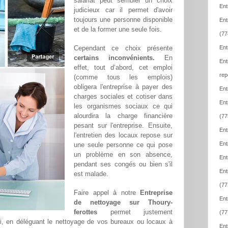
salariat peut sembler un choix
Ent
judicieux car il permet d'avoir
toujours une personne disponible
Ent
et de la former une seule fois.
(77
Cependant ce choix présente
Ent
certains inconvénients.
En
Ent
effet, tout d‘abord, cet emploi
rep
(comme tous les emplois)
obligera l'entreprise à payer des
Ent
charges sociales et cotiser dans
Ent
les organismes sociaux ce qui
alourdira la charge financière
(77
pesant sur l'entreprise. Ensuite,
Ent
l'entretien des locaux repose sur
Ent
une seule personne ce qui pose
un problème en son absence,
Ent
pendant ses congés ou bien s'il
Ent
est malade.
(77
Faire appel à notre
Entreprise
Ent
de nettoyage sur Thoury-
ferottes
permet justement
(77
i, en déléguant le nettoyage de vos bureaux ou locaux à
Ent