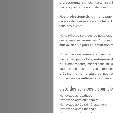
professionnalisantes
, garantissan
mécaniques ou non afin de vous offrir 
Nos professionnels du nettoyage s
critères de compétence et notre philo
tous nos clients.
Notre offre de services de nettoyage e
des agents expérimentés. Si vous 
afin de définir plus en détail vos 
Notre clientèle variée comprend aus
même des particuliers,
entreprise 
plus avantageux
, misant tout sur 
vous proposons de vous rencontr
prévisionnel et gratuit
de nos ser
Entreprise de nettoyage Boitron
au
Liste des services disponibl
Nettoyage acrobatique
Nettoyage agro-alimentaire
Nettoyage après déménagement
Nettoyage après incendie