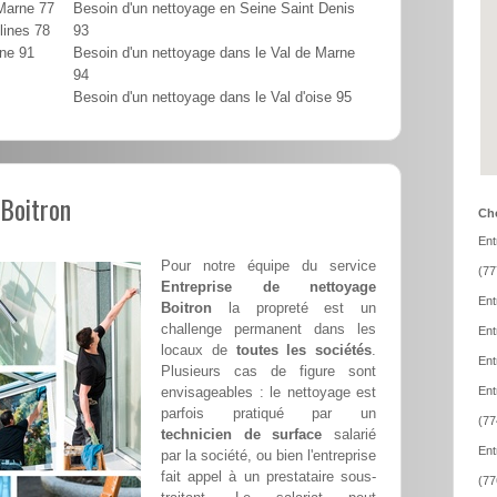
 Marne 77
Besoin d'un nettoyage en Seine Saint Denis
lines 78
93
nne 91
Besoin d'un nettoyage dans le Val de Marne
94
Besoin d'un nettoyage dans le Val d'oise 95
 Boitron
Cho
Ent
Pour notre équipe du service
(77
Entreprise de nettoyage
Ent
Boitron
la propreté est un
challenge permanent dans les
Ent
locaux de
toutes les sociétés
.
Ent
Plusieurs cas de figure sont
envisageables : le nettoyage est
Ent
parfois pratiqué par un
(77
technicien de surface
salarié
Ent
par la société, ou bien l'entreprise
fait appel à un prestataire sous-
(77