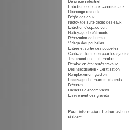
Balayage industriel
Entretien de locaux commerciaux
Décapage des sols
Dégât des eaux
Nettoyage suite dégât des eaux
Entretien d'espace vert
Nettoyage de bâtiments
Rénovation de bureau
Vidage des poubelles
Entrée et sortie des poubelles
Contrats d'entretien pour les syndics
Traitement des sols marbre
Remise en état aprés travaux
Désinsectisation - Dératisation
Remplacement gardien
Lessivage des murs et plafonds
Débarras
Débarras d’encombrants
Enlèvement des gravats
Pour information,
Boitron est une 
résident.