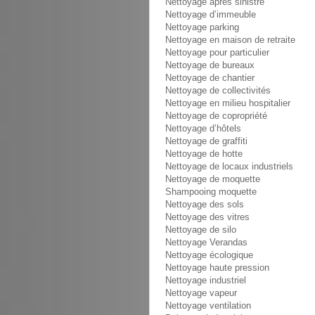
Nettoyage après sinistre
Nettoyage d’immeuble
Nettoyage parking
Nettoyage en maison de retraite
Nettoyage pour particulier
Nettoyage de bureaux
Nettoyage de chantier
Nettoyage de collectivités
Nettoyage en milieu hospitalier
Nettoyage de copropriété
Nettoyage d’hôtels
Nettoyage de graffiti
Nettoyage de hotte
Nettoyage de locaux industriels
Nettoyage de moquette
Shampooing moquette
Nettoyage des sols
Nettoyage des vitres
Nettoyage de silo
Nettoyage Verandas
Nettoyage écologique
Nettoyage haute pression
Nettoyage industriel
Nettoyage vapeur
Nettoyage ventilation