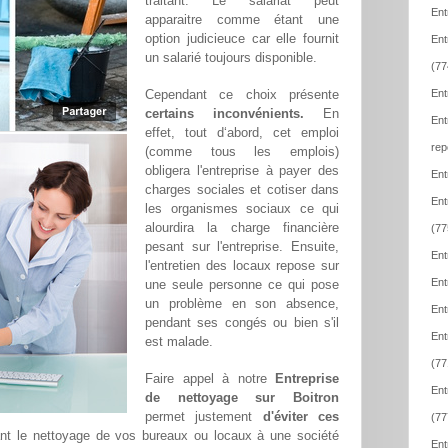
traitant. Le salariat peut
Ent
apparaitre comme étant une
option judicieuce car elle fournit
Ent
un salarié toujours disponible.
(77
Cependant ce choix présente
Ent
certains inconvénients.
En
Ent
effet, tout d‘abord, cet emploi
rep
(comme tous les emplois)
obligera l'entreprise à payer des
Ent
charges sociales et cotiser dans
Ent
les organismes sociaux ce qui
alourdira la charge financière
(77
pesant sur l'entreprise. Ensuite,
Ent
l'entretien des locaux repose sur
Ent
une seule personne ce qui pose
un problème en son absence,
Ent
pendant ses congés ou bien s'il
Ent
est malade.
(77
Faire appel à notre
Entreprise
Ent
de nettoyage sur Boitron
permet justement
d'éviter ces
(77
ant le nettoyage de vos bureaux ou locaux à une société
Ent