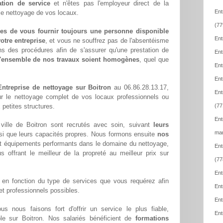
ation de service
et n'êtes pas l'employeur direct de la
Ent
 le nettoyage de vos locaux.
(77
es de vous fournir toujours une personne disponible
Ent
otre entreprise
, et vous ne souffrez pas de l'absentéisme
ns des procédures afin de s'assurer qu'une prestation de
Ent
l'ensemble de nos travaux soient homogènes
, quel que
Ent
Ent
Entreprise de nettoyage sur Boitron
au 06.86.28.13.17,
Ent
ur le nettoyage complet de vos locaux professionnels ou
 petites structures.
(77
Ent
ille de Boitron sont recrutés avec soin, suivant
leurs
mar
si que leurs capacités propres. Nous formons ensuite
nos
t équipements performants dans le domaine du nettoyage,
Ent
us offrant le meilleur de la propreté au meilleur prix sur
(77
Ent
en fonction du type de services que vous requérez afin
Ent
 et professionnels possibles.
Ent
ous nous faisons fort d'offrir un service le plus fiable,
Ent
ble sur Boitron. Nos salariés bénéficient de
formations