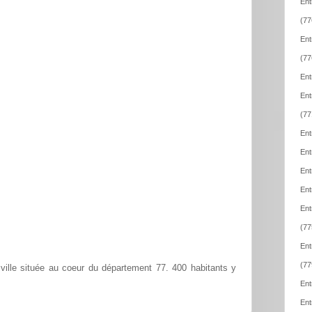
Ent
(77
Ent
(77
Ent
Ent
(77
Ent
Ent
Ent
Ent
Ent
(77
Ent
(77
ville située au coeur du département 77. 400 habitants y
Ent
Ent