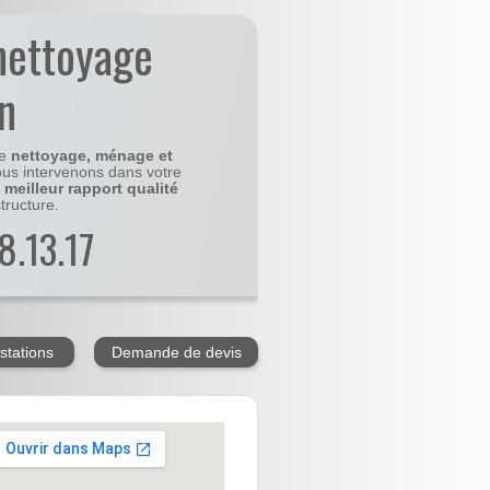
nettoyage
n
le
nettoyage, ménage et
us intervenons dans votre
e
meilleur rapport qualité
tructure.
8.13.17
stations
Demande de devis