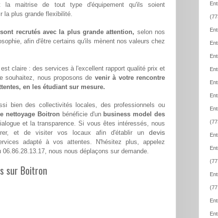
Ent
t la maitrise de tout type d'équipement qu'ils soient
la plus grande flexibilité.
(77
Ent
ont recrutés avec la plus grande attention,
selon nos
sophie, afin d'être certains qu'ils mènent nos valeurs chez
Ent
Ent
st claire : des services à l'excellent rapport qualité prix et
Ent
le souhaitez, nous proposons de
venir à votre rencontre
Ent
attentes, en les étudiant sur mesure.
Ent
si bien des collectivités locales, des professionnels ou
Ent
de nettoyage Boitron
bénéficie d'un
business model des
(77
dialogue et la transparence. Si vous êtes intéressés, nous
devis
er, et de visiter vos locaux afin d'établir un
Ent
vices adapté à vos attentes. N'hésitez plus, appelez
Ent
 06.86.28.13.17, nous nous déplaçons sur demande.
(77
es sur Boitron
Ent
(77
Ent
Ent