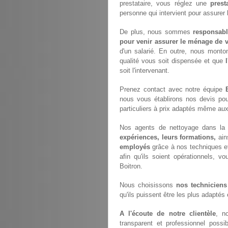
prestataire, vous réglez une
prest
personne qui intervient pour assurer
De plus, nous sommes
responsabl
pour venir assurer le ménage de v
d'un salarié. En outre, nous monto
qualité vous soit dispensée et que
soit l'intervenant.
Prenez contact avec notre équipe
nous vous établirons nos devis po
particuliers à prix adaptés même aux
Nos agents de nettoyage dans la v
expériences, leurs formations,
ain
employés
grâce à nos techniques e
afin qu'ils soient opérationnels, vo
Boitron.
Nous choisissons
nos techniciens
qu'ils puissent être les plus adaptés
A l'écoute de notre clientèle
, n
transparent et professionnel possi