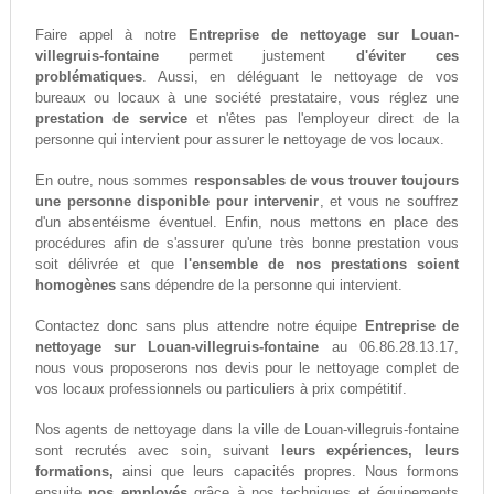
Faire appel à notre
Entreprise de nettoyage sur Louan-
villegruis-fontaine
permet justement
d'éviter ces
problématiques
. Aussi, en déléguant le nettoyage de vos
bureaux ou locaux à une société prestataire, vous réglez une
prestation de service
et n'êtes pas l'employeur direct de la
personne qui intervient pour assurer le nettoyage de vos locaux.
En outre, nous sommes
responsables de vous trouver toujours
une personne disponible pour intervenir
, et vous ne souffrez
d'un absentéisme éventuel. Enfin, nous mettons en place des
procédures afin de s'assurer qu'une très bonne prestation vous
soit délivrée et que
l'ensemble de nos prestations soient
homogènes
sans dépendre de la personne qui intervient.
Contactez donc sans plus attendre notre équipe
Entreprise de
nettoyage sur Louan-villegruis-fontaine
au 06.86.28.13.17,
nous vous proposerons nos devis pour le nettoyage complet de
vos locaux professionnels ou particuliers à prix compétitif.
Nos agents de nettoyage dans la ville de Louan-villegruis-fontaine
sont recrutés avec soin, suivant
leurs expériences, leurs
formations,
ainsi que leurs capacités propres. Nous formons
ensuite
nos employés
grâce à nos techniques et équipements