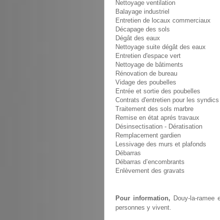
Nettoyage ventilation
Balayage industriel
Entretien de locaux commerciaux
Décapage des sols
Dégât des eaux
Nettoyage suite dégât des eaux
Entretien d'espace vert
Nettoyage de bâtiments
Rénovation de bureau
Vidage des poubelles
Entrée et sortie des poubelles
Contrats d'entretien pour les syndics
Traitement des sols marbre
Remise en état aprés travaux
Désinsectisation - Dératisation
Remplacement gardien
Lessivage des murs et plafonds
Débarras
Débarras d’encombrants
Enlèvement des gravats
Pour information,
Douy-la-ramee es
personnes y vivent.