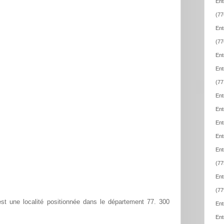
Ent
(77
Ent
(77
Ent
Ent
(77
Ent
Ent
Ent
Ent
Ent
(77
Ent
(77
t une localité positionnée dans le département 77. 300
Ent
Ent