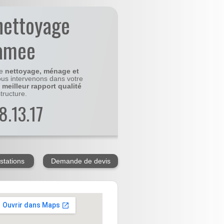
nettoyage
ramee
le
nettoyage, ménage et
us intervenons dans votre
e
meilleur rapport qualité
tructure.
8.13.17
stations
Demande de devis