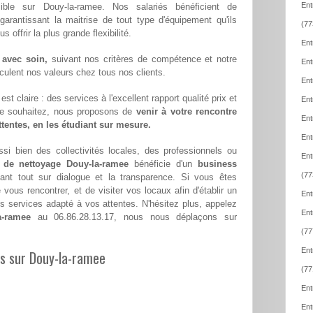
Ent
sible sur Douy-la-ramee. Nos salariés bénéficient de
 garantissant la maitrise de tout type d'équipement qu'ils
(77
offrir la plus grande flexibilité.
Ent
 avec soin,
suivant nos critères de compétence et notre
Ent
hiculent nos valeurs chez tous nos clients.
Ent
st claire : des services à l'excellent rapport qualité prix et
Ent
le souhaitez, nous proposons de
venir à votre rencontre
Ent
attentes, en les étudiant sur mesure.
Ent
si bien des collectivités locales, des professionnels ou
Ent
e de nettoyage Douy-la-ramee
bénéficie d'un
business
(77
ant tout sur dialogue et la transparence. Si vous êtes
ous rencontrer, et de visiter vos locaux afin d'établir un
Ent
 services adapté à vos attentes. N'hésitez plus, appelez
Ent
a-ramee
au 06.86.28.13.17, nous nous déplaçons sur
(77
Ent
es sur Douy-la-ramee
(77
Ent
Ent