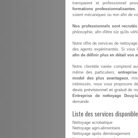
transparent et professionnel pos
formations professionnalisantes
,
soient mécaniques ou non afin de vous 
Nos professionnels sont recrutés
philosophie, afin d'être sûr qu'ils vé
Notre offre de services de nettoyage e
des agents expérimentés. Si vous 
afin de définir plus en détail vos 
Notre clientèle variée comprend aus
même des particuliers,
entrepris
model des plus avantageux
, mis
intéressés, nous vous proposons de v
devis prévisionnel et gratuit
de nos
Entreprise de nettoyage Douy-l
demande.
Liste des services disponibl
Nettoyage acrobatique
Nettoyage agro-alimentaire
Nettoyage après déménagement