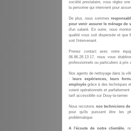
société prestataire, vous réglez un
la personne qui intervient pour assur
De plus, nous sommes
responsabl
pour venir assurer le ménage de v
d'un salarié. En outre, nous monto
qualité vous soit dispensée et que
soit l'intervenant.
Prenez contact avec notre équ
06.86.28.13.17, nous vous établir
professionnels ou particuliers à pri
Nos agents de nettoyage dans la vill
:
leurs expériences, leurs forma
employés
grâce à des techniques et 
soient opérationnels et parfaitement 
tarif accessiblle sur Douy-la-ramee.
Nous recrutons
nos techniciens de
pour qu'ils puissent être les p
problématique.
A l'écoute de notre clientèle
, n