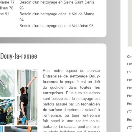
 Marne 77
Besoin d'un nettoyage en Seine Saint Denis
lines 78
93
nne 91
Besoin d'un nettoyage dans le Val de Marne
94
Besoin d'un nettoyage dans le Val d'oise 95
 Douy-la-ramee
Cho
Ent
Pour notre équipe du service
(77
Entreprise de nettoyage Douy-
Ent
la-ramee
la propreté est un défi
du quotidien dans
toutes les
Ent
entreprises
. Plusieurs situations
Ent
sont possibles : le nettoyage est
parfois assuré par un
technicien
Ent
de surface
directement salarié à
(77
l'entreprise, ou bien l'entreprise
Ent
fait appel à une société sous-
traitante. Le salariat peut sembler
(77