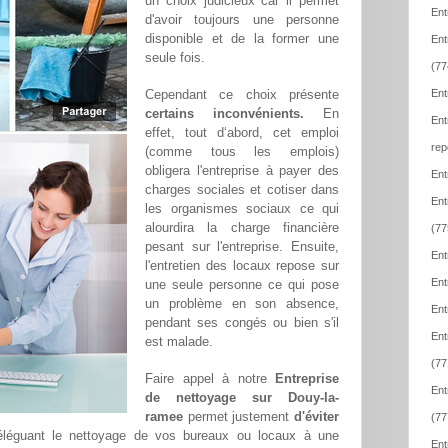
un choix judicieux car il permet
Ent
d'avoir toujours une personne
disponible et de la former une
Ent
seule fois.
(77
Cependant ce choix présente
Ent
certains inconvénients.
En
Ent
effet, tout d‘abord, cet emploi
rep
(comme tous les emplois)
obligera l'entreprise à payer des
Ent
charges sociales et cotiser dans
Ent
les organismes sociaux ce qui
alourdira la charge financière
(77
pesant sur l'entreprise. Ensuite,
Ent
l'entretien des locaux repose sur
Ent
une seule personne ce qui pose
un problème en son absence,
Ent
pendant ses congés ou bien s'il
Ent
est malade.
(77
Faire appel à notre
Entreprise
Ent
de nettoyage sur Douy-la-
ramee
permet justement
d'éviter
(77
éléguant le nettoyage de vos bureaux ou locaux à une
Ent