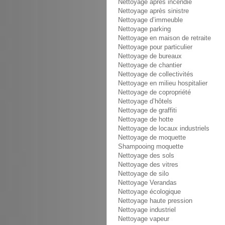
Nettoyage après incendie
Nettoyage après sinistre
Nettoyage d’immeuble
Nettoyage parking
Nettoyage en maison de retraite
Nettoyage pour particulier
Nettoyage de bureaux
Nettoyage de chantier
Nettoyage de collectivités
Nettoyage en milieu hospitalier
Nettoyage de copropriété
Nettoyage d’hôtels
Nettoyage de graffiti
Nettoyage de hotte
Nettoyage de locaux industriels
Nettoyage de moquette
Shampooing moquette
Nettoyage des sols
Nettoyage des vitres
Nettoyage de silo
Nettoyage Verandas
Nettoyage écologique
Nettoyage haute pression
Nettoyage industriel
Nettoyage vapeur