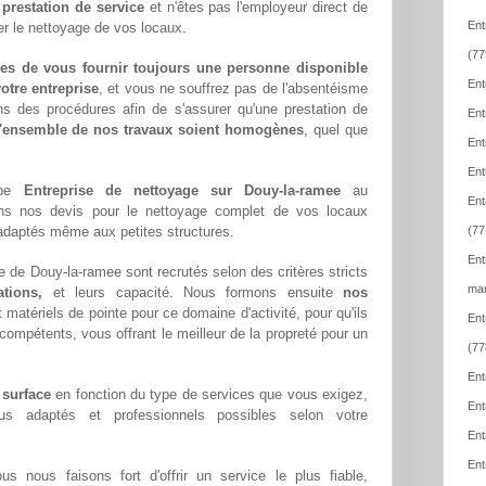
e
prestation de service
et n'êtes pas l'employeur direct de
Ent
er le nettoyage de vos locaux.
(77
es de vous fournir toujours une personne disponible
Ent
otre entreprise
, et vous ne souffrez pas de l'absentéisme
ns des procédures afin de s'assurer qu'une prestation de
Ent
l'ensemble de nos travaux soient homogènes
, quel que
Ent
Ent
ipe
Entreprise de nettoyage sur Douy-la-ramee
au
Ent
ons nos devis pour le nettoyage complet de vos locaux
x adaptés même aux petites structures.
(77
Ent
e de Douy-la-ramee sont recrutés selon des critères stricts
mar
tions,
et leurs capacité. Nous formons ensuite
nos
matériels de pointe pour ce domaine d'activité, pour qu'ils
Ent
compétents, vous offrant le meilleur de la propreté pour un
(77
Ent
 surface
en fonction du type de services que vous exigez,
Ent
lus adaptés et professionnels possibles selon votre
Ent
Ent
ous nous faisons fort d'offrir un service le plus fiable,