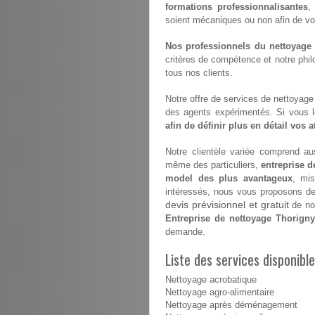
formations professionnalisantes
,
soient mécaniques ou non afin de vous 
Nos professionnels du nettoyage s
critères de compétence et notre philo
tous nos clients.
Notre offre de services de nettoyage e
des agents expérimentés. Si vous 
afin de définir plus en détail vos 
Notre clientèle variée comprend aus
même des particuliers,
entreprise 
model des plus avantageux
, mis
intéressés, nous vous proposons de v
devis prévisionnel et gratuit
de nos
Entreprise de nettoyage Thorign
demande.
Liste des services disponib
Nettoyage acrobatique
Nettoyage agro-alimentaire
Nettoyage après déménagement