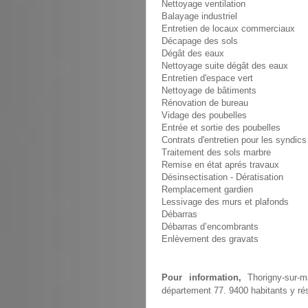
Nettoyage ventilation
Balayage industriel
Entretien de locaux commerciaux
Décapage des sols
Dégât des eaux
Nettoyage suite dégât des eaux
Entretien d'espace vert
Nettoyage de bâtiments
Rénovation de bureau
Vidage des poubelles
Entrée et sortie des poubelles
Contrats d'entretien pour les syndics
Traitement des sols marbre
Remise en état aprés travaux
Désinsectisation - Dératisation
Remplacement gardien
Lessivage des murs et plafonds
Débarras
Débarras d’encombrants
Enlèvement des gravats
Pour information,
Thorigny-sur-m
département 77. 9400 habitants y rés