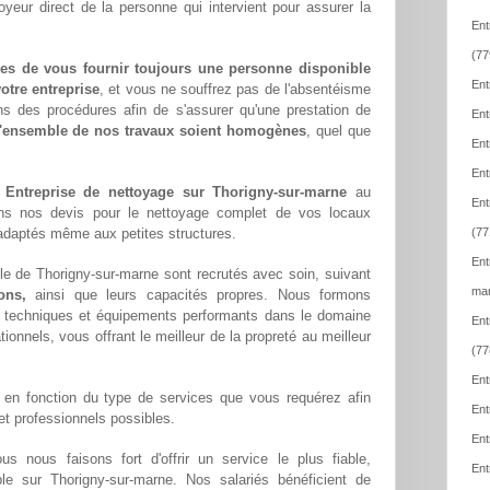
oyeur direct de la personne qui intervient pour assurer la
Ent
(77
es de vous fournir toujours une personne disponible
Ent
otre entreprise
, et vous ne souffrez pas de l'absentéisme
ns des procédures afin de s'assurer qu'une prestation de
Ent
l'ensemble de nos travaux soient homogènes
, quel que
Ent
Ent
e
Entreprise de nettoyage sur Thorigny-sur-marne
au
Ent
ons nos devis pour le nettoyage complet de vos locaux
x adaptés même aux petites structures.
(77
Ent
le de Thorigny-sur-marne sont recrutés avec soin, suivant
mar
ons,
ainsi que leurs capacités propres. Nous formons
techniques et équipements performants dans le domaine
Ent
tionnels, vous offrant le meilleur de la propreté au meilleur
(77
Ent
en fonction du type de services que vous requérez afin
Ent
 et professionnels possibles.
Ent
ous nous faisons fort d'offrir un service le plus fiable,
Ent
ble sur Thorigny-sur-marne. Nos salariés bénéficient de