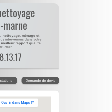
nettoyage
r-marne
le
nettoyage, ménage et
us intervenons dans votre
e
meilleur rapport qualité
tructure.
8.13.17
stations
Demande de devis