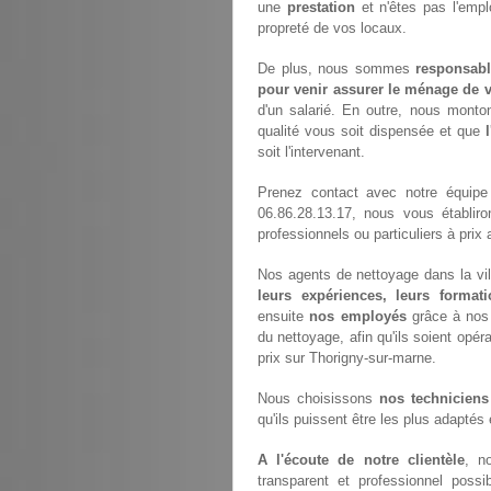
une
prestation
et n'êtes pas l'empl
propreté de vos locaux.
De plus, nous sommes
responsabl
pour venir assurer le ménage de v
d'un salarié. En outre, nous monto
qualité vous soit dispensée et que
soit l'intervenant.
Prenez contact avec notre équip
06.86.28.13.17, nous vous établir
professionnels ou particuliers à pri
Nos agents de nettoyage dans la vil
leurs expériences, leurs formati
ensuite
nos employés
grâce à nos 
du nettoyage, afin qu'ils soient opéra
prix sur Thorigny-sur-marne.
Nous choisissons
nos techniciens
qu'ils puissent être les plus adaptés
A l'écoute de notre clientèle
, n
transparent et professionnel possi