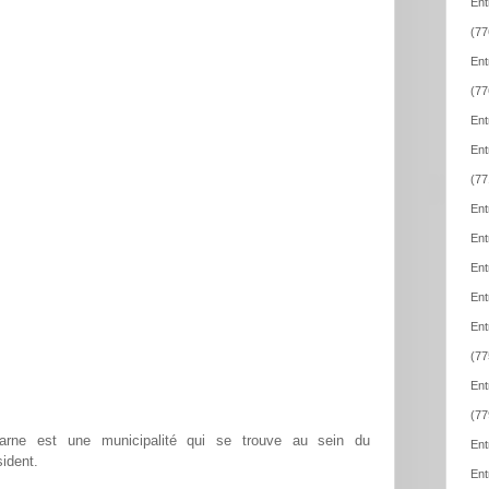
Ent
(77
Ent
(77
Ent
Ent
(77
Ent
Ent
Ent
Ent
Ent
(77
Ent
(77
arne est une municipalité qui se trouve au sein du
Ent
ident.
Ent