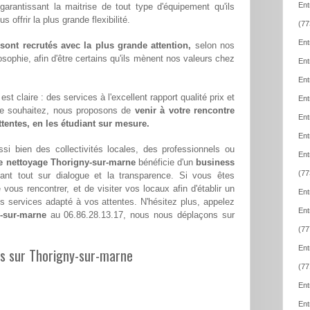
Ent
 garantissant la maitrise de tout type d'équipement qu'ils
offrir la plus grande flexibilité.
(77
Ent
ont recrutés avec la plus grande attention,
selon nos
sophie, afin d'être certains qu'ils mènent nos valeurs chez
Ent
Ent
st claire : des services à l'excellent rapport qualité prix et
Ent
le souhaitez, nous proposons de
venir à votre rencontre
Ent
attentes, en les étudiant sur mesure.
Ent
si bien des collectivités locales, des professionnels ou
Ent
de nettoyage Thorigny-sur-marne
bénéficie d'un
business
(77
ant tout sur dialogue et la transparence. Si vous êtes
ous rencontrer, et de visiter vos locaux afin d'établir un
Ent
 services adapté à vos attentes. N'hésitez plus, appelez
Ent
y-sur-marne
au 06.86.28.13.17, nous nous déplaçons sur
(77
Ent
les sur Thorigny-sur-marne
(77
Ent
Ent