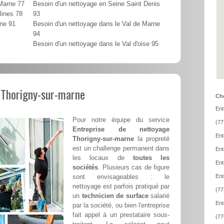
 Marne 77
Besoin d'un nettoyage en Seine Saint Denis
lines 78
93
nne 91
Besoin d'un nettoyage dans le Val de Marne
94
Besoin d'un nettoyage dans le Val d'oise 95
 Thorigny-sur-marne
Cho
Ent
Pour notre équipe du service
(77
Entreprise de nettoyage
Ent
Thorigny-sur-marne
la propreté
est un challenge permanent dans
Ent
les locaux de
toutes les
Ent
sociétés
. Plusieurs cas de figure
sont envisageables : le
Ent
nettoyage est parfois pratiqué par
(77
un
technicien de surface
salarié
Ent
par la société, ou bien l'entreprise
fait appel à un prestataire sous-
(77