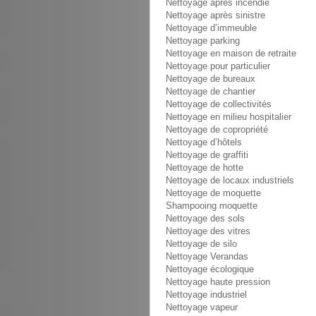
Nettoyage après incendie
Nettoyage après sinistre
Nettoyage d’immeuble
Nettoyage parking
Nettoyage en maison de retraite
Nettoyage pour particulier
Nettoyage de bureaux
Nettoyage de chantier
Nettoyage de collectivités
Nettoyage en milieu hospitalier
Nettoyage de copropriété
Nettoyage d’hôtels
Nettoyage de graffiti
Nettoyage de hotte
Nettoyage de locaux industriels
Nettoyage de moquette
Shampooing moquette
Nettoyage des sols
Nettoyage des vitres
Nettoyage de silo
Nettoyage Verandas
Nettoyage écologique
Nettoyage haute pression
Nettoyage industriel
Nettoyage vapeur