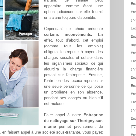
traitant. Le salariat peut
Ent
apparaitre comme étant une
option judicieuce car elle fournit
Ent
un salarié toujours disponible.
(77
Cependant ce choix présente
Ent
certains inconvénients.
En
Ent
effet, tout d‘abord, cet emploi
rep
(comme tous les emplois)
obligera l'entreprise à payer des
Ent
charges sociales et cotiser dans
Ent
les organismes sociaux ce qui
alourdira la charge financière
(77
pesant sur l'entreprise. Ensuite,
Ent
l'entretien des locaux repose sur
Ent
une seule personne ce qui pose
un problème en son absence,
Ent
pendant ses congés ou bien s'il
Ent
est malade.
(77
Faire appel à notre
Entreprise
Ent
de nettoyage sur Thorigny-sur-
marne
permet précisément de
(77
t, en faisant appel à une société sous-traitante, vous payez
Ent