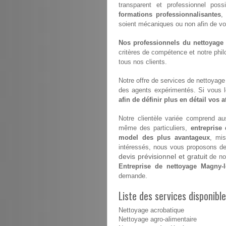
transparent et professionnel poss
formations professionnalisantes
,
soient mécaniques ou non afin de vous 
Nos professionnels du nettoyage s
critères de compétence et notre philo
tous nos clients.
Notre offre de services de nettoyage e
des agents expérimentés. Si vous 
afin de définir plus en détail vos 
Notre clientèle variée comprend aus
même des particuliers,
entreprise
model des plus avantageux
, mis
intéressés, nous vous proposons de v
devis prévisionnel et gratuit
de nos
Entreprise de nettoyage Magny-l
demande.
Liste des services disponib
Nettoyage acrobatique
Nettoyage agro-alimentaire