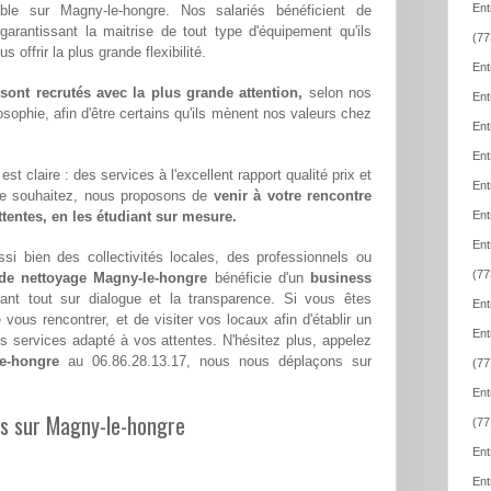
Ent
ible sur Magny-le-hongre. Nos salariés bénéficient de
 garantissant la maitrise de tout type d'équipement qu'ils
(77
offrir la plus grande flexibilité.
Ent
ont recrutés avec la plus grande attention,
selon nos
Ent
sophie, afin d'être certains qu'ils mènent nos valeurs chez
Ent
Ent
st claire : des services à l'excellent rapport qualité prix et
Ent
le souhaitez, nous proposons de
venir à votre rencontre
attentes, en les étudiant sur mesure.
Ent
Ent
si bien des collectivités locales, des professionnels ou
(77
 de nettoyage Magny-le-hongre
bénéficie d'un
business
ant tout sur dialogue et la transparence. Si vous êtes
Ent
ous rencontrer, et de visiter vos locaux afin d'établir un
Ent
 services adapté à vos attentes. N'hésitez plus, appelez
e-hongre
au 06.86.28.13.17, nous nous déplaçons sur
(77
Ent
les sur Magny-le-hongre
(77
Ent
Ent