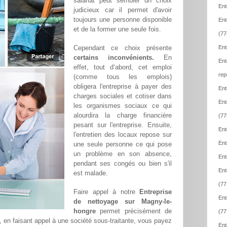
salariat peut sembler un choix
Ent
judicieux car il permet d'avoir
toujours une personne disponible
Ent
et de la former une seule fois.
(77
Cependant ce choix présente
Ent
certains inconvénients.
En
Ent
effet, tout d‘abord, cet emploi
rep
(comme tous les emplois)
obligera l'entreprise à payer des
Ent
charges sociales et cotiser dans
Ent
les organismes sociaux ce qui
alourdira la charge financière
(77
pesant sur l'entreprise. Ensuite,
Ent
l'entretien des locaux repose sur
Ent
une seule personne ce qui pose
un problème en son absence,
Ent
pendant ses congés ou bien s'il
Ent
est malade.
(77
Faire appel à notre
Entreprise
Ent
de nettoyage sur Magny-le-
hongre
permet précisément de
(77
t, en faisant appel à une société sous-traitante, vous payez
Ent