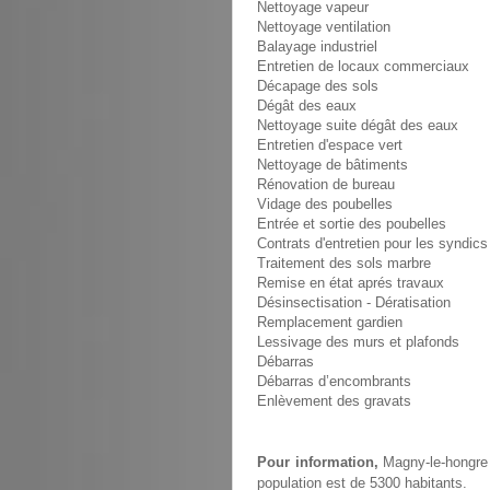
Nettoyage vapeur
Nettoyage ventilation
Balayage industriel
Entretien de locaux commerciaux
Décapage des sols
Dégât des eaux
Nettoyage suite dégât des eaux
Entretien d'espace vert
Nettoyage de bâtiments
Rénovation de bureau
Vidage des poubelles
Entrée et sortie des poubelles
Contrats d'entretien pour les syndics
Traitement des sols marbre
Remise en état aprés travaux
Désinsectisation - Dératisation
Remplacement gardien
Lessivage des murs et plafonds
Débarras
Débarras d’encombrants
Enlèvement des gravats
Pour information,
Magny-le-hongre 
population est de 5300 habitants.