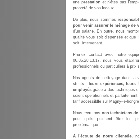
une
prestation
et n'êtes pas l'empl
propreté de vos locaux.
De plus, nous sommes
responsabl
pour venir assurer le ménage de v
d'un salarié. En outre, nous monto
qualité vous soit dispensée et que
soit l'intervenant.
Prenez contact avec notre équi
06.86.28.13.17, nous vous établir
professionnels ou particuliers à pri
Nos agents de nettoyage dans la vi
stricts :
leurs expériences, leurs 
employés
grâce à des techniques et 
soient opérationnels et parfaitement 
tarif accessiblle sur Magny-le-hongre
Nous recrutons
nos techniciens de
pour qu'ils puissent être les p
problématique.
A l'écoute de notre clientèle
, n