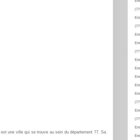
Ent
(77
Ent
(77
Ent
Ent
(77
Ent
Ent
Ent
Ent
Ent
(77
Ent
(77
Ent
est une ville qui se trouve au sein du département 77. Sa
Ent