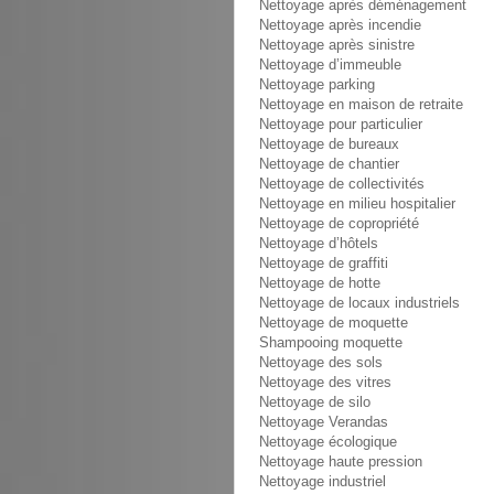
Nettoyage après déménagement
Nettoyage après incendie
Nettoyage après sinistre
Nettoyage d’immeuble
Nettoyage parking
Nettoyage en maison de retraite
Nettoyage pour particulier
Nettoyage de bureaux
Nettoyage de chantier
Nettoyage de collectivités
Nettoyage en milieu hospitalier
Nettoyage de copropriété
Nettoyage d’hôtels
Nettoyage de graffiti
Nettoyage de hotte
Nettoyage de locaux industriels
Nettoyage de moquette
Shampooing moquette
Nettoyage des sols
Nettoyage des vitres
Nettoyage de silo
Nettoyage Verandas
Nettoyage écologique
Nettoyage haute pression
Nettoyage industriel