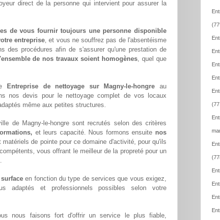
oyeur direct de la personne qui intervient pour assurer la
Ent
(77
es de vous fournir toujours une personne disponible
Ent
otre entreprise
, et vous ne souffrez pas de l'absentéisme
ns des procédures afin de s'assurer qu'une prestation de
Ent
l'ensemble de nos travaux soient homogènes
, quel que
Ent
Ent
pe
Entreprise de nettoyage sur Magny-le-hongre
au
Ent
ons nos devis pour le nettoyage complet de vos locaux
x adaptés même aux petites structures.
(77
Ent
lle de Magny-le-hongre sont recrutés selon des critères
mar
formations,
et leurs capacité. Nous formons ensuite
nos
matériels de pointe pour ce domaine d'activité, pour qu'ils
Ent
compétents, vous offrant le meilleur de la propreté pour un
(77
.
Ent
 surface
en fonction du type de services que vous exigez,
Ent
lus adaptés et professionnels possibles selon votre
Ent
Ent
ous nous faisons fort d'offrir un service le plus fiable,