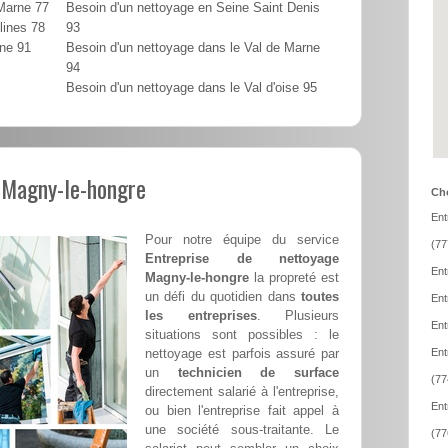
 Marne 77
Besoin d'un nettoyage en Seine Saint Denis
lines 78
93
nne 91
Besoin d'un nettoyage dans le Val de Marne
94
Besoin d'un nettoyage dans le Val d'oise 95
 Magny-le-hongre
Cho
Ent
Pour notre équipe du service
(77
Entreprise de nettoyage
Ent
Magny-le-hongre
la propreté est
un défi du quotidien dans
toutes
Ent
les entreprises
. Plusieurs
Ent
situations sont possibles : le
nettoyage est parfois assuré par
Ent
un
technicien de surface
(77
directement salarié à l'entreprise,
Ent
ou bien l'entreprise fait appel à
une société sous-traitante. Le
(77