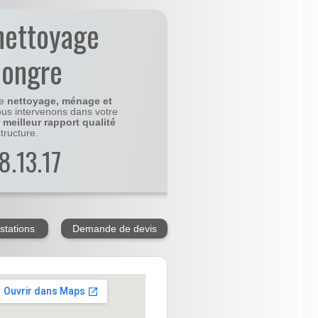
nettoyage
hongre
le
nettoyage, ménage et
us intervenons dans votre
e
meilleur rapport qualité
tructure.
8.13.17
stations
Demande de devis