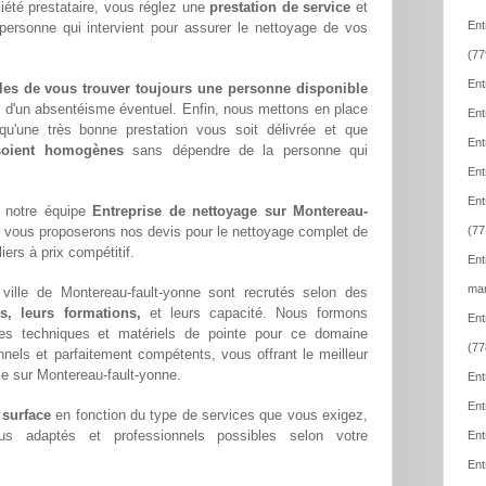
été prestataire, vous réglez une
prestation de service
et
Ent
 personne qui intervient pour assurer le nettoyage de vos
(77
Ent
les de vous trouver toujours une personne disponible
z d'un absentéisme éventuel. Enfin, nous mettons en place
Ent
qu'une très bonne prestation vous soit délivrée et que
Ent
 soient homogènes
sans dépendre de la personne qui
Ent
Ent
e notre équipe
Entreprise de nettoyage sur Montereau-
 vous proposerons nos devis pour le nettoyage complet de
(77
iers à prix compétitif.
Ent
mar
ille de Montereau-fault-yonne sont recrutés selon des
s, leurs formations,
et leurs capacité. Nous formons
Ent
s techniques et matériels de pointe pour ce domaine
(77
ionnels et parfaitement compétents, vous offrant le meilleur
lle sur Montereau-fault-yonne.
Ent
Ent
 surface
en fonction du type de services que vous exigez,
lus adaptés et professionnels possibles selon votre
Ent
Ent