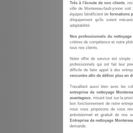
Très à l'écoute de nos clients
, no
ville de Montereau-fault-yonne soit 
équipes bénéficient de
formations p
d'équipement qu'ils soient mécan
adaptabilité.
Nos professionnels du nettoyage s
critères de compétence et notre philo
tous nos clients.
Notre offre de service est simple
professionnels qui ont fait leur pr
difficile de faire appel à des entr
rencontre afin de définir plus en dé
Travaillant aussi bien avec les coll
entreprise de nettoyage Monterea
avantageux
, misant tout sur la prox
bon fonctionnement de notre entrep
nous vous proposons de vous renco
prévisionnel et gratuit
de nos ser
Entreprise de nettoyage Montereau
demande.