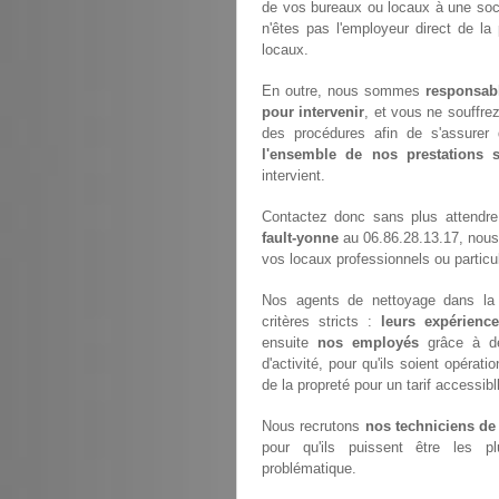
de vos bureaux ou locaux à une soci
n'êtes pas l'employeur direct de la
locaux.
En outre, nous sommes
responsab
pour intervenir
, et vous ne souffre
des procédures afin de s'assurer 
l'ensemble de nos prestations
intervient.
Contactez donc sans plus attendr
fault-yonne
au 06.86.28.13.17, nous
vos locaux professionnels ou particul
Nos agents de nettoyage dans la v
critères stricts :
leurs expérience
ensuite
nos employés
grâce à de
d'activité, pour qu'ils soient opérat
de la propreté pour un tarif accessib
Nous recrutons
nos techniciens de
pour qu'ils puissent être les p
problématique.