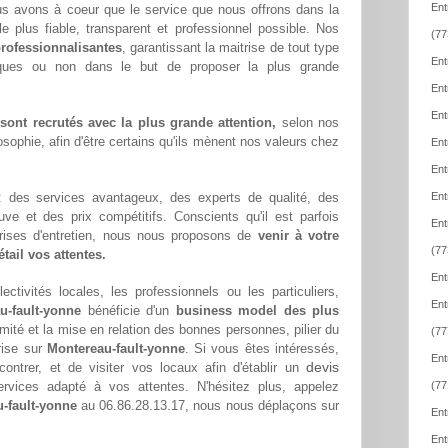
Ent
us avons à coeur que le service que nous offrons dans la
le plus fiable, transparent et professionnel possible. Nos
(77
rofessionnalisantes
, garantissant la maitrise de tout type
Ent
iques ou non dans le but de proposer la plus grande
Ent
Ent
ont recrutés avec la plus grande attention,
selon nos
sophie, afin d'être certains qu'ils mènent nos valeurs chez
Ent
Ent
 : des services avantageux, des experts de qualité, des
Ent
euve et des prix compétitifs. Conscients qu'il est parfois
Ent
eprises d'entretien, nous nous proposons de
venir à votre
(77
tail vos attentes.
Ent
ectivités locales, les professionnels ou les particuliers,
Ent
u-fault-yonne
bénéficie d'un
business model des plus
imité et la mise en relation des bonnes personnes, pilier du
(77
rise sur
Montereau-fault-yonne
. Si vous êtes intéressés,
Ent
devis
ntrer, et de visiter vos locaux afin d'établir un
vices adapté à vos attentes. N'hésitez plus, appelez
(77
-fault-yonne
au 06.86.28.13.17, nous nous déplaçons sur
Ent
Ent