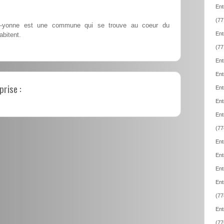
Ent
(77
t-yonne est une commune qui se trouve au coeur du
Ent
abitent.
(77
Ent
Ent
prise :
Ent
Ent
Ent
(77
Ent
Ent
Ent
Ent
(77
Ent
(77