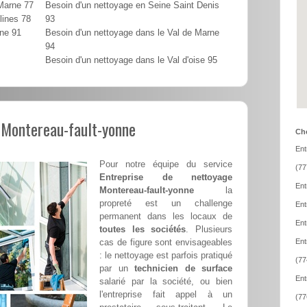
 Marne 77
Besoin d'un nettoyage en Seine Saint Denis
lines 78
93
nne 91
Besoin d'un nettoyage dans le Val de Marne
94
Besoin d'un nettoyage dans le Val d'oise 95
 Montereau-fault-yonne
Cho
Ent
Pour notre équipe du service
(77
Entreprise de nettoyage
Ent
Montereau-fault-yonne
la
propreté est un challenge
Ent
permanent dans les locaux de
Ent
toutes les sociétés
. Plusieurs
cas de figure sont envisageables
Ent
: le nettoyage est parfois pratiqué
(77
par un
technicien de surface
Ent
salarié par la société, ou bien
l'entreprise fait appel à un
(77