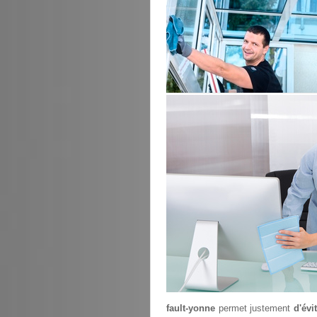
fault-yonne
permet justement
d'évi