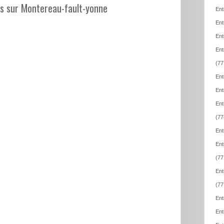
les sur Montereau-fault-yonne
Ent
Ent
Ent
Ent
(77
Ent
Ent
Ent
(77
Ent
Ent
(77
Ent
(77
Ent
Ent