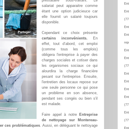
prestataire sous-traitant. Le
Ent
salariat peut apparaitre comme
étant une option judicieuce car
Ent
elle fournit un salarié toujours
(77
disponible.
Ent
Cependant ce choix présente
Ent
certains inconvénients.
En
rep
effet, tout d‘abord, cet emploi
(comme tous les emplois)
Ent
obligera l'entreprise à payer des
Ent
charges sociales et cotiser dans
les organismes sociaux ce qui
(77
alourdira la charge financière
Ent
pesant sur l'entreprise. Ensuite,
Ent
l'entretien des locaux repose sur
une seule personne ce qui pose
Ent
un problème en son absence,
Ent
pendant ses congés ou bien s'il
est malade.
(77
Ent
Faire appel à notre
Entreprise
de nettoyage sur Montereau-
(77
ter ces problématiques
. Aussi, en déléguant le nettoyage
Ent