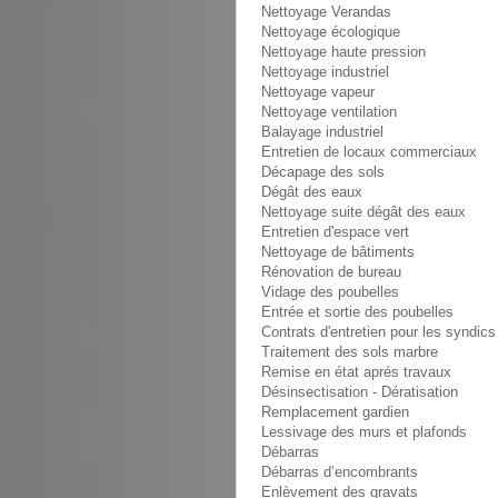
Nettoyage Verandas
Nettoyage écologique
Nettoyage haute pression
Nettoyage industriel
Nettoyage vapeur
Nettoyage ventilation
Balayage industriel
Entretien de locaux commerciaux
Décapage des sols
Dégât des eaux
Nettoyage suite dégât des eaux
Entretien d'espace vert
Nettoyage de bâtiments
Rénovation de bureau
Vidage des poubelles
Entrée et sortie des poubelles
Contrats d'entretien pour les syndics
Traitement des sols marbre
Remise en état aprés travaux
Désinsectisation - Dératisation
Remplacement gardien
Lessivage des murs et plafonds
Débarras
Débarras d’encombrants
Enlèvement des gravats