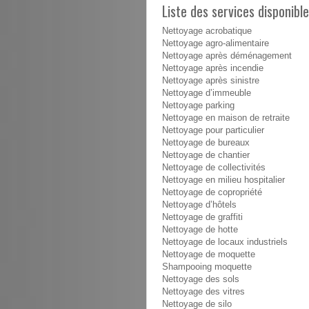
Liste des services disponib
Nettoyage acrobatique
Nettoyage agro-alimentaire
Nettoyage après déménagement
Nettoyage après incendie
Nettoyage après sinistre
Nettoyage d’immeuble
Nettoyage parking
Nettoyage en maison de retraite
Nettoyage pour particulier
Nettoyage de bureaux
Nettoyage de chantier
Nettoyage de collectivités
Nettoyage en milieu hospitalier
Nettoyage de copropriété
Nettoyage d’hôtels
Nettoyage de graffiti
Nettoyage de hotte
Nettoyage de locaux industriels
Nettoyage de moquette
Shampooing moquette
Nettoyage des sols
Nettoyage des vitres
Nettoyage de silo