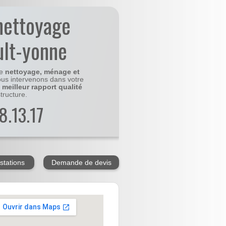
nettoyage
ult-yonne
le
nettoyage, ménage et
us intervenons dans votre
e
meilleur rapport qualité
tructure.
8.13.17
stations
Demande de devis