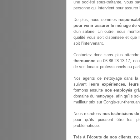
une société sous-traitante, vous 
personne qui intervient pour assurer 
De plus, nous sommes
responsabl
pour venir assurer le ménage de v
d'un salarié. En outre, nous monto
qualité vous soit dispensée et que
soit l'intervenant.
Contactez donc sans plus attendre
therouanne
au 06.86.28.13.17, nou
de vos locaux professionnels ou parti
Nos agents de nettoyage dans la v
suivant
leurs expériences, leurs
formons ensuite
nos employés
grâ
domaine du nettoyage, afin qu'ils soi
meilleur prix sur Congis-sur-therouan
Nous recrutons
nos techniciens de
pour qu'ils puissent être les p
problématique.
Très à l'écoute de nos clients
, no