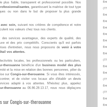
Ent
le plus fiable, transparent et professionnel possible. Nos
rofessionnalisantes
, garantissant la maitrise de tout type
(77
iques ou non dans le but de proposer la plus grande
Ent
Ent
 avec soin,
suivant nos critères de compétence et notre
Ent
hiculent nos valeurs chez tous nos clients.
Ent
 : des services avantageux, des experts de qualité, des
Ent
euve et des prix compétitifs. Conscients qu'il est parfois
eprises d'entretien, nous nous proposons de
venir à votre
Ent
tail vos attentes.
Ent
(77
ectivités locales, les professionnels ou les particuliers,
ur-therouanne
bénéficie d'un
business model des plus
Ent
imité et la mise en relation des bonnes personnes, pilier du
Ent
rise sur
Congis-sur-therouanne
. Si vous êtes intéressés,
devis
ntrer, et de visiter vos locaux afin d'établir un
(77
vices adapté à vos attentes. N'hésitez plus, appelez
Ent
sur-therouanne
au 06.86.28.13.17, nous nous déplaçons
(77
Ent
les sur Congis-sur-therouanne
Ent