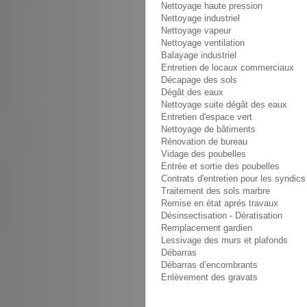
Nettoyage haute pression
Nettoyage industriel
Nettoyage vapeur
Nettoyage ventilation
Balayage industriel
Entretien de locaux commerciaux
Décapage des sols
Dégât des eaux
Nettoyage suite dégât des eaux
Entretien d'espace vert
Nettoyage de bâtiments
Rénovation de bureau
Vidage des poubelles
Entrée et sortie des poubelles
Contrats d'entretien pour les syndics
Traitement des sols marbre
Remise en état aprés travaux
Désinsectisation - Dératisation
Remplacement gardien
Lessivage des murs et plafonds
Débarras
Débarras d’encombrants
Enlèvement des gravats