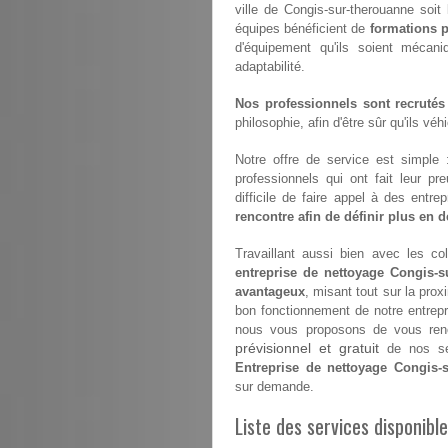
ville de Congis-sur-therouanne soit 
équipes bénéficient de
formations p
d'équipement qu'ils soient mécan
adaptabilité.
Nos professionnels sont recrutés
philosophie, afin d'être sûr qu'ils vé
Notre offre de service est simple
professionnels qui ont fait leur pr
difficile de faire appel à des entr
rencontre afin de définir plus en dé
Travaillant aussi bien avec les coll
entreprise de nettoyage Congis-s
avantageux
, misant tout sur la prox
bon fonctionnement de notre entrep
nous vous proposons de vous renco
prévisionnel et gratuit
de nos ser
Entreprise de nettoyage Congis-
sur demande.
Liste des services disponib