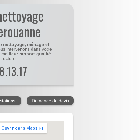
nettoyage
herouanne
le
nettoyage, ménage et
us intervenons dans votre
e
meilleur rapport qualité
tructure.
8.13.17
stations
Demande de devis