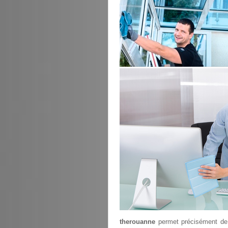
therouanne
permet précisément d