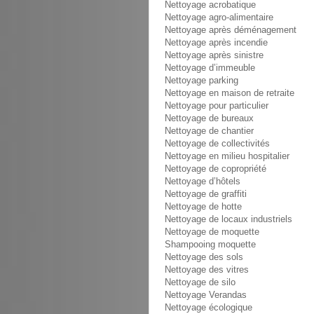
Nettoyage acrobatique
Nettoyage agro-alimentaire
Nettoyage après déménagement
Nettoyage après incendie
Nettoyage après sinistre
Nettoyage d’immeuble
Nettoyage parking
Nettoyage en maison de retraite
Nettoyage pour particulier
Nettoyage de bureaux
Nettoyage de chantier
Nettoyage de collectivités
Nettoyage en milieu hospitalier
Nettoyage de copropriété
Nettoyage d’hôtels
Nettoyage de graffiti
Nettoyage de hotte
Nettoyage de locaux industriels
Nettoyage de moquette
Shampooing moquette
Nettoyage des sols
Nettoyage des vitres
Nettoyage de silo
Nettoyage Verandas
Nettoyage écologique