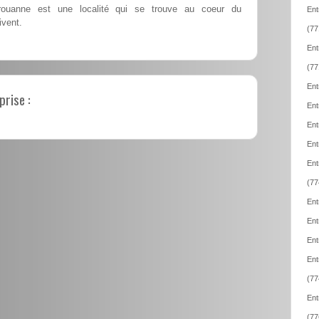
rouanne est une localité qui se trouve au coeur du
Ent
ivent.
(77
Ent
(77
Ent
prise :
Ent
Ent
Ent
Ent
(77
Ent
Ent
Ent
Ent
(77
Ent
(77