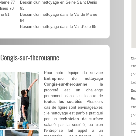
 Marne 77
Besoin d'un nettoyage en Seine Saint Denis
lines 78
93
nne 91
Besoin d'un nettoyage dans le Val de Marne
94
Besoin d'un nettoyage dans le Val d'oise 95
 Congis-sur-therouanne
Cho
Ent
Pour notre équipe du service
(77
Entreprise de nettoyage
Ent
Congis-sur-therouanne
la
propreté est un challenge
Ent
permanent dans les locaux de
Ent
toutes les sociétés
. Plusieurs
cas de figure sont envisageables
Ent
: le nettoyage est parfois pratiqué
(77
par un
technicien de surface
Ent
salarié par la société, ou bien
l'entreprise fait appel à un
(77