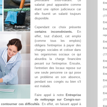
prestataire sous-traitant. Le
Ent
salariat peut apparaitre comme
étant une option judicieuce car
Ent
elle fournit un salarié toujours
(77
disponible.
Ent
Cependant ce choix présente
Ent
certains inconvénients.
En
rep
effet, tout d‘abord, cet emploi
(comme tous les emplois)
Ent
obligera l'entreprise à payer des
Ent
charges sociales et cotiser dans
les organismes sociaux ce qui
(77
alourdira la charge financière
Ent
pesant sur l'entreprise. Ensuite,
Ent
l'entretien des locaux repose sur
une seule personne ce qui pose
Ent
un problème en son absence,
Ent
pendant ses congés ou bien s'il
est malade.
(77
Ent
Faire appel à notre
Entreprise
de nettoyage sur Congis-sur-
(77
e
contourner ces difficultés
. En effet, en faisant appel à
Ent