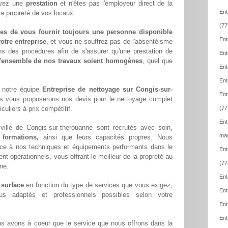
payez une
prestation
et n'êtes pas l'employeur direct de la
Ent
la propreté de vos locaux.
(77
es de vous fournir toujours une personne disponible
Ent
otre entreprise
, et vous ne souffrez pas de l'absentéisme
ns des procédures afin de s'assurer qu'une prestation de
Ent
l'ensemble de nos travaux soient homogènes
, quel que
Ent
Ent
 notre équipe
Entreprise de nettoyage sur Congis-sur-
Ent
s vous proposerons nos devis pour le nettoyage complet
culiers à prix compétitif.
(77
Ent
ille de Congis-sur-therouanne sont recrutés avec soin,
mar
 formations,
ainsi que leurs capacités propres. Nous
ce à nos techniques et équipements performants dans le
Ent
ent opérationnels, vous offrant le meilleur de la propreté au
(77
ne.
Ent
 surface
en fonction du type de services que vous exigez,
Ent
lus adaptés et professionnels possibles selon votre
Ent
Ent
us avons à coeur que le service que nous offrons dans la