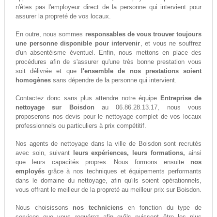
n'êtes pas l'employeur direct de la personne qui intervient pour
assurer la propreté de vos locaux.
En outre, nous sommes
responsables de vous trouver toujours
une personne disponible pour intervenir
, et vous ne souffrez
d'un absentéisme éventuel. Enfin, nous mettons en place des
procédures afin de s'assurer qu'une très bonne prestation vous
soit délivrée et que
l'ensemble de nos prestations soient
homogènes
sans dépendre de la personne qui intervient.
Contactez donc sans plus attendre notre équipe
Entreprise de
nettoyage sur Boisdon
au 06.86.28.13.17, nous vous
proposerons nos devis pour le nettoyage complet de vos locaux
professionnels ou particuliers à prix compétitif.
Nos agents de nettoyage dans la ville de Boisdon sont recrutés
avec soin, suivant
leurs expériences, leurs formations,
ainsi
que leurs capacités propres. Nous formons ensuite
nos
employés
grâce à nos techniques et équipements performants
dans le domaine du nettoyage, afin qu'ils soient opérationnels,
vous offrant le meilleur de la propreté au meilleur prix sur Boisdon.
Nous choisissons
nos techniciens
en fonction du type de
services que vous requérez afin qu'ils puissent être les plus