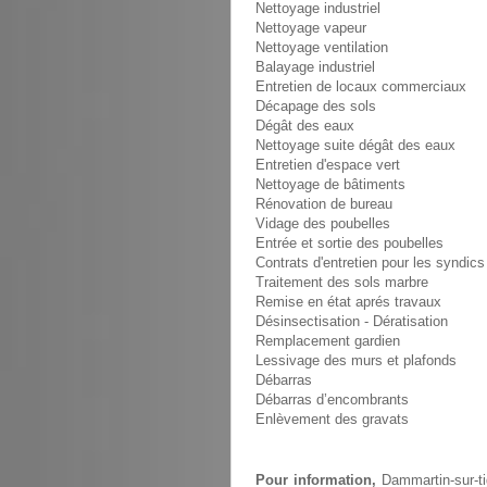
Nettoyage industriel
Nettoyage vapeur
Nettoyage ventilation
Balayage industriel
Entretien de locaux commerciaux
Décapage des sols
Dégât des eaux
Nettoyage suite dégât des eaux
Entretien d'espace vert
Nettoyage de bâtiments
Rénovation de bureau
Vidage des poubelles
Entrée et sortie des poubelles
Contrats d'entretien pour les syndics
Traitement des sols marbre
Remise en état aprés travaux
Désinsectisation - Dératisation
Remplacement gardien
Lessivage des murs et plafonds
Débarras
Débarras d’encombrants
Enlèvement des gravats
Pour information,
Dammartin-sur-ti