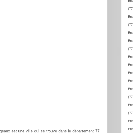
Ent
(77
Ent
(77
Ent
Ent
(77
Ent
Ent
Ent
Ent
Ent
(77
Ent
(77
Ent
Ent
geaux est une ville qui se trouve dans le département 77.