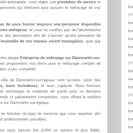
été prestataire, vous réglez une
prestation de service
et
Ent
 personne qui intervient pour assurer le nettoyage de vos
(77
Ent
es de vous fournir toujours une personne disponible
otre entreprise
, et vous ne souffrez pas de l'absentéisme
Ent
ns des procédures afin de s'assurer qu'une prestation de
Ent
l'ensemble de nos travaux soient homogènes
, quel que
Ent
Ent
notre équipe
Entreprise de nettoyage sur Dammartin-sur-
us proposerons nos devis pour le nettoyage complet de
(77
iers à prix compétitif.
Ent
mar
ille de Dammartin-sur-tigeaux sont recrutés selon des
s, leurs formations,
et leurs capacité. Nous formons
Ent
s techniques et matériels de pointe pour ce domaine
(77
ionnels et parfaitement compétents, vous offrant le meilleur
lle sur Dammartin-sur-tigeaux.
Ent
Ent
en fonction du type de services que vous requérez afin
 et professionnels possibles.
Ent
Ent
ous nous faisons fort d'offrir un service le plus fiable,