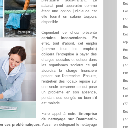
prestataire sous-traitant. Le
Ent
salariat peut apparaitre comme
étant une option judicieuce car
Ent
elle fournit un salarié toujours
(77
disponible.
Ent
Cependant ce choix présente
Ent
certains inconvénients.
En
rep
effet, tout d‘abord, cet emploi
(comme tous les emplois)
Ent
obligera l'entreprise à payer des
Ent
charges sociales et cotiser dans
les organismes sociaux ce qui
(77
alourdira la charge financière
Ent
pesant sur l'entreprise. Ensuite,
Ent
l'entretien des locaux repose sur
une seule personne ce qui pose
Ent
un problème en son absence,
Ent
pendant ses congés ou bien s'il
est malade.
(77
Ent
Faire appel à notre
Entreprise
de nettoyage sur Dammartin-
(77
ter ces problématiques
. Aussi, en déléguant le nettoyage
Ent