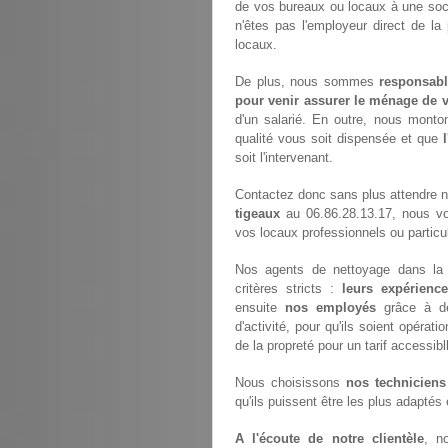
de vos bureaux ou locaux à une soci
n'êtes pas l'employeur direct de la
locaux.
De plus, nous sommes
responsabl
pour venir assurer le ménage de v
d'un salarié. En outre, nous monto
qualité vous soit dispensée et que
soit l'intervenant.
Contactez donc sans plus attendre 
tigeaux
au 06.86.28.13.17, nous vo
vos locaux professionnels ou particul
Nos agents de nettoyage dans la v
critères stricts :
leurs expérience
ensuite
nos employés
grâce à de
d'activité, pour qu'ils soient opérat
de la propreté pour un tarif accessib
Nous choisissons
nos techniciens
qu'ils puissent être les plus adaptés
A l'écoute de notre clientèle
, n