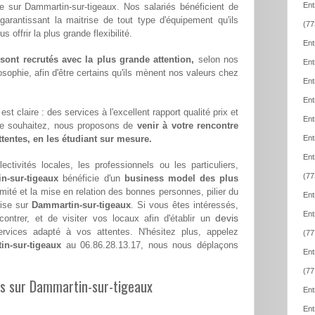
Ent
le sur Dammartin-sur-tigeaux. Nos salariés bénéficient de
 garantissant la maitrise de tout type d'équipement qu'ils
(77
offrir la plus grande flexibilité.
Ent
ont recrutés avec la plus grande attention,
selon nos
Ent
sophie, afin d'être certains qu'ils mènent nos valeurs chez
Ent
Ent
st claire : des services à l'excellent rapport qualité prix et
Ent
le souhaitez, nous proposons de
venir à votre rencontre
attentes, en les étudiant sur mesure.
Ent
Ent
ectivités locales, les professionnels ou les particuliers,
(77
n-sur-tigeaux
bénéficie d'un
business model des plus
imité et la mise en relation des bonnes personnes, pilier du
Ent
rise sur
Dammartin-sur-tigeaux
. Si vous êtes intéressés,
Ent
devis
ntrer, et de visiter vos locaux afin d'établir un
vices adapté à vos attentes. N'hésitez plus, appelez
(77
in-sur-tigeaux
au 06.86.28.13.17, nous nous déplaçons
Ent
(77
les sur Dammartin-sur-tigeaux
Ent
Ent