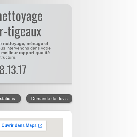
nettoyage
r-tigeaux
le
nettoyage, ménage et
us intervenons dans votre
e
meilleur rapport qualité
tructure.
8.13.17
stations
Demande de devis