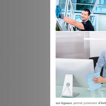
sur-tigeaux
permet justement
d'évi