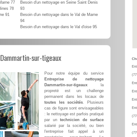
 Marne 77
Besoin d'un nettoyage en Seine Saint Denis
lines 78
93
nne 91
Besoin d'un nettoyage dans le Val de Marne
94
Besoin d'un nettoyage dans le Val d'oise 95
 Dammartin-sur-tigeaux
Cho
Ent
Pour notre équipe du service
(77
Entreprise de nettoyage
Ent
Dammartin-sur-tigeaux
la
propreté est un challenge
Ent
permanent dans les locaux de
Ent
toutes les sociétés
. Plusieurs
cas de figure sont envisageables
Ent
: le nettoyage est parfois pratiqué
(77
par un
technicien de surface
Ent
salarié par la société, ou bien
l'entreprise fait appel à un
(77