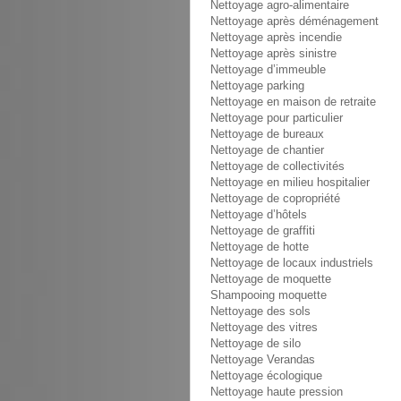
Nettoyage agro-alimentaire
Nettoyage après déménagement
Nettoyage après incendie
Nettoyage après sinistre
Nettoyage d’immeuble
Nettoyage parking
Nettoyage en maison de retraite
Nettoyage pour particulier
Nettoyage de bureaux
Nettoyage de chantier
Nettoyage de collectivités
Nettoyage en milieu hospitalier
Nettoyage de copropriété
Nettoyage d’hôtels
Nettoyage de graffiti
Nettoyage de hotte
Nettoyage de locaux industriels
Nettoyage de moquette
Shampooing moquette
Nettoyage des sols
Nettoyage des vitres
Nettoyage de silo
Nettoyage Verandas
Nettoyage écologique
Nettoyage haute pression