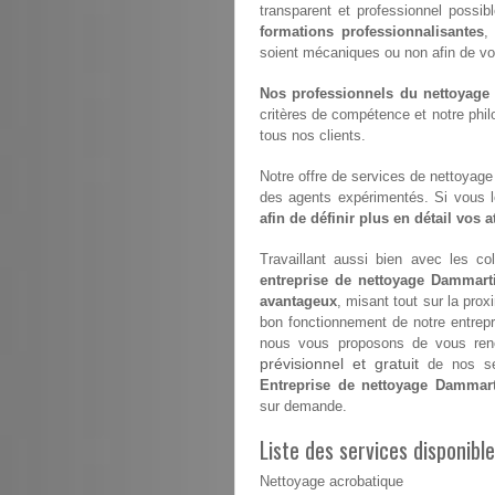
transparent et professionnel possib
formations professionnalisantes
,
soient mécaniques ou non afin de vous 
Nos professionnels du nettoyage s
critères de compétence et notre philo
tous nos clients.
Notre offre de services de nettoyage e
des agents expérimentés. Si vous 
afin de définir plus en détail vos 
Travaillant aussi bien avec les coll
entreprise de nettoyage Dammarti
avantageux
, misant tout sur la prox
bon fonctionnement de notre entrep
nous vous proposons de vous renco
prévisionnel et gratuit
de nos ser
Entreprise de nettoyage Dammart
sur demande.
Liste des services disponib
Nettoyage acrobatique