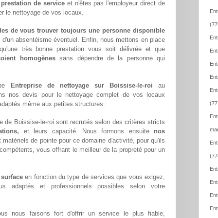
e
prestation de service
et n'êtes pas l'employeur direct de
Ent
er le nettoyage de vos locaux.
(77
les de vous trouver toujours une personne disponible
Ent
z d'un absentéisme éventuel. Enfin, nous mettons en place
qu'une très bonne prestation vous soit délivrée et que
Ent
 soient homogènes
sans dépendre de la personne qui
Ent
Ent
ipe
Entreprise de nettoyage sur Boissise-le-roi
au
Ent
ons nos devis pour le nettoyage complet de vos locaux
x adaptés même aux petites structures.
(77
Ent
 de Boissise-le-roi sont recrutés selon des critères stricts
mar
tions,
et leurs capacité. Nous formons ensuite
nos
matériels de pointe pour ce domaine d'activité, pour qu'ils
Ent
compétents, vous offrant le meilleur de la propreté pour un
(77
Ent
 surface
en fonction du type de services que vous exigez,
Ent
lus adaptés et professionnels possibles selon votre
Ent
Ent
ous nous faisons fort d'offrir un service le plus fiable,