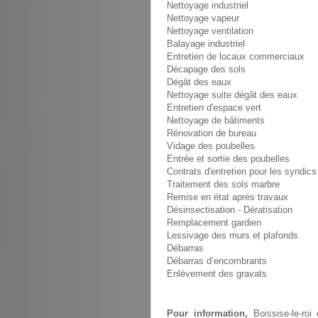
Nettoyage industriel
Nettoyage vapeur
Nettoyage ventilation
Balayage industriel
Entretien de locaux commerciaux
Décapage des sols
Dégât des eaux
Nettoyage suite dégât des eaux
Entretien d'espace vert
Nettoyage de bâtiments
Rénovation de bureau
Vidage des poubelles
Entrée et sortie des poubelles
Contrats d'entretien pour les syndics
Traitement des sols marbre
Remise en état aprés travaux
Désinsectisation - Dératisation
Remplacement gardien
Lessivage des murs et plafonds
Débarras
Débarras d’encombrants
Enlèvement des gravats
Pour information,
Boissise-le-roi