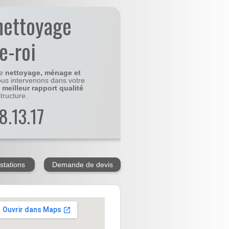
nettoyage
e-roi
le
nettoyage, ménage et
us intervenons dans votre
e
meilleur rapport qualité
tructure.
8.13.17
stations
Demande de devis