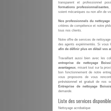
transparent et professionnel poss
formations professionnalisantes
,
soient mécaniques ou non afin de vous 
Nos professionnels du nettoyage s
critères de compétence et notre philo
tous nos clients.
Notre offre de services de nettoyage e
des agents expérimentés. Si vous 
afin de définir plus en détail vos 
Travaillant aussi bien avec les coll
entreprise de nettoyage Boissis
avantageux
, misant tout sur la prox
bon fonctionnement de notre entre
vous proposons de vous rencontr
prévisionnel et gratuit
de nos ser
Entreprise de nettoyage Boissise
demande.
Liste des services disponible
Nettoyage acrobatique