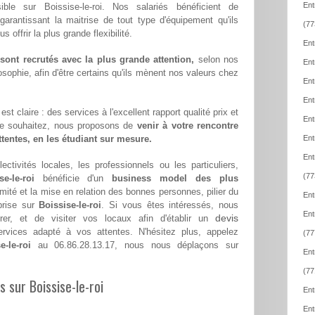
Ent
ible sur Boissise-le-roi. Nos salariés bénéficient de
 garantissant la maitrise de tout type d'équipement qu'ils
(77
offrir la plus grande flexibilité.
Ent
ont recrutés avec la plus grande attention,
selon nos
Ent
sophie, afin d'être certains qu'ils mènent nos valeurs chez
Ent
Ent
st claire : des services à l'excellent rapport qualité prix et
Ent
le souhaitez, nous proposons de
venir à votre rencontre
attentes, en les étudiant sur mesure.
Ent
Ent
ectivités locales, les professionnels ou les particuliers,
(77
e-le-roi
bénéficie d'un
business model des plus
imité et la mise en relation des bonnes personnes, pilier du
Ent
prise sur
Boissise-le-roi
. Si vous êtes intéressés, nous
Ent
devis
er, et de visiter vos locaux afin d'établir un
vices adapté à vos attentes. N'hésitez plus, appelez
(77
-le-roi
au 06.86.28.13.17, nous nous déplaçons sur
Ent
(77
s sur Boissise-le-roi
Ent
Ent