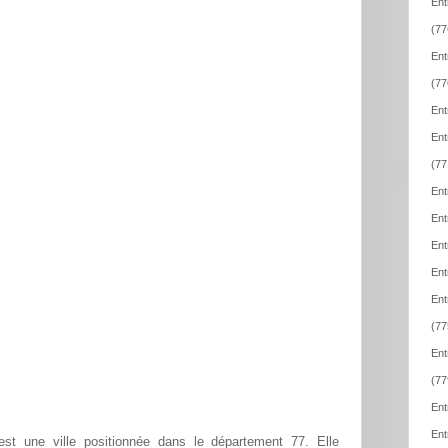
Ent
(77
Ent
(77
Ent
Ent
(77
Ent
Ent
Ent
Ent
Ent
(77
Ent
(77
Ent
Ent
 est une ville positionnée dans le département 77. Elle