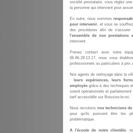
société prestataire, vous réglez un
la personne qui intervient pour assur
En outre, nous sommes
responsab
pour intervenir
, et vous ne souffre
des procédures afin de s'assurer 
l'ensemble de nos prestations
intervient.
Prenez contact avec notre équ
06.86.28.13.17, nous vous établir
professionnels ou particuliers à pri
Nos agents de nettoyage dans la ville
:
leurs expériences, leurs forma
employés
grâce à des techniques et 
soient opérationnels et parfaitement 
tarif accessiblle sur Boissise-le-roi.
Nous recrutons
nos techniciens de
pour qu'ils puissent être les p
problématique.
A l'écoute de notre clientèle
, n