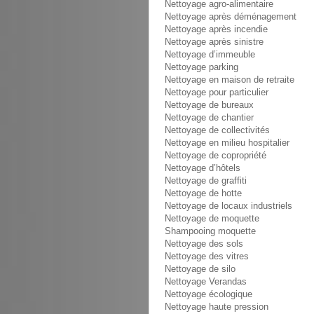
Nettoyage agro-alimentaire
Nettoyage après déménagement
Nettoyage après incendie
Nettoyage après sinistre
Nettoyage d’immeuble
Nettoyage parking
Nettoyage en maison de retraite
Nettoyage pour particulier
Nettoyage de bureaux
Nettoyage de chantier
Nettoyage de collectivités
Nettoyage en milieu hospitalier
Nettoyage de copropriété
Nettoyage d’hôtels
Nettoyage de graffiti
Nettoyage de hotte
Nettoyage de locaux industriels
Nettoyage de moquette
Shampooing moquette
Nettoyage des sols
Nettoyage des vitres
Nettoyage de silo
Nettoyage Verandas
Nettoyage écologique
Nettoyage haute pression