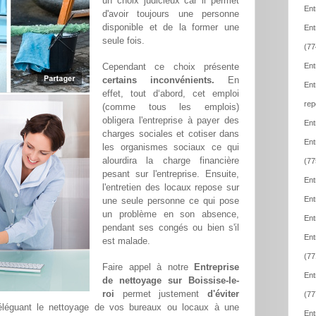
un choix judicieux car il permet
Ent
d'avoir toujours une personne
disponible et de la former une
Ent
seule fois.
(77
Cependant ce choix présente
Ent
certains inconvénients.
En
Ent
effet, tout d‘abord, cet emploi
rep
(comme tous les emplois)
obligera l'entreprise à payer des
Ent
charges sociales et cotiser dans
Ent
les organismes sociaux ce qui
alourdira la charge financière
(77
pesant sur l'entreprise. Ensuite,
Ent
l'entretien des locaux repose sur
Ent
une seule personne ce qui pose
un problème en son absence,
Ent
pendant ses congés ou bien s'il
Ent
est malade.
(77
Faire appel à notre
Entreprise
Ent
de nettoyage sur Boissise-le-
roi
permet justement
d'éviter
(77
éléguant le nettoyage de vos bureaux ou locaux à une
Ent