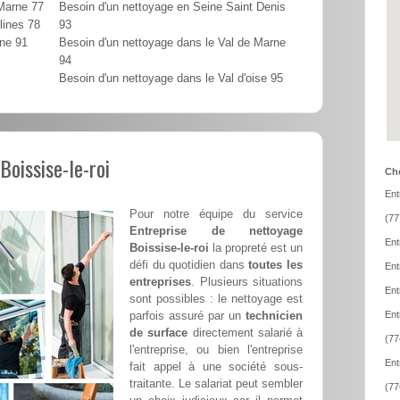
 Marne 77
Besoin d'un nettoyage en Seine Saint Denis
lines 78
93
nne 91
Besoin d'un nettoyage dans le Val de Marne
94
Besoin d'un nettoyage dans le Val d'oise 95
Boissise-le-roi
Cho
Ent
Pour notre équipe du service
(77
Entreprise de nettoyage
Ent
Boissise-le-roi
la propreté est un
défi du quotidien dans
toutes les
Ent
entreprises
. Plusieurs situations
Ent
sont possibles : le nettoyage est
parfois assuré par un
technicien
Ent
de surface
directement salarié à
(77
l'entreprise, ou bien l'entreprise
Ent
fait appel à une société sous-
traitante. Le salariat peut sembler
(77