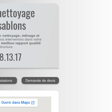
nettoyage
sablons
le
nettoyage, ménage et
us intervenons dans votre
e
meilleur rapport qualité
tructure.
8.13.17
stations
Demande de devis