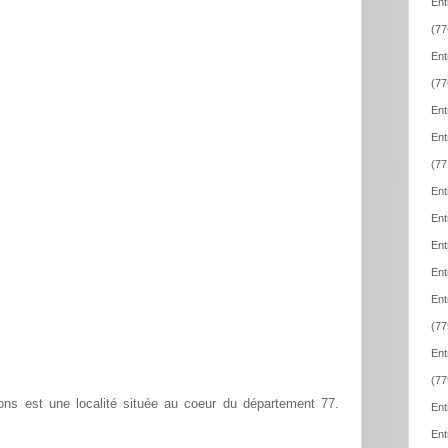
Ent
(77
Ent
(77
Ent
Ent
(77
Ent
Ent
Ent
Ent
Ent
(77
Ent
(77
ns est une localité située au coeur du département 77.
Ent
Ent