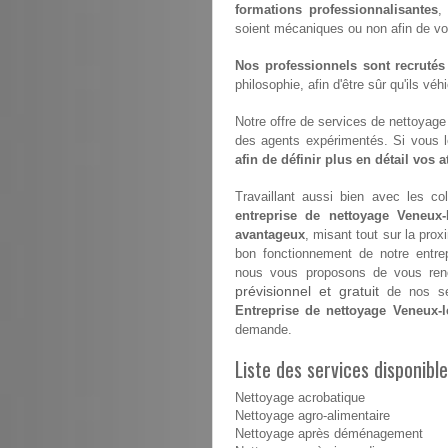
formations professionnalisantes
,
soient mécaniques ou non afin de vous 
Nos professionnels sont recrutés
philosophie, afin d'être sûr qu'ils vé
Notre offre de services de nettoyage e
des agents expérimentés. Si vous 
afin de définir plus en détail vos 
Travaillant aussi bien avec les coll
entreprise de nettoyage Veneux-
avantageux
, misant tout sur la prox
bon fonctionnement de notre entre
nous vous proposons de vous renco
prévisionnel et gratuit
de nos ser
Entreprise de nettoyage Veneux-l
demande.
Liste des services disponibl
Nettoyage acrobatique
Nettoyage agro-alimentaire
Nettoyage après déménagement