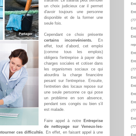
traitante. Le salariat peut sembler
Ent
un choix judicieux car il permet
d'avoir toujours une personne
Ent
disponible et de la former une
(77
seule fois.
Ent
Cependant ce choix présente
Ent
certains inconvénients.
En
rep
effet, tout d‘abord, cet emploi
(comme tous les emplois)
Ent
obligera l'entreprise à payer des
Ent
charges sociales et cotiser dans
les organismes sociaux ce qui
(77
alourdira la charge financière
Ent
pesant sur l'entreprise. Ensuite,
Ent
l'entretien des locaux repose sur
une seule personne ce qui pose
Ent
un problème en son absence,
Ent
pendant ses congés ou bien s'il
est malade.
(77
Ent
Faire appel à notre
Entreprise
de nettoyage sur Veneux-les-
(77
tourner ces difficultés
. En effet, en faisant appel à une
Ent