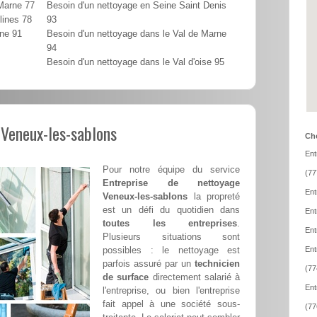
 Marne 77
Besoin d'un nettoyage en Seine Saint Denis
lines 78
93
nne 91
Besoin d'un nettoyage dans le Val de Marne
94
Besoin d'un nettoyage dans le Val d'oise 95
 Veneux-les-sablons
Cho
Ent
Pour notre équipe du service
(77
Entreprise de nettoyage
Ent
Veneux-les-sablons
la propreté
est un défi du quotidien dans
Ent
toutes les entreprises
.
Ent
Plusieurs situations sont
possibles : le nettoyage est
Ent
parfois assuré par un
technicien
(77
de surface
directement salarié à
Ent
l'entreprise, ou bien l'entreprise
fait appel à une société sous-
(77