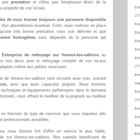
ez une
prestation
et n'êtes pas l'employeur direct de la
Ent
la propreté de vos locaux.
(77
les de vous trouver toujours une personne disponible
Ent
z d'un absentéisme éventuel. Enfin, nous mettons en place
qu'une très bonne prestation vous soit délivrée et que
Ent
 soient homogènes
sans dépendre de la personne qui
Ent
Ent
e
Entreprise de nettoyage sur Veneux-les-sablons
au
Ent
ons nos devis pour le nettoyage complet de vos locaux
x adaptés même aux petites structures.
(77
Ent
le de Veneux-les-sablons sont recrutés avec soin, suivant
mar
ons,
ainsi que leurs capacités propres. Nous formons
techniques et équipements performants dans le domaine
Ent
tionnels, vous offrant le meilleur de la propreté au meilleur
(77
Ent
en fonction du type de services que vous requérez afin
Ent
 et professionnels possibles.
Ent
ous nous faisons fort d'offrir un service le plus fiable,
Ent
ble sur Veneux-les-sablons. Nos salariés bénéficient de