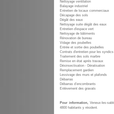
Nettoyage ventilation
Balayage industriel
Entretien de locaux commerciaux
Décapage des sols
Dégât des eaux
Nettoyage suite dégât des eaux
Entretien d'espace vert
Nettoyage de bâtiments
Rénovation de bureau
Vidage des poubelles
Entrée et sortie des poubelles
Contrats d'entretien pour les syndics
Traitement des sols marbre
Remise en état aprés travaux
Désinsectisation - Dératisation
Remplacement gardien
Lessivage des murs et plafonds
Débarras
Débarras d’encombrants
Enlèvement des gravats
Pour information,
Veneux-les-sablo
4800 habitants y résident.