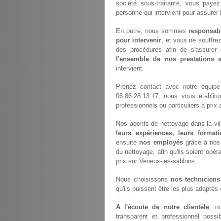
société sous-traitante, vous pay
personne qui intervient pour assurer 
En outre, nous sommes
responsab
pour intervenir
, et vous ne souffre
des procédures afin de s'assurer 
l'ensemble de nos prestations
intervient.
Prenez contact avec notre équip
06.86.28.13.17, nous vous établir
professionnels ou particuliers à pri
Nos agents de nettoyage dans la vil
leurs expériences, leurs formati
ensuite
nos employés
grâce à nos 
du nettoyage, afin qu'ils soient opéra
prix sur Veneux-les-sablons.
Nous choisissons
nos techniciens
qu'ils puissent être les plus adaptés
A l'écoute de notre clientèle
, n
transparent et professionnel possi