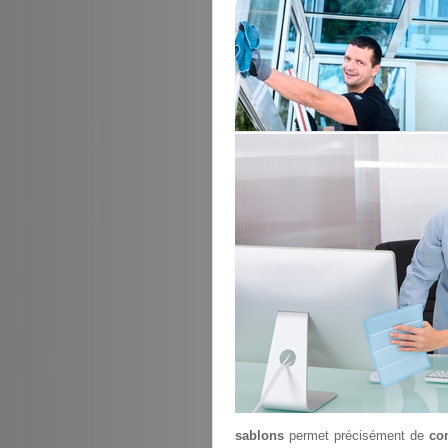
sablons
permet précisément de
con