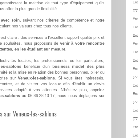
Ent
 garantissant la maitrise de tout type d'équipement qu'ils
offrir la plus grande flexibilité.
(77
Ent
 avec soin,
suivant nos critères de compétence et notre
hiculent nos valeurs chez tous nos clients.
Ent
Ent
st claire : des services à l'excellent rapport qualité prix et
le souhaitez, nous proposons de
venir à votre rencontre
Ent
attentes, en les étudiant sur mesure.
Ent
ectivités locales, les professionnels ou les particuliers,
Ent
les-sablons
bénéficie d'un
business model des plus
Ent
imité et la mise en relation des bonnes personnes, pilier du
(77
prise sur
Veneux-les-sablons
. Si vous êtes intéressés,
devis
ntrer, et de visiter vos locaux afin d'établir un
Ent
vices adapté à vos attentes. N'hésitez plus, appelez
Ent
es-sablons
au 06.86.28.13.17, nous nous déplaçons sur
(77
Ent
es sur Veneux-les-sablons
(77
Ent
Ent