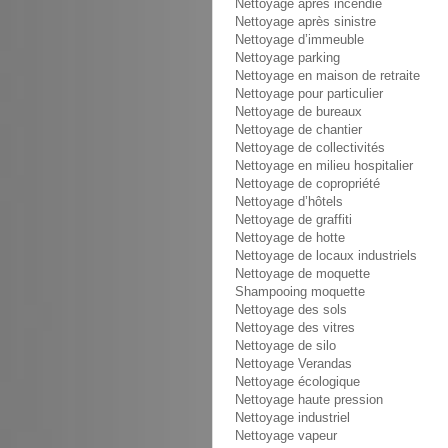
Nettoyage après incendie
Nettoyage après sinistre
Nettoyage d’immeuble
Nettoyage parking
Nettoyage en maison de retraite
Nettoyage pour particulier
Nettoyage de bureaux
Nettoyage de chantier
Nettoyage de collectivités
Nettoyage en milieu hospitalier
Nettoyage de copropriété
Nettoyage d’hôtels
Nettoyage de graffiti
Nettoyage de hotte
Nettoyage de locaux industriels
Nettoyage de moquette
Shampooing moquette
Nettoyage des sols
Nettoyage des vitres
Nettoyage de silo
Nettoyage Verandas
Nettoyage écologique
Nettoyage haute pression
Nettoyage industriel
Nettoyage vapeur