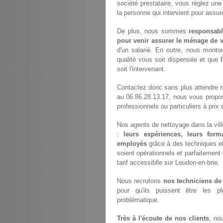
société prestataire, vous réglez un
la personne qui intervient pour assur
De plus, nous sommes
responsabl
pour venir assurer le ménage de v
d'un salarié. En outre, nous monto
qualité vous soit dispensée et que
soit l'intervenant.
Contactez donc sans plus attendre 
au 06.86.28.13.17, nous vous propo
professionnels ou particuliers à prix 
Nos agents de nettoyage dans la ville
:
leurs expériences, leurs forma
employés
grâce à des techniques et 
soient opérationnels et parfaitement 
tarif accessiblle sur Leudon-en-brie.
Nous recrutons
nos techniciens de
pour qu'ils puissent être les p
problématique.
Très à l'écoute de nos clients
, no