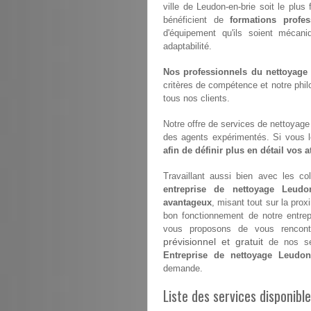
ville de Leudon-en-brie soit le plus
bénéficient de
formations profes
d'équipement qu'ils soient mécan
adaptabilité.
Nos professionnels du nettoyage s
critères de compétence et notre philo
tous nos clients.
Notre offre de services de nettoyage e
des agents expérimentés. Si vous 
afin de définir plus en détail vos 
Travaillant aussi bien avec les coll
entreprise de nettoyage Leudon
avantageux
, misant tout sur la prox
bon fonctionnement de notre entre
vous proposons de vous rencontr
prévisionnel et gratuit
de nos ser
Entreprise de nettoyage Leudon-
demande.
Liste des services disponibl