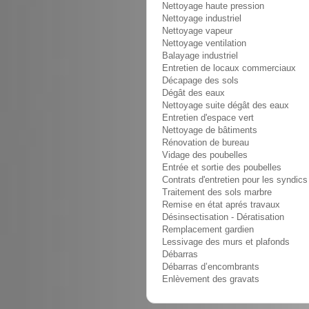
Nettoyage haute pression
Nettoyage industriel
Nettoyage vapeur
Nettoyage ventilation
Balayage industriel
Entretien de locaux commerciaux
Décapage des sols
Dégât des eaux
Nettoyage suite dégât des eaux
Entretien d'espace vert
Nettoyage de bâtiments
Rénovation de bureau
Vidage des poubelles
Entrée et sortie des poubelles
Contrats d'entretien pour les syndics
Traitement des sols marbre
Remise en état aprés travaux
Désinsectisation - Dératisation
Remplacement gardien
Lessivage des murs et plafonds
Débarras
Débarras d’encombrants
Enlèvement des gravats