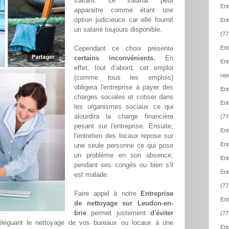
traitant. Le salariat peut
Ent
apparaitre comme étant une
option judicieuce car elle fournit
Ent
un salarié toujours disponible.
(77
Cependant ce choix présente
Ent
certains inconvénients.
En
Ent
effet, tout d‘abord, cet emploi
rep
(comme tous les emplois)
obligera l'entreprise à payer des
Ent
charges sociales et cotiser dans
Ent
les organismes sociaux ce qui
alourdira la charge financière
(77
pesant sur l'entreprise. Ensuite,
Ent
l'entretien des locaux repose sur
Ent
une seule personne ce qui pose
un problème en son absence,
Ent
pendant ses congés ou bien s'il
Ent
est malade.
(77
Faire appel à notre
Entreprise
Ent
de nettoyage sur Leudon-en-
brie
permet justement
d'éviter
(77
éléguant le nettoyage de vos bureaux ou locaux à une
Ent