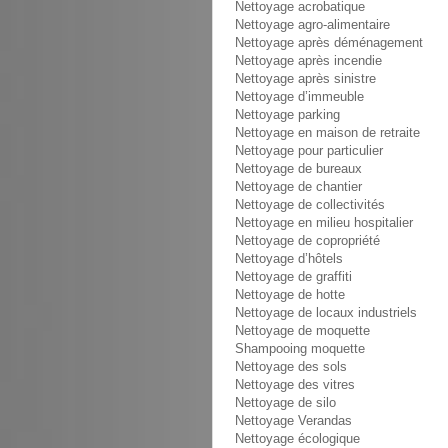
Nettoyage acrobatique
Nettoyage agro-alimentaire
Nettoyage après déménagement
Nettoyage après incendie
Nettoyage après sinistre
Nettoyage d’immeuble
Nettoyage parking
Nettoyage en maison de retraite
Nettoyage pour particulier
Nettoyage de bureaux
Nettoyage de chantier
Nettoyage de collectivités
Nettoyage en milieu hospitalier
Nettoyage de copropriété
Nettoyage d’hôtels
Nettoyage de graffiti
Nettoyage de hotte
Nettoyage de locaux industriels
Nettoyage de moquette
Shampooing moquette
Nettoyage des sols
Nettoyage des vitres
Nettoyage de silo
Nettoyage Verandas
Nettoyage écologique