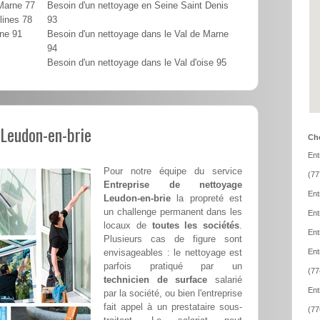
 Marne 77
Besoin d'un nettoyage en Seine Saint Denis
lines 78
93
nne 91
Besoin d'un nettoyage dans le Val de Marne
94
Besoin d'un nettoyage dans le Val d'oise 95
 Leudon-en-brie
Cho
Ent
Pour notre équipe du service
(77
Entreprise de nettoyage
Ent
Leudon-en-brie
la propreté est
un challenge permanent dans les
Ent
locaux de
toutes les sociétés
.
Ent
Plusieurs cas de figure sont
envisageables : le nettoyage est
Ent
parfois pratiqué par un
(77
technicien de surface
salarié
Ent
par la société, ou bien l'entreprise
fait appel à un prestataire sous-
(77