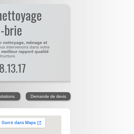
nettoyage
-brie
le
nettoyage, ménage et
us intervenons dans votre
e
meilleur rapport qualité
tructure.
8.13.17
stations
Demande de devis