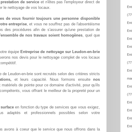
e
prestation de service
et n'êtes pas l'employeur direct de
Ent
er le nettoyage de vos locaux.
(77
es de vous fournir toujours une personne disponible
Ent
otre entreprise
, et vous ne souffrez pas de l'absentéisme
ns des procédures afin de s'assurer qu'une prestation de
Ent
l'ensemble de nos travaux soient homogènes
, quel que
Ent
Ent
notre équipe
Entreprise de nettoyage sur Leudon-en-brie
Ent
serons nos devis pour le nettoyage complet de vos locaux
compétitif.
(77
Ent
 de Leudon-en-brie sont recrutés selon des critères stricts
mar
tions,
et leurs capacité. Nous formons ensuite
nos
matériels de pointe pour ce domaine d'activité, pour qu'ils
Ent
compétents, vous offrant le meilleur de la propreté pour un
(77
Ent
 surface
en fonction du type de services que vous exigez,
Ent
lus adaptés et professionnels possibles selon votre
Ent
Ent
us avons à coeur que le service que nous offrons dans la