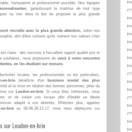
Ent
 fiable, transparent et professionnel possible. Nos équipes
sionnalisantes
, garantissant la maitrise de tout type
(77
iques ou non dans le but de proposer la plus grande
Ent
Ent
ont recrutés avec la plus grande attention,
selon nos
Ent
sophie, afin d'être certains qu'ils mènent nos valeurs chez
Ent
Ent
st claire : des services à l'excellent rapport qualité prix et
le souhaitez, nous proposons de
venir à votre rencontre
Ent
attentes, en les étudiant sur mesure.
Ent
(77
ectivités locales, les professionnels ou les particuliers,
-en-brie
bénéficie d'un
business model des plus
Ent
imité et la mise en relation des bonnes personnes, pilier du
Ent
prise sur
Leudon-en-brie
. Si vous êtes intéressés, nous
devis
er, et de visiter vos locaux afin d'établir un
(77
vices adapté à vos attentes. N'hésitez plus, appelez
Ent
en-brie
au 06.86.28.13.17, nous nous déplaçons sur
(77
Ent
es sur Leudon-en-brie
Ent