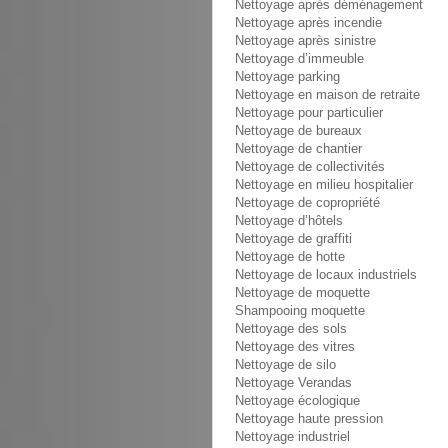
Nettoyage après déménagement
Nettoyage après incendie
Nettoyage après sinistre
Nettoyage d’immeuble
Nettoyage parking
Nettoyage en maison de retraite
Nettoyage pour particulier
Nettoyage de bureaux
Nettoyage de chantier
Nettoyage de collectivités
Nettoyage en milieu hospitalier
Nettoyage de copropriété
Nettoyage d’hôtels
Nettoyage de graffiti
Nettoyage de hotte
Nettoyage de locaux industriels
Nettoyage de moquette
Shampooing moquette
Nettoyage des sols
Nettoyage des vitres
Nettoyage de silo
Nettoyage Verandas
Nettoyage écologique
Nettoyage haute pression
Nettoyage industriel