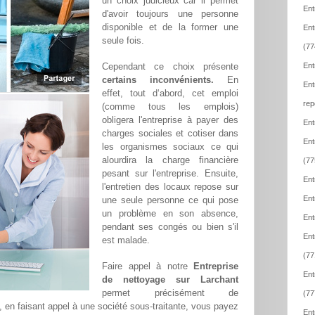
un choix judicieux car il permet
Ent
d'avoir toujours une personne
disponible et de la former une
Ent
seule fois.
(77
Cependant ce choix présente
Ent
certains inconvénients.
En
Ent
effet, tout d‘abord, cet emploi
rep
(comme tous les emplois)
obligera l'entreprise à payer des
Ent
charges sociales et cotiser dans
Ent
les organismes sociaux ce qui
alourdira la charge financière
(77
pesant sur l'entreprise. Ensuite,
Ent
l'entretien des locaux repose sur
Ent
une seule personne ce qui pose
un problème en son absence,
Ent
pendant ses congés ou bien s'il
Ent
est malade.
(77
Faire appel à notre
Entreprise
Ent
de nettoyage sur Larchant
permet précisément de
(77
t, en faisant appel à une société sous-traitante, vous payez
Ent