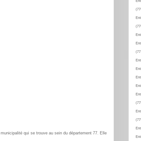
Ent
(77
Ent
(77
Ent
Ent
(77
Ent
Ent
Ent
Ent
Ent
(77
Ent
(77
Ent
municipalité qui se trouve au sein du département 77. Elle
Ent