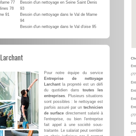
 Marne 77
Besoin d'un nettoyage en Seine Saint Denis
lines 78
93
nne 91
Besoin d'un nettoyage dans le Val de Marne
94
Besoin d'un nettoyage dans le Val d'oise 95
 Larchant
Cho
Ent
Pour notre équipe du service
(77
Entreprise de nettoyage
Ent
Larchant
la propreté est un défi
du quotidien dans
toutes les
Ent
entreprises
. Plusieurs situations
Ent
sont possibles : le nettoyage est
parfois assuré par un
technicien
Ent
de surface
directement salarié à
(77
l'entreprise, ou bien l'entreprise
Ent
fait appel à une société sous-
traitante. Le salariat peut sembler
(77