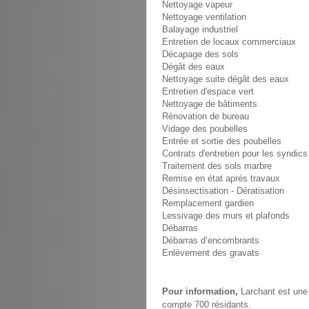
Nettoyage vapeur
Nettoyage ventilation
Balayage industriel
Entretien de locaux commerciaux
Décapage des sols
Dégât des eaux
Nettoyage suite dégât des eaux
Entretien d'espace vert
Nettoyage de bâtiments
Rénovation de bureau
Vidage des poubelles
Entrée et sortie des poubelles
Contrats d'entretien pour les syndics
Traitement des sols marbre
Remise en état aprés travaux
Désinsectisation - Dératisation
Remplacement gardien
Lessivage des murs et plafonds
Débarras
Débarras d’encombrants
Enlèvement des gravats
Pour information,
Larchant est une 
compte 700 résidants.