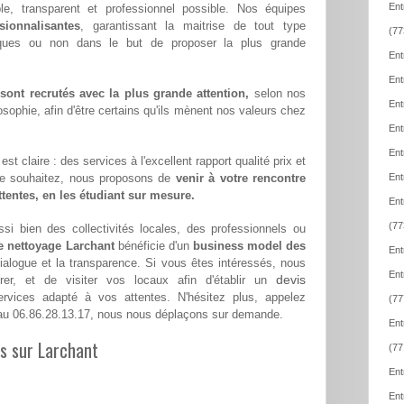
Ent
ble, transparent et professionnel possible. Nos équipes
sionnalisantes
, garantissant la maitrise de tout type
(77
iques ou non dans le but de proposer la plus grande
Ent
Ent
ont recrutés avec la plus grande attention,
selon nos
Ent
sophie, afin d'être certains qu'ils mènent nos valeurs chez
Ent
Ent
st claire : des services à l'excellent rapport qualité prix et
le souhaitez, nous proposons de
venir à votre rencontre
Ent
attentes, en les étudiant sur mesure.
Ent
(77
si bien des collectivités locales, des professionnels ou
e nettoyage Larchant
bénéficie d'un
business model des
Ent
dialogue et la transparence. Si vous êtes intéressés, nous
Ent
devis
er, et de visiter vos locaux afin d'établir un
vices adapté à vos attentes. N'hésitez plus, appelez
(77
u 06.86.28.13.17, nous nous déplaçons sur demande.
Ent
es sur Larchant
(77
Ent
Ent