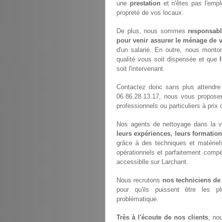
une
prestation
et n'êtes pas l'empl
propreté de vos locaux.
De plus, nous sommes
responsabl
pour venir assurer le ménage de v
d'un salarié. En outre, nous monto
qualité vous soit dispensée et que
soit l'intervenant.
Contactez donc sans plus attendre
06.86.28.13.17, nous vous propose
professionnels ou particuliers à prix 
Nos agents de nettoyage dans la vil
leurs expériences, leurs formation
grâce à des techniques et matériels
opérationnels et parfaitement compét
accessiblle sur Larchant.
Nous recrutons
nos techniciens de
pour qu'ils puissent être les p
problématique.
Très à l'écoute de nos clients
, no