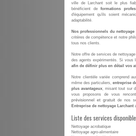
ville de Larchant soit le plus fia
bénéficient de
formations profes
d'équipement qu'ils soient mécan
adaptabilité.
Nos professionnels du nettoyage s
critères de compétence et notre philo
tous nos clients.
Notre offre de services de nettoyage e
des agents expérimentés. Si vous 
afin de définir plus en détail vos 
Notre clientèle variée comprend aus
même des particuliers,
entreprise d
plus avantageux
, misant tout sur 
vous proposons de vous rencontr
prévisionnel et gratuit
de nos ser
Entreprise de nettoyage Larchant
a
Liste des services disponibl
Nettoyage acrobatique
Nettoyage agro-alimentaire