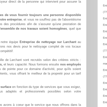
oyeur direct de la personne qui intervient pour assurer la
Ent
(77
es de vous fournir toujours une personne disponible
Ent
otre entreprise
, et vous ne souffrez pas de l'absentéisme
ns des procédures afin de s'assurer qu'une prestation de
Ent
l'ensemble de nos travaux soient homogènes
, quel que
Ent
Ent
 notre équipe
Entreprise de nettoyage sur Larchant
au
Ent
rons nos devis pour le nettoyage complet de vos locaux
compétitif.
(77
Ent
le de Larchant sont recrutés selon des critères stricts :
mar
s,
et leurs capacité. Nous formons ensuite
nos employés
 de pointe pour ce domaine d'activité, pour qu'ils soient
Ent
ents, vous offrant le meilleur de la propreté pour un tarif
(77
Ent
 surface
en fonction du type de services que vous exigez,
Ent
lus adaptés et professionnels possibles selon votre
Ent
Ent
us avons à coeur que le service que nous offrons dans la