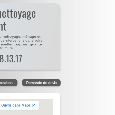
nettoyage
nt
le
nettoyage, ménage et
us intervenons dans votre
e
meilleur rapport qualité
tructure.
8.13.17
stations
Demande de devis