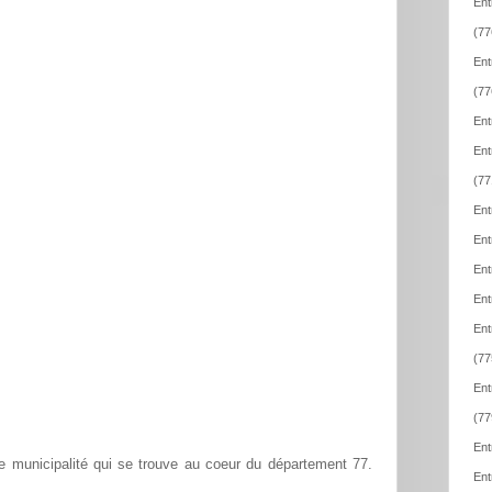
Ent
(77
Ent
(77
Ent
Ent
(77
Ent
Ent
Ent
Ent
Ent
(77
Ent
(77
Ent
e municipalité qui se trouve au coeur du département 77.
Ent