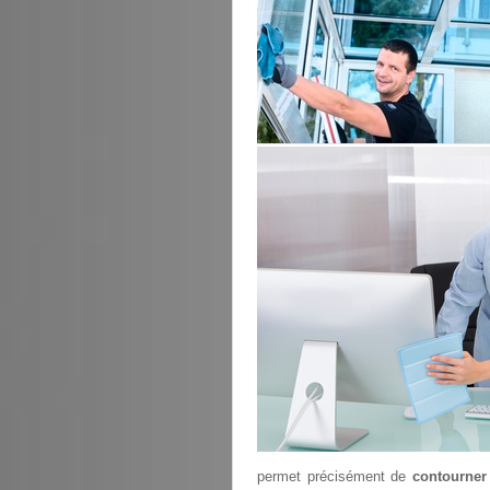
permet précisément de
contourner 