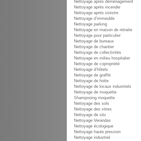
Nettoyage après déménagement
Nettoyage après incendie
Nettoyage après sinistre
Nettoyage d’immeuble
Nettoyage parking
Nettoyage en maison de retraite
Nettoyage pour particulier
Nettoyage de bureaux
Nettoyage de chantier
Nettoyage de collectivités
Nettoyage en milieu hospitalier
Nettoyage de copropriété
Nettoyage d’hôtels
Nettoyage de graffiti
Nettoyage de hotte
Nettoyage de locaux industriels
Nettoyage de moquette
Shampooing moquette
Nettoyage des sols
Nettoyage des vitres
Nettoyage de silo
Nettoyage Verandas
Nettoyage écologique
Nettoyage haute pression
Nettoyage industriel