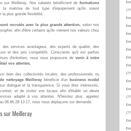
Ent
le sur Meilleray. Nos salariés bénéficient de
formations
t la maitrise de tout type d'équipement qu'ils soient
(77
la plus grande flexibilité.
Ent
ont recrutés avec la plus grande attention,
selon nos
Ent
sophie, afin d'être certains qu'ils mènent nos valeurs chez
Ent
Ent
 : des services avantageux, des experts de qualité, des
Ent
euve et des prix compétitifs. Conscients qu'il est parfois
eprises d'entretien, nous nous proposons de
venir à votre
Ent
tail vos attentes.
Ent
(77
si bien des collectivités locales, des professionnels ou
 de nettoyage Meilleray
bénéficie d'un
business model
Ent
 sur dialogue et la transparence. Si vous êtes intéressés,
Ent
devis
ntrer, et de visiter vos locaux afin d'établir un
vices adapté à vos attentes. N'hésitez plus, appelez
(77
au 06.86.28.13.17, nous nous déplaçons sur demande.
Ent
s sur Meilleray
(77
Ent
Ent