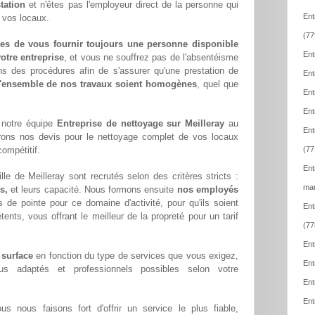
tation
et n'êtes pas l'employeur direct de la personne qui
Ent
e vos locaux.
(77
es de vous fournir toujours une personne disponible
Ent
otre entreprise
, et vous ne souffrez pas de l'absentéisme
ns des procédures afin de s'assurer qu'une prestation de
Ent
l'ensemble de nos travaux soient homogènes
, quel que
Ent
Ent
 notre équipe
Entreprise de nettoyage sur Meilleray
au
Ent
rons nos devis pour le nettoyage complet de vos locaux
compétitif.
(77
Ent
le de Meilleray sont recrutés selon des critères stricts :
mar
s,
et leurs capacité. Nous formons ensuite
nos employés
 de pointe pour ce domaine d'activité, pour qu'ils soient
Ent
ents, vous offrant le meilleur de la propreté pour un tarif
(77
Ent
 surface
en fonction du type de services que vous exigez,
Ent
lus adaptés et professionnels possibles selon votre
Ent
Ent
ous nous faisons fort d'offrir un service le plus fiable,