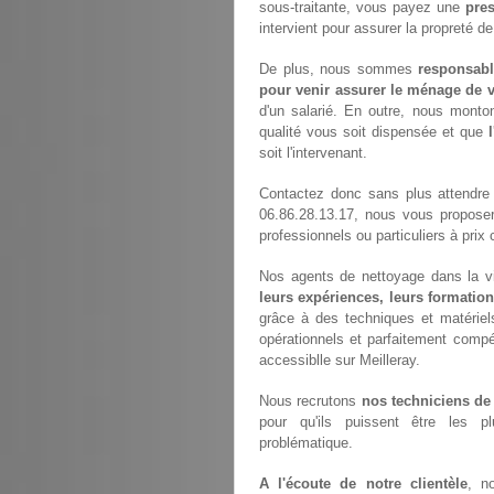
sous-traitante, vous payez une
pres
intervient pour assurer la propreté d
De plus, nous sommes
responsabl
pour venir assurer le ménage de v
d'un salarié. En outre, nous monto
qualité vous soit dispensée et que
soit l'intervenant.
Contactez donc sans plus attendre
06.86.28.13.17, nous vous propose
professionnels ou particuliers à prix 
Nos agents de nettoyage dans la vil
leurs expériences, leurs formation
grâce à des techniques et matériels
opérationnels et parfaitement compét
accessiblle sur Meilleray.
Nous recrutons
nos techniciens de
pour qu'ils puissent être les p
problématique.
A l'écoute de notre clientèle
, n