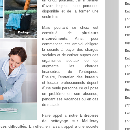
un choix judicieux car il permet
Ent
d'avoir toujours une personne
disponible et de la former une
Ent
seule fois.
(77
Mais pourtant ce choix est
Ent
constitué de
plusieurs
Ent
inconvénients.
Ainsi, pour
rep
commencer, cet emploi obligera
la société à payer des charges
Ent
sociales et de cotiser auprès des
Ent
organismes sociaux ce qui
augmente les charges
(77
financières de l'entreprise.
Ent
Ensuite, l'entretien des bureaux
Ent
et locaux professionnels dépent
d'une seule personne ce qui pose
Ent
un problème en son absence,
Ent
pendant ses vacances ou en cas
de maladie.
(77
Ent
Faire appel à notre
Entreprise
de nettoyage sur Meilleray
(77
ces difficultés
. En effet, en faisant appel à une société
Ent