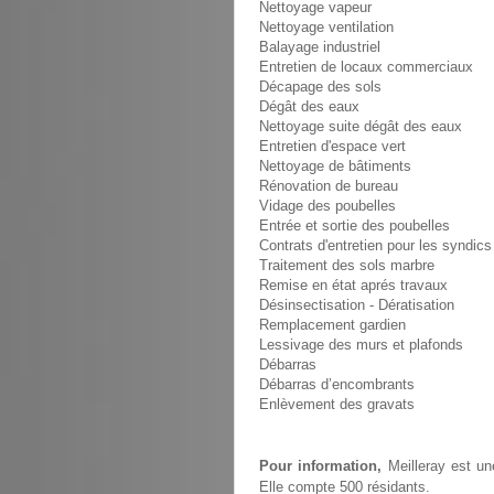
Nettoyage vapeur
Nettoyage ventilation
Balayage industriel
Entretien de locaux commerciaux
Décapage des sols
Dégât des eaux
Nettoyage suite dégât des eaux
Entretien d'espace vert
Nettoyage de bâtiments
Rénovation de bureau
Vidage des poubelles
Entrée et sortie des poubelles
Contrats d'entretien pour les syndics
Traitement des sols marbre
Remise en état aprés travaux
Désinsectisation - Dératisation
Remplacement gardien
Lessivage des murs et plafonds
Débarras
Débarras d’encombrants
Enlèvement des gravats
Pour information,
Meilleray est un
Elle compte 500 résidants.