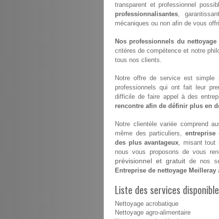
transparent et professionnel possib
professionnalisantes
, garantissan
mécaniques ou non afin de vous offrir 
Nos professionnels du nettoyage s
critères de compétence et notre philo
tous nos clients.
Notre offre de service est simple
professionnels qui ont fait leur pr
difficile de faire appel à des entr
rencontre afin de définir plus en dé
Notre clientèle variée comprend aus
même des particuliers,
entreprise
des plus avantageux
, misant tout
nous vous proposons de vous renco
prévisionnel et gratuit
de nos ser
Entreprise de nettoyage Meilleray
Liste des services disponible
Nettoyage acrobatique
Nettoyage agro-alimentaire