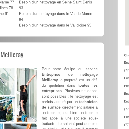
 Marne 77
Besoin d'un nettoyage en Seine Saint Denis
lines 78
93
nne 91
Besoin d'un nettoyage dans le Val de Marne
94
Besoin d'un nettoyage dans le Val d'oise 95
 Meilleray
Cho
Ent
Pour notre équipe du service
(77
Entreprise de nettoyage
Ent
Meilleray
la propreté est un défi
du quotidien dans
toutes les
Ent
entreprises
. Plusieurs situations
Ent
sont possibles : le nettoyage est
parfois assuré par un
technicien
Ent
de surface
directement salarié à
(77
l'entreprise, ou bien l'entreprise
Ent
fait appel à une société sous-
traitante. Le salariat peut sembler
(77