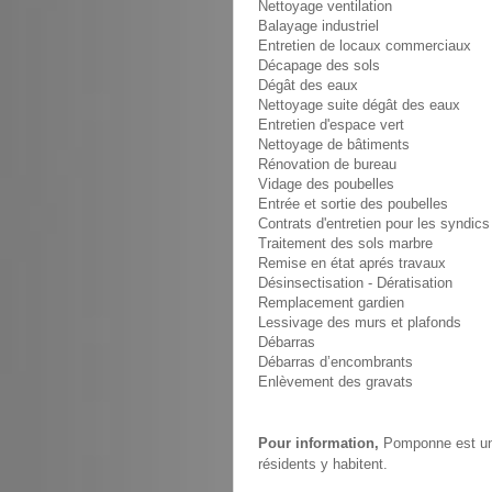
Nettoyage ventilation
Balayage industriel
Entretien de locaux commerciaux
Décapage des sols
Dégât des eaux
Nettoyage suite dégât des eaux
Entretien d'espace vert
Nettoyage de bâtiments
Rénovation de bureau
Vidage des poubelles
Entrée et sortie des poubelles
Contrats d'entretien pour les syndics
Traitement des sols marbre
Remise en état aprés travaux
Désinsectisation - Dératisation
Remplacement gardien
Lessivage des murs et plafonds
Débarras
Débarras d’encombrants
Enlèvement des gravats
Pour information,
Pomponne est une
résidents y habitent.