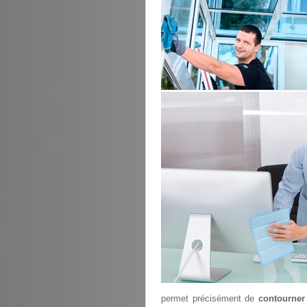
permet précisément de
contourner 