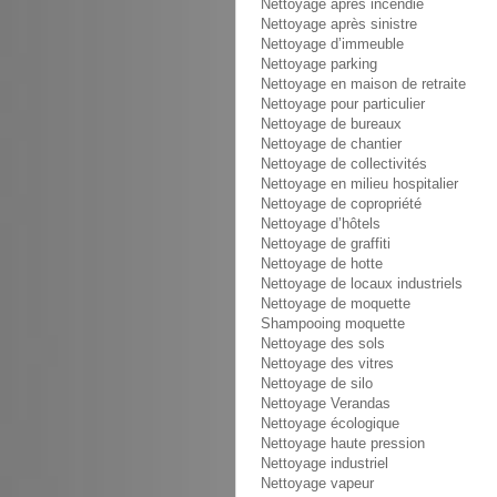
Nettoyage après incendie
Nettoyage après sinistre
Nettoyage d’immeuble
Nettoyage parking
Nettoyage en maison de retraite
Nettoyage pour particulier
Nettoyage de bureaux
Nettoyage de chantier
Nettoyage de collectivités
Nettoyage en milieu hospitalier
Nettoyage de copropriété
Nettoyage d’hôtels
Nettoyage de graffiti
Nettoyage de hotte
Nettoyage de locaux industriels
Nettoyage de moquette
Shampooing moquette
Nettoyage des sols
Nettoyage des vitres
Nettoyage de silo
Nettoyage Verandas
Nettoyage écologique
Nettoyage haute pression
Nettoyage industriel
Nettoyage vapeur