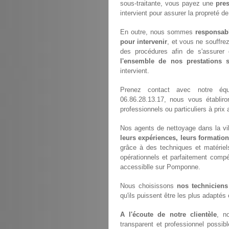
sous-traitante, vous payez une
pres
intervient pour assurer la propreté d
En outre, nous sommes
responsab
pour intervenir
, et vous ne souffre
des procédures afin de s'assurer 
l'ensemble de nos prestations
intervient.
Prenez contact avec notre é
06.86.28.13.17, nous vous établir
professionnels ou particuliers à pri
Nos agents de nettoyage dans la vil
leurs expériences, leurs formation
grâce à des techniques et matériels
opérationnels et parfaitement compét
accessiblle sur Pomponne.
Nous choisissons
nos techniciens
qu'ils puissent être les plus adaptés
A l'écoute de notre clientèle
, n
transparent et professionnel possi