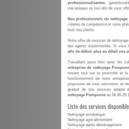
professionnalisantes
, garantissan
mécaniques ou non afin de vous offrir 
Nos professionnels du nettoyage s
critères de compétence et notre philo
tous nos clients.
Notre offre de services de nettoyage e
des agents expérimentés. Si vous 
afin de définir plus en détail vos 
Travaillant aussi bien avec les coll
entreprise de nettoyage Pompon
misant tout sur la proximité et l
fonctionnement de notre entrepri
proposons de vous rencontrer, et de 
gratuit
de nos services adapté à 
nettoyage Pomponne
au 06.86.28.
Liste des services disponib
Nettoyage acrobatique
Nettoyage agro-alimentaire
Nettoyage après déménagement