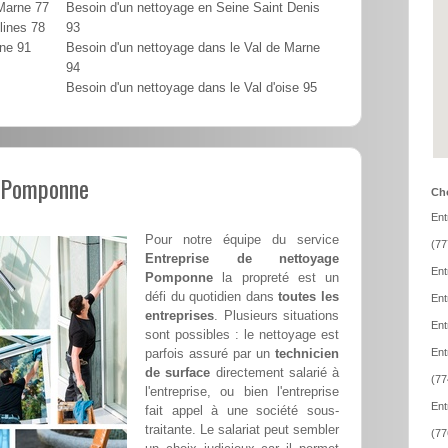
 Marne 77
Besoin d'un nettoyage en Seine Saint Denis
lines 78
93
nne 91
Besoin d'un nettoyage dans le Val de Marne
94
Besoin d'un nettoyage dans le Val d'oise 95
l Pomponne
Cho
Ent
Pour notre équipe du service
(77
Entreprise de nettoyage
Ent
Pomponne
la propreté est un
défi du quotidien dans
toutes les
Ent
entreprises
. Plusieurs situations
Ent
sont possibles : le nettoyage est
parfois assuré par un
technicien
Ent
de surface
directement salarié à
(77
l'entreprise, ou bien l'entreprise
Ent
fait appel à une société sous-
traitante. Le salariat peut sembler
(77