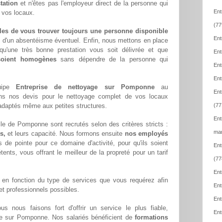
tation
et n'êtes pas l'employeur direct de la personne qui
Ent
e vos locaux.
(77
les de vous trouver toujours une personne disponible
Ent
z d'un absentéisme éventuel. Enfin, nous mettons en place
qu'une très bonne prestation vous soit délivrée et que
Ent
 soient homogènes
sans dépendre de la personne qui
Ent
Ent
quipe
Entreprise de nettoyage sur Pomponne
au
Ent
ons nos devis pour le nettoyage complet de vos locaux
x adaptés même aux petites structures.
(77
Ent
le de Pomponne sont recrutés selon des critères stricts :
mar
s,
et leurs capacité. Nous formons ensuite
nos employés
 de pointe pour ce domaine d'activité, pour qu'ils soient
Ent
ents, vous offrant le meilleur de la propreté pour un tarif
(77
Ent
en fonction du type de services que vous requérez afin
Ent
 et professionnels possibles.
Ent
ous nous faisons fort d'offrir un service le plus fiable,
Ent
ble sur Pomponne. Nos salariés bénéficient de
formations