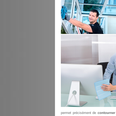
permet précisément de
contourner 