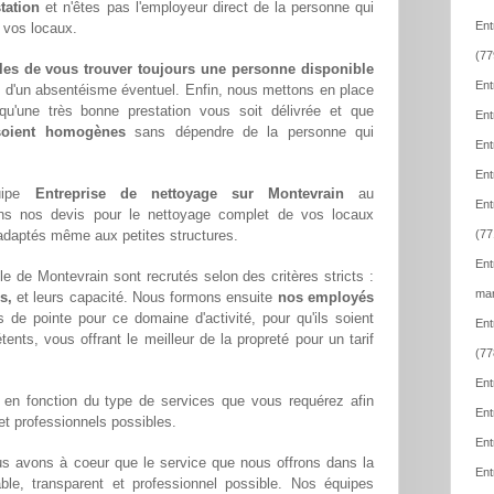
tation
et n'êtes pas l'employeur direct de la personne qui
Ent
e vos locaux.
(77
les de vous trouver toujours une personne disponible
Ent
z d'un absentéisme éventuel. Enfin, nous mettons en place
qu'une très bonne prestation vous soit délivrée et que
Ent
 soient homogènes
sans dépendre de la personne qui
Ent
Ent
quipe
Entreprise de nettoyage sur Montevrain
au
Ent
ons nos devis pour le nettoyage complet de vos locaux
x adaptés même aux petites structures.
(77
Ent
e de Montevrain sont recrutés selon des critères stricts :
mar
s,
et leurs capacité. Nous formons ensuite
nos employés
 de pointe pour ce domaine d'activité, pour qu'ils soient
Ent
ents, vous offrant le meilleur de la propreté pour un tarif
(77
Ent
en fonction du type de services que vous requérez afin
Ent
 et professionnels possibles.
Ent
us avons à coeur que le service que nous offrons dans la
Ent
able, transparent et professionnel possible. Nos équipes