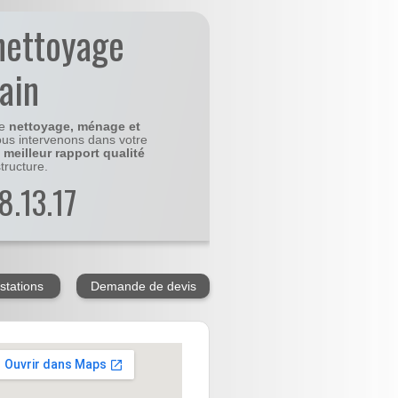
nettoyage
ain
le
nettoyage, ménage et
us intervenons dans votre
e
meilleur rapport qualité
tructure.
8.13.17
stations
Demande de devis