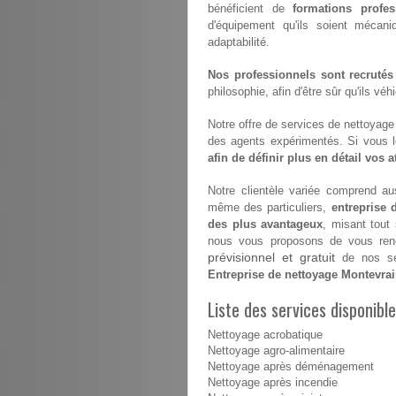
bénéficient de
formations profes
d'équipement qu'ils soient mécan
adaptabilité.
Nos professionnels sont recrutés
philosophie, afin d'être sûr qu'ils vé
Notre offre de services de nettoyage e
des agents expérimentés. Si vous 
afin de définir plus en détail vos 
Notre clientèle variée comprend aus
même des particuliers,
entreprise 
des plus avantageux
, misant tout
nous vous proposons de vous renco
prévisionnel et gratuit
de nos ser
Entreprise de nettoyage Montevra
Liste des services disponibl
Nettoyage acrobatique
Nettoyage agro-alimentaire
Nettoyage après déménagement
Nettoyage après incendie