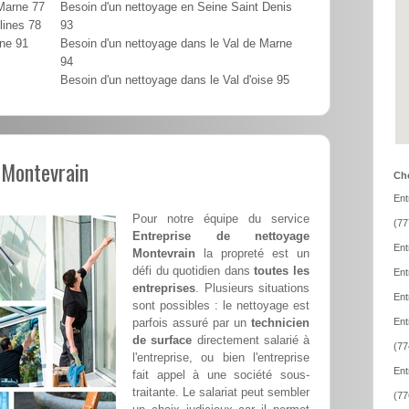
 Marne 77
Besoin d'un nettoyage en Seine Saint Denis
lines 78
93
nne 91
Besoin d'un nettoyage dans le Val de Marne
94
Besoin d'un nettoyage dans le Val d'oise 95
 Montevrain
Cho
Ent
Pour notre équipe du service
(77
Entreprise de nettoyage
Ent
Montevrain
la propreté est un
défi du quotidien dans
toutes les
Ent
entreprises
. Plusieurs situations
Ent
sont possibles : le nettoyage est
parfois assuré par un
technicien
Ent
de surface
directement salarié à
(77
l'entreprise, ou bien l'entreprise
Ent
fait appel à une société sous-
traitante. Le salariat peut sembler
(77