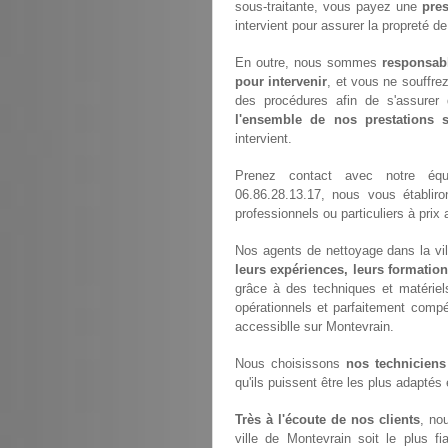
sous-traitante, vous payez une
pres
intervient pour assurer la propreté d
En outre, nous sommes
responsab
pour intervenir
, et vous ne souffre
des procédures afin de s'assurer 
l'ensemble de nos prestations
intervient.
Prenez contact avec notre é
06.86.28.13.17, nous vous établir
professionnels ou particuliers à pri
Nos agents de nettoyage dans la vill
leurs expériences, leurs formation
grâce à des techniques et matériels
opérationnels et parfaitement compét
accessiblle sur Montevrain.
Nous choisissons
nos techniciens
qu'ils puissent être les plus adaptés
Très à l'écoute de nos clients
, no
ville de Montevrain soit le plus fi