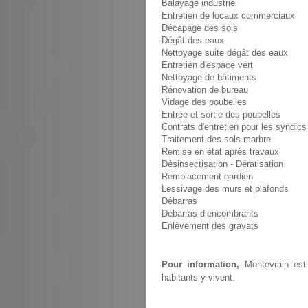
Balayage industriel
Entretien de locaux commerciaux
Décapage des sols
Dégât des eaux
Nettoyage suite dégât des eaux
Entretien d'espace vert
Nettoyage de bâtiments
Rénovation de bureau
Vidage des poubelles
Entrée et sortie des poubelles
Contrats d'entretien pour les syndics
Traitement des sols marbre
Remise en état aprés travaux
Désinsectisation - Dératisation
Remplacement gardien
Lessivage des murs et plafonds
Débarras
Débarras d’encombrants
Enlèvement des gravats
Pour information,
Montevrain est 
habitants y vivent.