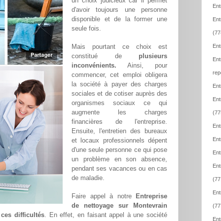
un choix judicieux car il permet
Ent
d'avoir toujours une personne
disponible et de la former une
Ent
seule fois.
(77
Mais pourtant ce choix est
Ent
constitué de
plusieurs
Ent
inconvénients.
Ainsi, pour
rep
commencer, cet emploi obligera
la société à payer des charges
Ent
sociales et de cotiser auprès des
Ent
organismes sociaux ce qui
augmente les charges
(77
financières de l'entreprise.
Ent
Ensuite, l'entretien des bureaux
Ent
et locaux professionnels dépent
d'une seule personne ce qui pose
Ent
un problème en son absence,
Ent
pendant ses vacances ou en cas
de maladie.
(77
Ent
Faire appel à notre
Entreprise
de nettoyage sur Montevrain
(77
ces difficultés
. En effet, en faisant appel à une société
Ent