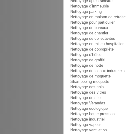
Nettoyage après sinistre
Nettoyage d’immeuble
Nettoyage parking
Nettoyage en maison de retraite
Nettoyage pour particulier
Nettoyage de bureaux
Nettoyage de chantier
Nettoyage de collectivités
Nettoyage en milieu hospitalier
Nettoyage de copropriété
Nettoyage d’hôtels
Nettoyage de graffiti
Nettoyage de hotte
Nettoyage de locaux industriels
Nettoyage de moquette
Shampooing moquette
Nettoyage des sols
Nettoyage des vitres
Nettoyage de silo
Nettoyage Verandas
Nettoyage écologique
Nettoyage haute pression
Nettoyage industriel
Nettoyage vapeur
Nettoyage ventilation