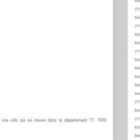
Ent
(77
Ent
(77
Ent
Ent
(77
Ent
Ent
Ent
Ent
Ent
(77
Ent
(77
une ville qui se trouve dans le département 77. 7500
Ent
Ent