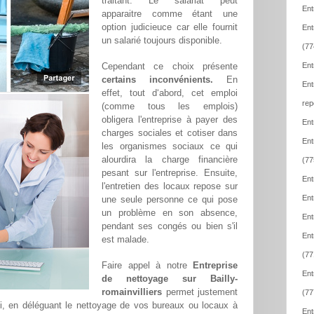
traitant. Le salariat peut
Ent
apparaitre comme étant une
option judicieuce car elle fournit
Ent
un salarié toujours disponible.
(77
Cependant ce choix présente
Ent
certains inconvénients.
En
Ent
effet, tout d‘abord, cet emploi
rep
(comme tous les emplois)
obligera l'entreprise à payer des
Ent
charges sociales et cotiser dans
Ent
les organismes sociaux ce qui
alourdira la charge financière
(77
pesant sur l'entreprise. Ensuite,
Ent
l'entretien des locaux repose sur
Ent
une seule personne ce qui pose
un problème en son absence,
Ent
pendant ses congés ou bien s'il
Ent
est malade.
(77
Faire appel à notre
Entreprise
Ent
de nettoyage sur Bailly-
romainvilliers
permet justement
(77
i, en déléguant le nettoyage de vos bureaux ou locaux à
Ent