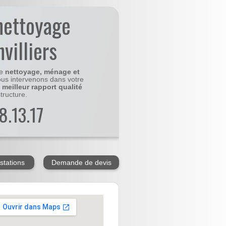
nettoyage
villiers
le
nettoyage, ménage et
us intervenons dans votre
e
meilleur rapport qualité
tructure.
8.13.17
stations
Demande de devis