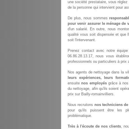
une société prestataire, vous régle
de la personne qui intervient pour a
De plus, nous sommes
responsabl
pour venir assurer le ménage de v
d'un salarié. En outre, nous monto
qualité vous soit dispensée et que
soit l'intervenant.
Prenez contact avec notre équip
06.86.28.13.17, nous vous établir
professionnels ou particuliers à pri
Nos agents de nettoyage dans la vill
leurs expériences, leurs formati
ensuite
nos employés
grâce à nos 
du nettoyage, afin qu'ils soient opéra
prix sur Bailly-romainvilliers.
Nous recrutons
nos techniciens de
pour qu'ils puissent être les p
problématique.
Très à l'écoute de nos clients
, no