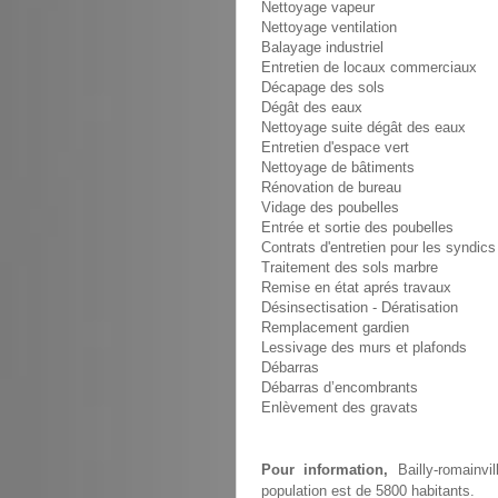
Nettoyage vapeur
Nettoyage ventilation
Balayage industriel
Entretien de locaux commerciaux
Décapage des sols
Dégât des eaux
Nettoyage suite dégât des eaux
Entretien d'espace vert
Nettoyage de bâtiments
Rénovation de bureau
Vidage des poubelles
Entrée et sortie des poubelles
Contrats d'entretien pour les syndics
Traitement des sols marbre
Remise en état aprés travaux
Désinsectisation - Dératisation
Remplacement gardien
Lessivage des murs et plafonds
Débarras
Débarras d’encombrants
Enlèvement des gravats
Pour information,
Bailly-romainvi
population est de 5800 habitants.