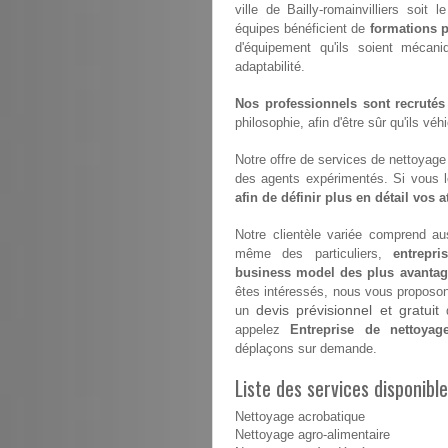
ville de Bailly-romainvilliers soit 
équipes bénéficient de
formations p
d'équipement qu'ils soient mécan
adaptabilité.
Nos professionnels sont recrutés
philosophie, afin d'être sûr qu'ils vé
Notre offre de services de nettoyage e
des agents expérimentés. Si vous 
afin de définir plus en détail vos 
Notre clientèle variée comprend aus
même des particuliers,
entrepri
business model des plus avanta
êtes intéressés, nous vous proposons 
devis prévisionnel et gratuit
un
d
appelez
Entreprise de nettoyage 
déplaçons sur demande.
Liste des services disponible
Nettoyage acrobatique
Nettoyage agro-alimentaire