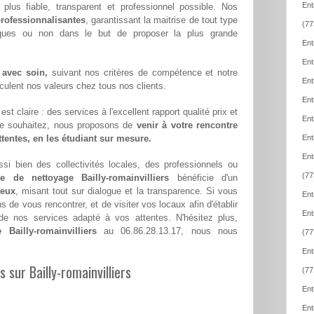
Ent
le plus fiable, transparent et professionnel possible. Nos
rofessionnalisantes
, garantissant la maitrise de tout type
(77
iques ou non dans le but de proposer la plus grande
Ent
Ent
 avec soin,
suivant nos critères de compétence et notre
Ent
hiculent nos valeurs chez tous nos clients.
Ent
st claire : des services à l'excellent rapport qualité prix et
Ent
le souhaitez, nous proposons de
venir à votre rencontre
attentes, en les étudiant sur mesure.
Ent
Ent
si bien des collectivités locales, des professionnels ou
(77
se de nettoyage Bailly-romainvilliers
bénéficie d'un
geux
, misant tout sur dialogue et la transparence. Si vous
Ent
de vous rencontrer, et de visiter vos locaux afin d'établir
Ent
e nos services adapté à vos attentes. N'hésitez plus,
Bailly-romainvilliers
au 06.86.28.13.17, nous nous
(77
Ent
s sur Bailly-romainvilliers
(77
Ent
Ent