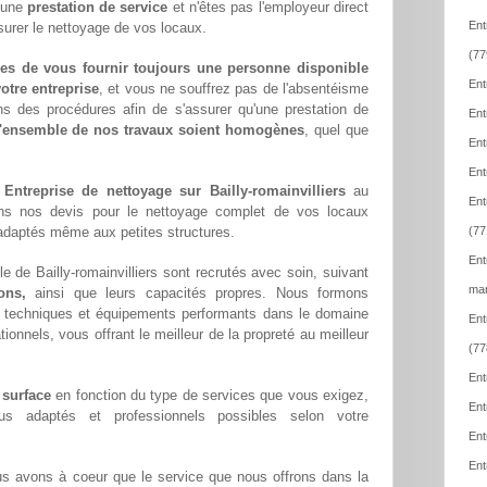
z une
prestation de service
et n'êtes pas l'employeur direct
Ent
ssurer le nettoyage de vos locaux.
(77
es de vous fournir toujours une personne disponible
Ent
otre entreprise
, et vous ne souffrez pas de l'absentéisme
ns des procédures afin de s'assurer qu'une prestation de
Ent
l'ensemble de nos travaux soient homogènes
, quel que
Ent
Ent
e
Entreprise de nettoyage sur Bailly-romainvilliers
au
Ent
ons nos devis pour le nettoyage complet de vos locaux
x adaptés même aux petites structures.
(77
Ent
e de Bailly-romainvilliers sont recrutés avec soin, suivant
mar
ons,
ainsi que leurs capacités propres. Nous formons
techniques et équipements performants dans le domaine
Ent
tionnels, vous offrant le meilleur de la propreté au meilleur
(77
Ent
 surface
en fonction du type de services que vous exigez,
Ent
lus adaptés et professionnels possibles selon votre
Ent
Ent
us avons à coeur que le service que nous offrons dans la