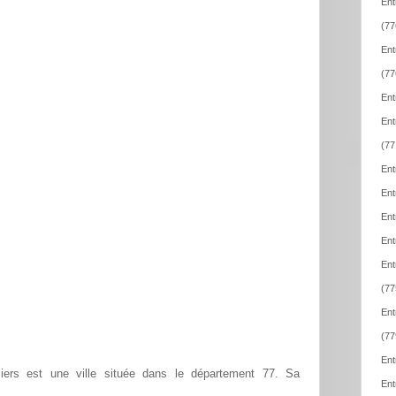
Ent
(77
Ent
(77
Ent
Ent
(77
Ent
Ent
Ent
Ent
Ent
(77
Ent
(77
Ent
lliers est une ville située dans le département 77. Sa
Ent