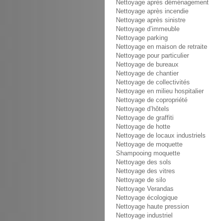
Nettoyage après déménagement
Nettoyage après incendie
Nettoyage après sinistre
Nettoyage d’immeuble
Nettoyage parking
Nettoyage en maison de retraite
Nettoyage pour particulier
Nettoyage de bureaux
Nettoyage de chantier
Nettoyage de collectivités
Nettoyage en milieu hospitalier
Nettoyage de copropriété
Nettoyage d’hôtels
Nettoyage de graffiti
Nettoyage de hotte
Nettoyage de locaux industriels
Nettoyage de moquette
Shampooing moquette
Nettoyage des sols
Nettoyage des vitres
Nettoyage de silo
Nettoyage Verandas
Nettoyage écologique
Nettoyage haute pression
Nettoyage industriel