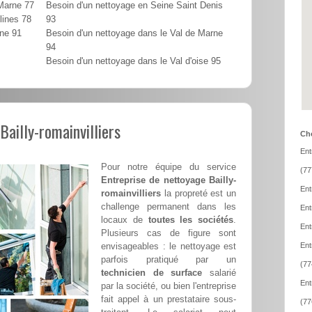
 Marne 77
Besoin d'un nettoyage en Seine Saint Denis
lines 78
93
nne 91
Besoin d'un nettoyage dans le Val de Marne
94
Besoin d'un nettoyage dans le Val d'oise 95
Bailly-romainvilliers
Cho
Ent
Pour notre équipe du service
(77
Entreprise de nettoyage Bailly-
Ent
romainvilliers
la propreté est un
challenge permanent dans les
Ent
locaux de
toutes les sociétés
.
Ent
Plusieurs cas de figure sont
envisageables : le nettoyage est
Ent
parfois pratiqué par un
(77
technicien de surface
salarié
Ent
par la société, ou bien l'entreprise
fait appel à un prestataire sous-
(77