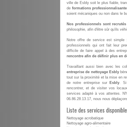
ville de Esbly soit le plus fiable, t
de
formations professionnalisante
soient mécaniques ou non dans le but
Nos professionnels sont recrutés
philosophie, afin d'être sûr qu'ils vé
Notre offre de service est simple
professionnels qui ont fait leur pr
difficile de faire appel à des entr
rencontre afin de définir plus en dé
Travaillant aussi bien avec les coll
entreprise de nettoyage Esbly
béné
tout sur la proximité et la mise en 
de notre entreprise sur
Esbly
. S
rencontrer, et de visiter vos locau
services adapté à vos attentes. N'
06.86.28.13.17, nous nous déplaçon
Liste des services disponible
Nettoyage acrobatique
Nettoyage agro-alimentaire