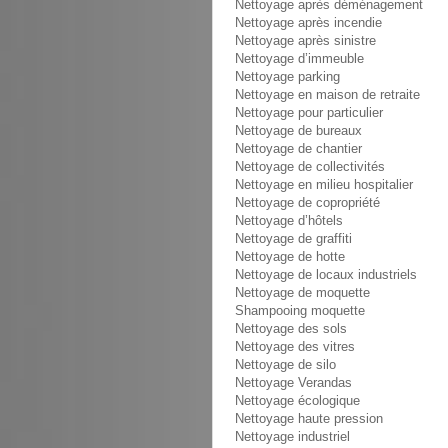
Nettoyage après déménagement
Nettoyage après incendie
Nettoyage après sinistre
Nettoyage d’immeuble
Nettoyage parking
Nettoyage en maison de retraite
Nettoyage pour particulier
Nettoyage de bureaux
Nettoyage de chantier
Nettoyage de collectivités
Nettoyage en milieu hospitalier
Nettoyage de copropriété
Nettoyage d’hôtels
Nettoyage de graffiti
Nettoyage de hotte
Nettoyage de locaux industriels
Nettoyage de moquette
Shampooing moquette
Nettoyage des sols
Nettoyage des vitres
Nettoyage de silo
Nettoyage Verandas
Nettoyage écologique
Nettoyage haute pression
Nettoyage industriel