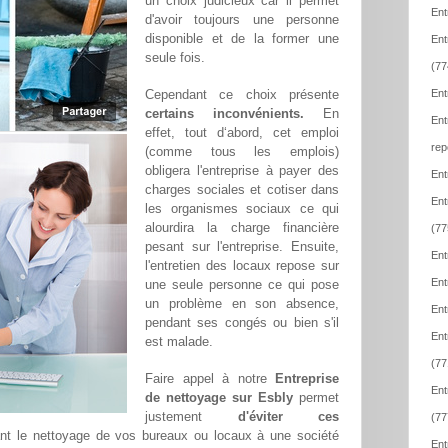
un choix judicieux car il permet
Ent
d'avoir toujours une personne
disponible et de la former une
Ent
seule fois.
(77
Cependant ce choix présente
Ent
certains inconvénients.
En
Ent
effet, tout d‘abord, cet emploi
rep
(comme tous les emplois)
obligera l'entreprise à payer des
Ent
charges sociales et cotiser dans
Ent
les organismes sociaux ce qui
alourdira la charge financière
(77
pesant sur l'entreprise. Ensuite,
Ent
l'entretien des locaux repose sur
Ent
une seule personne ce qui pose
un problème en son absence,
Ent
pendant ses congés ou bien s'il
Ent
est malade.
(77
Faire appel à notre
Entreprise
Ent
de nettoyage sur Esbly
permet
justement
d'éviter ces
(77
ant le nettoyage de vos bureaux ou locaux à une société
Ent