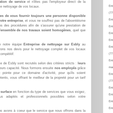
ation de service
et n'êtes pas l'employeur direct de la
Ent
 le nettoyage de vos locaux.
(77
es de vous fournir toujours une personne disponible
Ent
otre entreprise
, et vous ne souffrez pas de l'absentéisme
ns des procédures afin de s'assurer qu'une prestation de
Ent
l'ensemble de nos travaux soient homogènes
, quel que
Ent
Ent
e notre équipe
Entreprise de nettoyage sur Esbly
au
Ent
rons nos devis pour le nettoyage complet de vos locaux
compétitif.
(77
Ent
e de Esbly sont recrutés selon des critères stricts :
leurs
mar
leurs capacité. Nous formons ensuite
nos employés
grâce
pointe pour ce domaine d'activité, pour qu'ils soient
Ent
ents, vous offrant le meilleur de la propreté pour un tarif
(77
Ent
 surface
en fonction du type de services que vous exigez,
Ent
lus adaptés et professionnels possibles selon votre
Ent
Ent
us avons à coeur que le service que nous offrons dans la