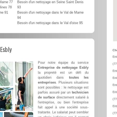
 Marne 77
Besoin d'un nettoyage en Seine Saint Denis
lines 78
93
nne 91
Besoin d'un nettoyage dans le Val de Marne
94
Besoin d'un nettoyage dans le Val d'oise 95
 Esbly
Cho
Ent
Pour notre équipe du service
(77
Entreprise de nettoyage Esbly
Ent
la propreté est un défi du
quotidien dans
toutes les
Ent
entreprises
. Plusieurs situations
Ent
sont possibles : le nettoyage est
parfois assuré par un
technicien
Ent
de surface
directement salarié à
(77
l'entreprise, ou bien l'entreprise
Ent
fait appel à une société sous-
traitante. Le salariat peut sembler
(77