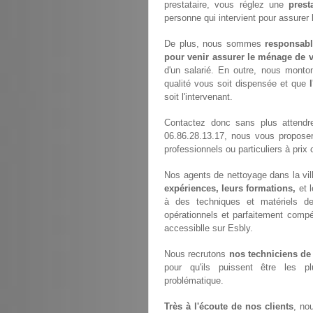
prestataire, vous réglez une
prest
personne qui intervient pour assurer
De plus, nous sommes
responsabl
pour venir assurer le ménage de v
d'un salarié. En outre, nous monto
qualité vous soit dispensée et que
soit l'intervenant.
Contactez donc sans plus attendr
06.86.28.13.17, nous vous propose
professionnels ou particuliers à prix 
Nos agents de nettoyage dans la vill
expériences, leurs formations,
et 
à des techniques et matériels de 
opérationnels et parfaitement compét
accessiblle sur Esbly.
Nous recrutons
nos techniciens de
pour qu'ils puissent être les p
problématique.
Très à l'écoute de nos clients
, no