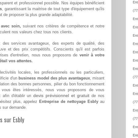
Ent
ransparent et professionnel possible. Nos équipes bénéficient
s
, garantissant la maitrise de tout type d'équipement qu'ils
(77
 de proposer la plus grande adaptabilité.
Ent
 avec soin,
suivant nos critères de compétence et notre
Ent
hiculent nos valeurs chez tous nos clients.
Ent
 : des services avantageux, des experts de qualité, des
Ent
euve et des prix compétitifs. Conscients qu'il est parfois
Ent
eprises d'entretien, nous nous proposons de
venir à votre
tail vos attentes.
Ent
Ent
ectivités locales, les professionnels ou les particuliers,
(77
ficie d'un
business model des plus avantageux
, misant
relation des bonnes personnes, pilier du bon fonctionnement
Ent
i vous êtes intéressés, nous vous proposons de vous
Ent
devis prévisionnel et gratuit
x afin d'établir un
de nos
hésitez plus, appelez
Entreprise de nettoyage Esbly
au
(77
s sur demande.
Ent
s sur Esbly
(77
Ent
Ent