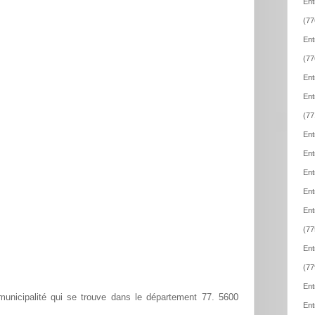
Ent
(77
Ent
(77
Ent
Ent
(77
Ent
Ent
Ent
Ent
Ent
(77
Ent
(77
Ent
unicipalité qui se trouve dans le département 77. 5600
Ent