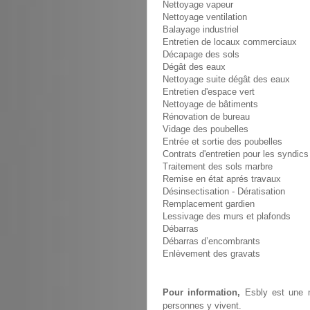
Nettoyage vapeur
Nettoyage ventilation
Balayage industriel
Entretien de locaux commerciaux
Décapage des sols
Dégât des eaux
Nettoyage suite dégât des eaux
Entretien d'espace vert
Nettoyage de bâtiments
Rénovation de bureau
Vidage des poubelles
Entrée et sortie des poubelles
Contrats d'entretien pour les syndics
Traitement des sols marbre
Remise en état aprés travaux
Désinsectisation - Dératisation
Remplacement gardien
Lessivage des murs et plafonds
Débarras
Débarras d’encombrants
Enlèvement des gravats
Pour information,
Esbly est une m
personnes y vivent.