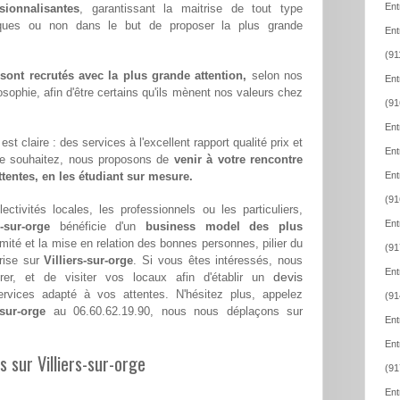
Ent
sionnalisantes
, garantissant la maitrise de tout type
iques ou non dans le but de proposer la plus grande
Ent
(91
ont recrutés avec la plus grande attention,
selon nos
Ent
sophie, afin d'être certains qu'ils mènent nos valeurs chez
(91
Ent
st claire : des services à l'excellent rapport qualité prix et
Ent
le souhaitez, nous proposons de
venir à votre rencontre
attentes, en les étudiant sur mesure.
Ent
(91
ectivités locales, les professionnels ou les particuliers,
Ent
-sur-orge
bénéficie d'un
business model des plus
imité et la mise en relation des bonnes personnes, pilier du
(91
rise sur
Villiers-sur-orge
. Si vous êtes intéressés, nous
Ent
devis
er, et de visiter vos locaux afin d'établir un
vices adapté à vos attentes. N'hésitez plus, appelez
(91
sur-orge
au 06.60.62.19.90, nous nous déplaçons sur
Ent
Ent
s sur Villiers-sur-orge
(91
Ent