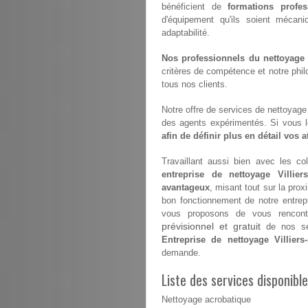
bénéficient de
formations profes
d'équipement qu'ils soient mécan
adaptabilité.
Nos professionnels du nettoyage s
critères de compétence et notre philo
tous nos clients.
Notre offre de services de nettoyage e
des agents expérimentés. Si vous 
afin de définir plus en détail vos 
Travaillant aussi bien avec les coll
entreprise de nettoyage Villiers
avantageux
, misant tout sur la prox
bon fonctionnement de notre entrep
vous proposons de vous rencontr
prévisionnel et gratuit
de nos ser
Entreprise de nettoyage Villiers-
demande.
Liste des services disponible
Nettoyage acrobatique