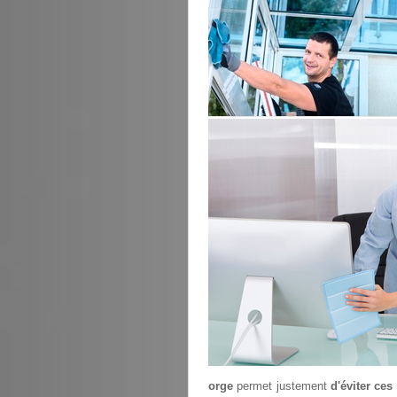
orge
permet justement
d'éviter ce