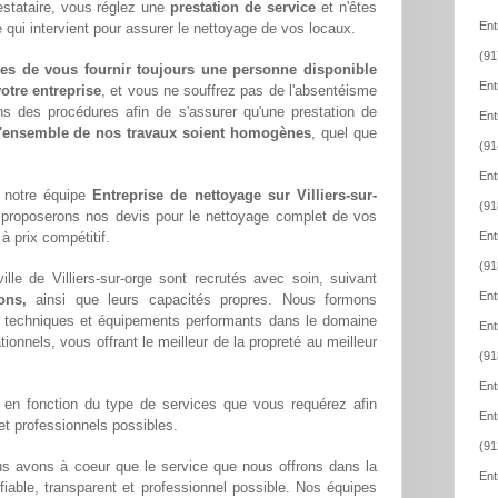
estataire, vous réglez une
prestation de service
et n'êtes
Ent
 qui intervient pour assurer le nettoyage de vos locaux.
(91
es de vous fournir toujours une personne disponible
Ent
otre entreprise
, et vous ne souffrez pas de l'absentéisme
ns des procédures afin de s'assurer qu'une prestation de
Ent
l'ensemble de nos travaux soient homogènes
, quel que
(91
Ent
 notre équipe
Entreprise de nettoyage sur Villiers-sur-
(91
proposerons nos devis pour le nettoyage complet de vos
à prix compétitif.
Ent
(91
le de Villiers-sur-orge sont recrutés avec soin, suivant
Ent
ons,
ainsi que leurs capacités propres. Nous formons
techniques et équipements performants dans le domaine
Ent
tionnels, vous offrant le meilleur de la propreté au meilleur
(91
Ent
en fonction du type de services que vous requérez afin
Ent
 et professionnels possibles.
(91
us avons à coeur que le service que nous offrons dans la
Ent
us fiable, transparent et professionnel possible. Nos équipes