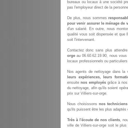
bureaux ou locaux à une société pr
pas l'employeur direct de la personne
De plus, nous sommes
responsabl
pour venir assurer le ménage de v
d'un salarié. En outre, nous monto
qualité vous soit dispensée et que
soit l'intervenant.
Contactez donc sans plus attendre
orge
au 06.60.62.19.90, nous vous 
locaux professionnels ou particuliers 
Nos agents de nettoyage dans la vil
leurs expériences, leurs formati
ensuite
nos employés
grâce à nos 
du nettoyage, afin qu'ils soient opéra
prix sur Villiers-sur-orge.
Nous choisissons
nos techniciens
qu'ils puissent être les plus adaptés
Très à l'écoute de nos clients
, no
ville de Villiers-sur-orge soit le pl