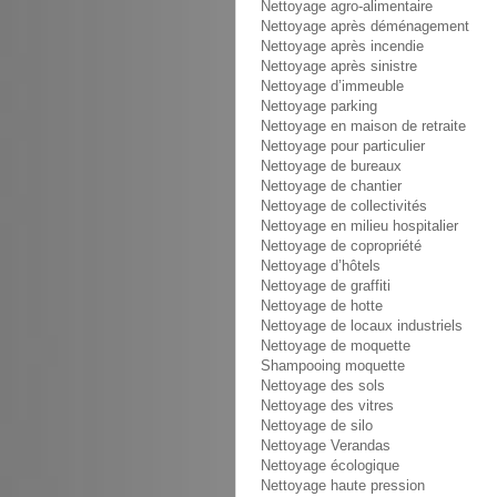
Nettoyage agro-alimentaire
Nettoyage après déménagement
Nettoyage après incendie
Nettoyage après sinistre
Nettoyage d’immeuble
Nettoyage parking
Nettoyage en maison de retraite
Nettoyage pour particulier
Nettoyage de bureaux
Nettoyage de chantier
Nettoyage de collectivités
Nettoyage en milieu hospitalier
Nettoyage de copropriété
Nettoyage d’hôtels
Nettoyage de graffiti
Nettoyage de hotte
Nettoyage de locaux industriels
Nettoyage de moquette
Shampooing moquette
Nettoyage des sols
Nettoyage des vitres
Nettoyage de silo
Nettoyage Verandas
Nettoyage écologique
Nettoyage haute pression