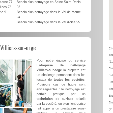
 Marne 77
Besoin d'un nettoyage en Seine Saint Denis
lines 78
93
nne 91
Besoin d'un nettoyage dans le Val de Marne
94
Besoin d'un nettoyage dans le Val d'oise 95
Villiers-sur-orge
Cho
Ent
Pour notre équipe du service
(91
Entreprise de nettoyage
Ent
Villiers-sur-orge
la propreté est
un challenge permanent dans les
Ent
locaux de
toutes les sociétés
.
Ent
Plusieurs cas de figure sont
envisageables : le nettoyage est
Ent
parfois pratiqué par un
Ent
technicien de surface
salarié
Ent
par la société, ou bien l'entreprise
fait appel à un prestataire sous-
(91