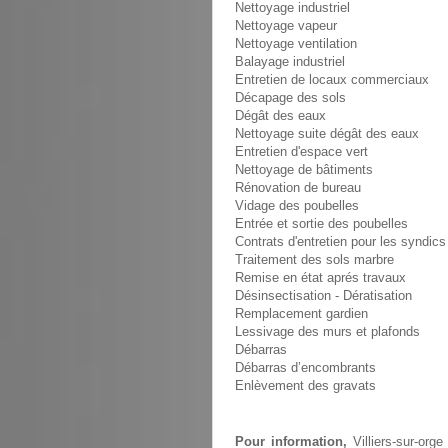
Nettoyage industriel
Nettoyage vapeur
Nettoyage ventilation
Balayage industriel
Entretien de locaux commerciaux
Décapage des sols
Dégât des eaux
Nettoyage suite dégât des eaux
Entretien d'espace vert
Nettoyage de bâtiments
Rénovation de bureau
Vidage des poubelles
Entrée et sortie des poubelles
Contrats d'entretien pour les syndics
Traitement des sols marbre
Remise en état aprés travaux
Désinsectisation - Dératisation
Remplacement gardien
Lessivage des murs et plafonds
Débarras
Débarras d’encombrants
Enlèvement des gravats
Pour information,
Villiers-sur-org