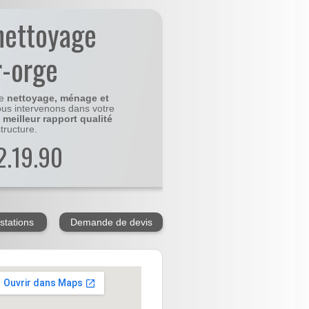
nettoyage
r-orge
le
nettoyage, ménage et
us intervenons dans votre
e
meilleur rapport qualité
tructure.
2.19.90
stations
Demande de devis