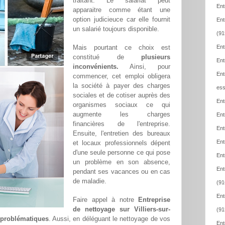
traitant. Le salariat peut
Ent
apparaitre comme étant une
option judicieuce car elle fournit
Ent
un salarié toujours disponible.
(91
Mais pourtant ce choix est
Ent
constitué de
plusieurs
Ent
inconvénients.
Ainsi, pour
Ent
commencer, cet emploi obligera
la société à payer des charges
ess
sociales et de cotiser auprès des
Ent
organismes sociaux ce qui
augmente les charges
Ent
financières de l'entreprise.
Ent
Ensuite, l'entretien des bureaux
Ent
et locaux professionnels dépent
d'une seule personne ce qui pose
Ent
un problème en son absence,
Ent
pendant ses vacances ou en cas
de maladie.
(91
Ent
Faire appel à notre
Entreprise
de nettoyage sur Villiers-sur-
(91
s problématiques
. Aussi, en déléguant le nettoyage de vos
Ent