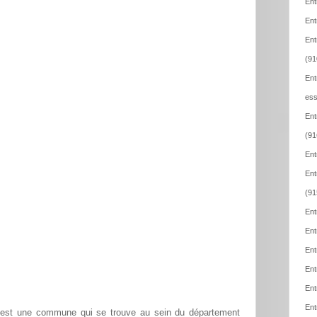
Ent
Ent
Ent
(91
Ent
ess
Ent
(91
Ent
Ent
(91
Ent
Ent
Ent
Ent
Ent
Ent
e est une commune qui se trouve au sein du département