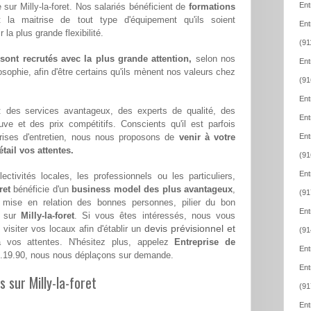
Ent
 sur Milly-la-foret. Nos salariés bénéficient de
formations
t la maitrise de tout type d'équipement qu'ils soient
Ent
la plus grande flexibilité.
(91
ont recrutés avec la plus grande attention,
selon nos
Ent
sophie, afin d'être certains qu'ils mènent nos valeurs chez
(91
Ent
 : des services avantageux, des experts de qualité, des
Ent
euve et des prix compétitifs. Conscients qu'il est parfois
eprises d'entretien, nous nous proposons de
venir à votre
Ent
tail vos attentes.
(91
Ent
ectivités locales, les professionnels ou les particuliers,
ret
bénéficie d'un
business model des plus avantageux
,
(91
a mise en relation des bonnes personnes, pilier du bon
Ent
e sur
Milly-la-foret
. Si vous êtes intéressés, nous vous
devis prévisionnel et
visiter vos locaux afin d'établir un
(91
vos attentes. N'hésitez plus, appelez
Entreprise de
Ent
.19.90, nous nous déplaçons sur demande.
Ent
s sur Milly-la-foret
(91
Ent