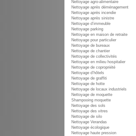
Nettoyage agro-alimentaire
Nettoyage après déménagement
Nettoyage après incendie
Nettoyage après sinistre
Nettoyage d’immeuble
Nettoyage parking
Nettoyage en maison de retraite
Nettoyage pour particulier
Nettoyage de bureaux
Nettoyage de chantier
Nettoyage de collectivités
Nettoyage en milieu hospitalier
Nettoyage de copropriété
Nettoyage d’hôtels
Nettoyage de graffiti
Nettoyage de hotte
Nettoyage de locaux industriels
Nettoyage de moquette
Shampooing moquette
Nettoyage des sols
Nettoyage des vitres
Nettoyage de silo
Nettoyage Verandas
Nettoyage écologique
Nettoyage haute pression