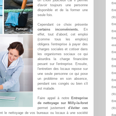
un choix judicieux car il permet
Ent
d'avoir toujours une personne
disponible et de la former une
Ent
seule fois.
(91
Cependant ce choix présente
Ent
certains inconvénients.
En
Ent
effet, tout d‘abord, cet emploi
Ent
(comme tous les emplois)
obligera l'entreprise à payer des
ess
charges sociales et cotiser dans
Ent
les organismes sociaux ce qui
alourdira la charge financière
Ent
pesant sur l'entreprise. Ensuite,
Ent
l'entretien des locaux repose sur
Ent
une seule personne ce qui pose
un problème en son absence,
Ent
pendant ses congés ou bien s'il
Ent
est malade.
(91
Faire appel à notre
Entreprise
Ent
de nettoyage sur Milly-la-foret
permet justement
d'éviter ces
(91
ant le nettoyage de vos bureaux ou locaux à une société
Ent