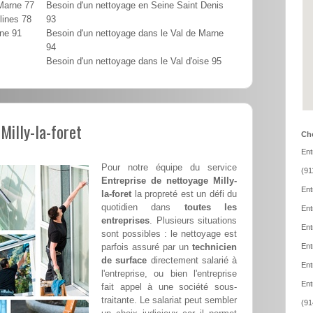
 Marne 77
Besoin d'un nettoyage en Seine Saint Denis
lines 78
93
nne 91
Besoin d'un nettoyage dans le Val de Marne
94
Besoin d'un nettoyage dans le Val d'oise 95
Milly-la-foret
Cho
Ent
Pour notre équipe du service
(91
Entreprise de nettoyage Milly-
Ent
la-foret
la propreté est un défi du
quotidien dans
toutes les
Ent
entreprises
. Plusieurs situations
Ent
sont possibles : le nettoyage est
parfois assuré par un
technicien
Ent
de surface
directement salarié à
Ent
l'entreprise, ou bien l'entreprise
Ent
fait appel à une société sous-
traitante. Le salariat peut sembler
(91