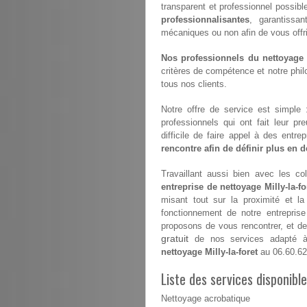
transparent et professionnel possible
professionnalisantes
, garantissan
mécaniques ou non afin de vous offrir 
Nos professionnels du nettoyage s
critères de compétence et notre philo
tous nos clients.
Notre offre de service est simple
professionnels qui ont fait leur pr
difficile de faire appel à des entr
rencontre afin de définir plus en dé
Travaillant aussi bien avec les coll
entreprise de nettoyage Milly-la-fo
misant tout sur la proximité et l
fonctionnement de notre entrepris
proposons de vous rencontrer, et de 
gratuit
de nos services adapté à 
nettoyage Milly-la-foret
au 06.60.62
Liste des services disponible
Nettoyage acrobatique