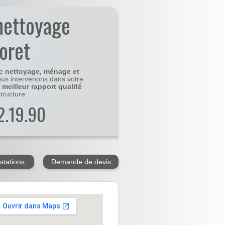
nettoyage
foret
le
nettoyage, ménage et
us intervenons dans votre
e
meilleur rapport qualité
tructure.
2.19.90
stations
Demande de devis