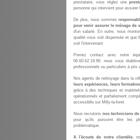
prestataire, vous réglez une
prest
personne qui intervient pour assurer
De plus, nous sommes
responsabl
pour venir assurer le ménage de v
d'un salarié. En outre, nous monto
qualité vous soit dispensée et que
soit l'intervenant.
Prenez contact avec notre éq
06.60.62.19.90, nous vous établir
professionnels ou particuliers à pri
Nos agents de nettoyage dans la ville
leurs expériences, leurs formation
grâce à des techniques et matériels
opérationnels et parfaitement compét
accessiblle sur Milly-la-foret.
Nous recrutons
nos techniciens de
pour qu'ils puissent être les p
problématique.
A l'écoute de notre clientèle
, n