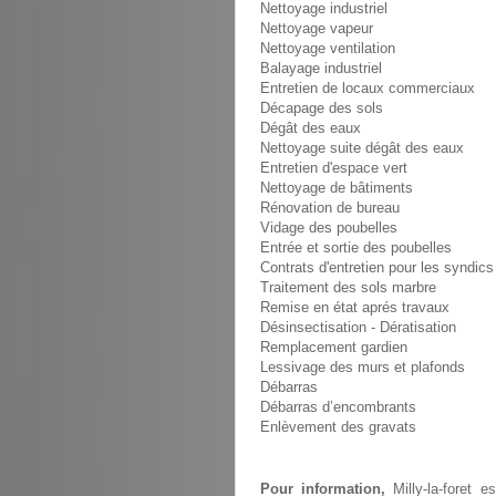
Nettoyage industriel
Nettoyage vapeur
Nettoyage ventilation
Balayage industriel
Entretien de locaux commerciaux
Décapage des sols
Dégât des eaux
Nettoyage suite dégât des eaux
Entretien d'espace vert
Nettoyage de bâtiments
Rénovation de bureau
Vidage des poubelles
Entrée et sortie des poubelles
Contrats d'entretien pour les syndics
Traitement des sols marbre
Remise en état aprés travaux
Désinsectisation - Dératisation
Remplacement gardien
Lessivage des murs et plafonds
Débarras
Débarras d’encombrants
Enlèvement des gravats
Pour information,
Milly-la-foret 