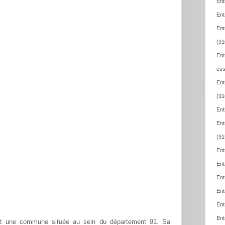
Ent
Ent
Ent
(91
Ent
ess
Ent
(91
Ent
Ent
(91
Ent
Ent
Ent
Ent
Ent
Ent
est une commune située au sein du département 91. Sa