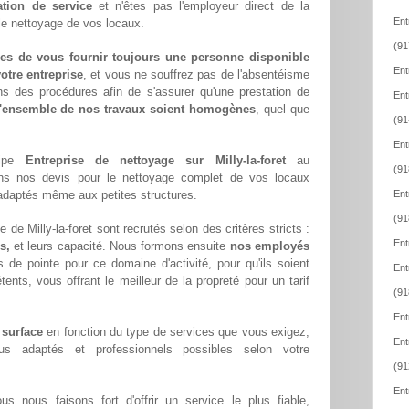
ation de service
et n'êtes pas l'employeur direct de la
Ent
 le nettoyage de vos locaux.
(91
es de vous fournir toujours une personne disponible
Ent
otre entreprise
, et vous ne souffrez pas de l'absentéisme
ns des procédures afin de s'assurer qu'une prestation de
Ent
l'ensemble de nos travaux soient homogènes
, quel que
(91
Ent
uipe
Entreprise de nettoyage sur Milly-la-foret
au
(91
ons nos devis pour le nettoyage complet de vos locaux
x adaptés même aux petites structures.
Ent
(91
 de Milly-la-foret sont recrutés selon des critères stricts :
Ent
s,
et leurs capacité. Nous formons ensuite
nos employés
 de pointe pour ce domaine d'activité, pour qu'ils soient
Ent
ents, vous offrant le meilleur de la propreté pour un tarif
(91
Ent
 surface
en fonction du type de services que vous exigez,
Ent
lus adaptés et professionnels possibles selon votre
(91
Ent
ous nous faisons fort d'offrir un service le plus fiable,