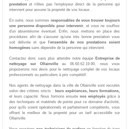
prestation
et n'êtes pas l'employeur direct de la personne qui
intervient pour assurer la propreté de vos locaux.
En outre, nous sommes
responsables de vous trouver toujours
une personne disponible pour intervenir
, et vous ne souffrez
d'un absentéisme éventuel. Enfin, nous mettons en place des
procédures afin de s'assurer qu'une très bonne prestation vous
soit délivrée et que
l'ensemble de nos prestations soient
homogènes
sans dépendre de la personne qui intervient.
Contactez donc sans plus attendre notre équipe
Entreprise de
nettoyage sur Ollainville
au 06.60.62.19.90, nous vous
proposerons nos devis pour le nettoyage complet de vos locaux
professionnels ou particuliers à prix compétitif.
Nos agents de nettoyage dans la ville de Ollainville sont recrutés
selon des critères stricts :
leurs expériences, leurs formations,
et leurs capacité. Nous formons ensuite
nos employés
grâce à
des techniques et matériels de pointe pour ce domaine d'activité,
pour qu'ils soient opérationnels et parfaitement compétents, vous
offrant le meilleur de la propreté pour un tarif accessiblle sur
Ollainville.
Nous recrutons
nos techniciens de surface
en fonction du type