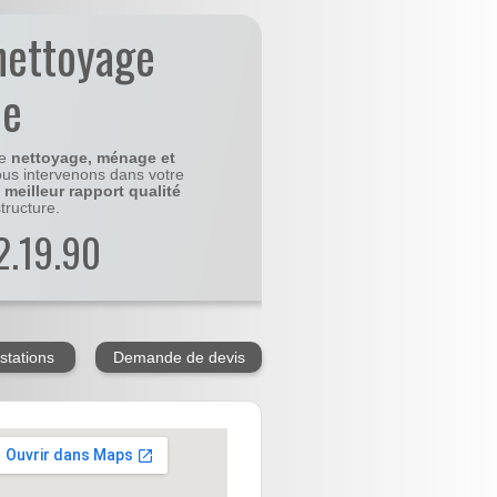
nettoyage
le
le
nettoyage, ménage et
us intervenons dans votre
e
meilleur rapport qualité
tructure.
2.19.90
stations
Demande de devis