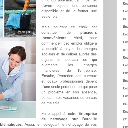
un choix judicieux car il permet
Ent
d'avoir toujours une personne
disponible et de la former une
Ent
seule fois.
(91
Mais pourtant ce choix est
Ent
constitué de
plusieurs
Ent
inconvénients.
Ainsi, pour
Ent
commencer, cet emploi obligera
la société à payer des charges
ess
sociales et de cotiser auprès des
Ent
organismes sociaux ce qui
augmente les charges
Ent
financières de l'entreprise.
Ent
Ensuite, l'entretien des bureaux
Ent
et locaux professionnels dépent
d'une seule personne ce qui pose
Ent
un problème en son absence,
Ent
pendant ses vacances ou en cas
de maladie.
(91
Ent
Faire appel à notre
Entreprise
de nettoyage sur Bouville
(91
oblématiques
. Aussi, en déléguant le nettoyage de vos
Ent