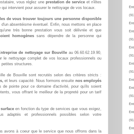
estataire, vous réglez une
prestation de service
et n'êtes
Ent
 qui intervient pour assurer le nettoyage de vos locaux.
(91
les de vous trouver toujours une personne disponible
Ent
z d'un absentéisme éventuel. Enfin, nous mettons en place
qu'une très bonne prestation vous soit délivrée et que
Ent
 soient homogènes
sans dépendre de la personne qui
(91
Ent
ntreprise de nettoyage sur Bouville
au 06.60.62.19.90,
(91
ur le nettoyage complet de vos locaux professionnels ou
 petites structures.
Ent
(91
le de Bouville sont recrutés selon des critères stricts :
Ent
s,
et leurs capacité. Nous formons ensuite
nos employés
 de pointe pour ce domaine d'activité, pour qu'ils soient
Ent
ents, vous offrant le meilleur de la propreté pour un tarif
(91
Ent
 surface
en fonction du type de services que vous exigez,
Ent
lus adaptés et professionnels possibles selon votre
(91
Ent
us avons à coeur que le service que nous offrons dans la