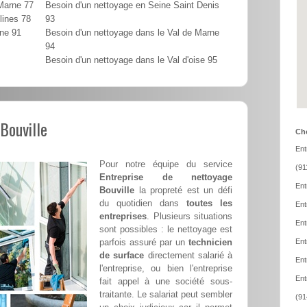
 Marne 77
Besoin d'un nettoyage en Seine Saint Denis
lines 78
93
nne 91
Besoin d'un nettoyage dans le Val de Marne
94
Besoin d'un nettoyage dans le Val d'oise 95
Bouville
Cho
Ent
Pour notre équipe du service
(91
Entreprise de nettoyage
Ent
Bouville
la propreté est un défi
du quotidien dans
toutes les
Ent
entreprises
. Plusieurs situations
Ent
sont possibles : le nettoyage est
parfois assuré par un
technicien
Ent
de surface
directement salarié à
Ent
l'entreprise, ou bien l'entreprise
Ent
fait appel à une société sous-
traitante. Le salariat peut sembler
(91