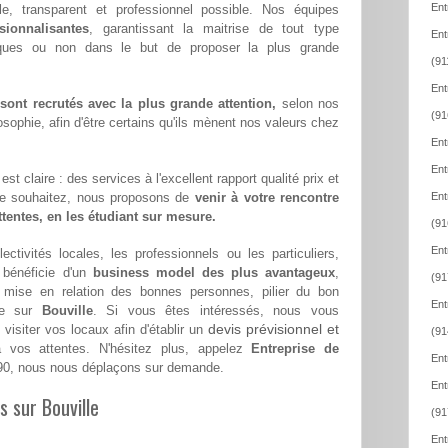
Ent
ble, transparent et professionnel possible. Nos équipes
sionnalisantes
, garantissant la maitrise de tout type
Ent
iques ou non dans le but de proposer la plus grande
(91
Ent
ont recrutés avec la plus grande attention,
selon nos
(91
sophie, afin d'être certains qu'ils mènent nos valeurs chez
Ent
Ent
st claire : des services à l'excellent rapport qualité prix et
le souhaitez, nous proposons de
venir à votre rencontre
Ent
attentes, en les étudiant sur mesure.
(91
Ent
ectivités locales, les professionnels ou les particuliers,
bénéficie d'un
business model des plus avantageux
,
(91
a mise en relation des bonnes personnes, pilier du bon
Ent
ise sur
Bouville
. Si vous êtes intéressés, nous vous
devis prévisionnel et
visiter vos locaux afin d'établir un
(91
vos attentes. N'hésitez plus, appelez
Entreprise de
Ent
90, nous nous déplaçons sur demande.
Ent
s sur Bouville
(91
Ent