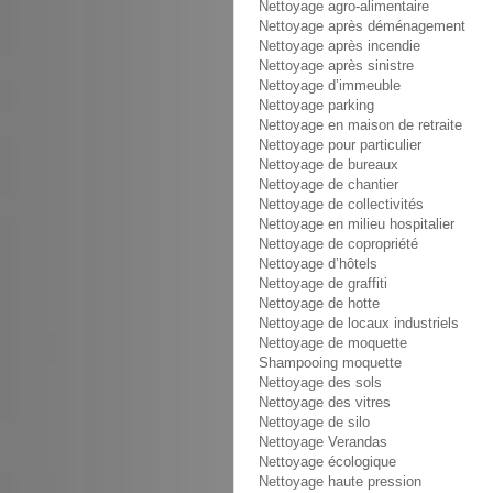
Nettoyage agro-alimentaire
Nettoyage après déménagement
Nettoyage après incendie
Nettoyage après sinistre
Nettoyage d’immeuble
Nettoyage parking
Nettoyage en maison de retraite
Nettoyage pour particulier
Nettoyage de bureaux
Nettoyage de chantier
Nettoyage de collectivités
Nettoyage en milieu hospitalier
Nettoyage de copropriété
Nettoyage d’hôtels
Nettoyage de graffiti
Nettoyage de hotte
Nettoyage de locaux industriels
Nettoyage de moquette
Shampooing moquette
Nettoyage des sols
Nettoyage des vitres
Nettoyage de silo
Nettoyage Verandas
Nettoyage écologique
Nettoyage haute pression