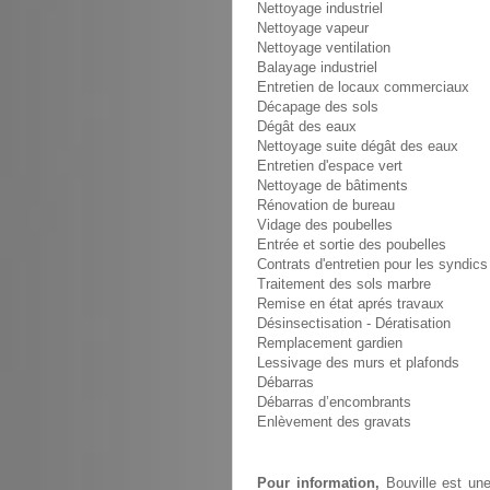
Nettoyage industriel
Nettoyage vapeur
Nettoyage ventilation
Balayage industriel
Entretien de locaux commerciaux
Décapage des sols
Dégât des eaux
Nettoyage suite dégât des eaux
Entretien d'espace vert
Nettoyage de bâtiments
Rénovation de bureau
Vidage des poubelles
Entrée et sortie des poubelles
Contrats d'entretien pour les syndics
Traitement des sols marbre
Remise en état aprés travaux
Désinsectisation - Dératisation
Remplacement gardien
Lessivage des murs et plafonds
Débarras
Débarras d’encombrants
Enlèvement des gravats
Pour information,
Bouville est une