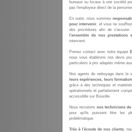
bureaux ou locaux à une société pr
pas l'employeur direct de la personne
En outre, nous sommes
responsab
pour intervenir
, et vous ne souffre
des procédures afin de s'assurer 
l'ensemble de nos prestations
intervient.
Prenez contact avec notre équipe
E
nous vous établirons nos devis po
particuliers à prix adaptés même aux
Nos agents de nettoyage dans la vil
leurs expériences, leurs formation
grâce à des techniques et matériels
opérationnels et parfaitement compét
accessiblle sur Bouville.
Nous recrutons
nos techniciens de
pour qu'ils puissent être les p
problématique.
Très à l'écoute de nos clients
, no