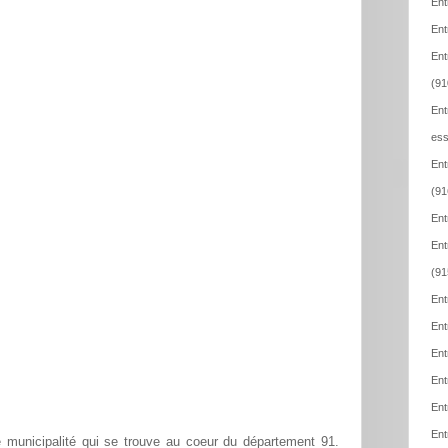
Ent
Ent
Ent
(91
Ent
ess
Ent
(91
Ent
Ent
(91
Ent
Ent
Ent
Ent
Ent
Ent
 municipalité qui se trouve au coeur du département 91.