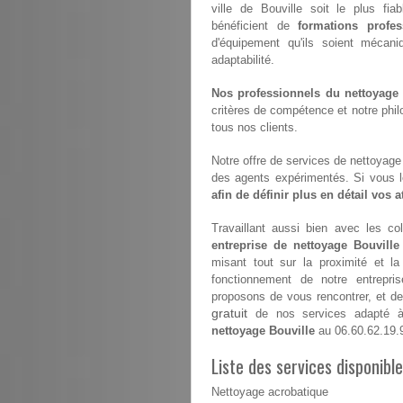
ville de Bouville soit le plus fia
bénéficient de
formations profes
d'équipement qu'ils soient mécan
adaptabilité.
Nos professionnels du nettoyage s
critères de compétence et notre philo
tous nos clients.
Notre offre de services de nettoyage e
des agents expérimentés. Si vous 
afin de définir plus en détail vos 
Travaillant aussi bien avec les coll
entreprise de nettoyage Bouville
misant tout sur la proximité et l
fonctionnement de notre entrepr
proposons de vous rencontrer, et de 
gratuit
de nos services adapté à 
nettoyage Bouville
au 06.60.62.19.
Liste des services disponible
Nettoyage acrobatique