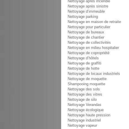
Nettoyage après incendie
Nettoyage après sinistre
Nettoyage d’immeuble
Nettoyage parking
Nettoyage en maison de retraite
Nettoyage pour particulier
Nettoyage de bureaux
Nettoyage de chantier
Nettoyage de collectivités
Nettoyage en milieu hospitalier
Nettoyage de copropriété
Nettoyage d’hôtels
Nettoyage de graffiti
Nettoyage de hotte
Nettoyage de locaux industriels
Nettoyage de moquette
Shampooing moquette
Nettoyage des sols
Nettoyage des vitres
Nettoyage de silo
Nettoyage Verandas
Nettoyage écologique
Nettoyage haute pression
Nettoyage industriel
Nettoyage vapeur