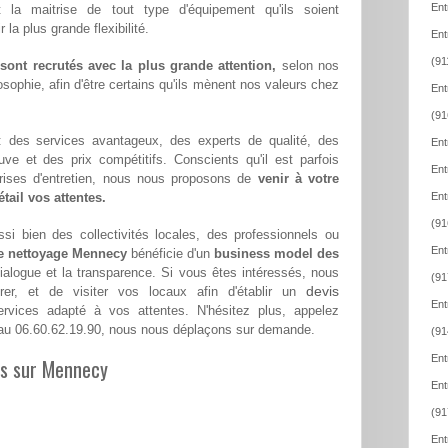
Ent
t la maitrise de tout type d'équipement qu'ils soient
la plus grande flexibilité.
Ent
(91
ont recrutés avec la plus grande attention,
selon nos
sophie, afin d'être certains qu'ils mènent nos valeurs chez
Ent
(91
 : des services avantageux, des experts de qualité, des
Ent
euve et des prix compétitifs. Conscients qu'il est parfois
Ent
eprises d'entretien, nous nous proposons de
venir à votre
tail vos attentes.
Ent
(91
si bien des collectivités locales, des professionnels ou
Ent
de nettoyage Mennecy
bénéficie d'un
business model des
dialogue et la transparence. Si vous êtes intéressés, nous
(91
devis
er, et de visiter vos locaux afin d'établir un
Ent
vices adapté à vos attentes. N'hésitez plus, appelez
u 06.60.62.19.90, nous nous déplaçons sur demande.
(91
Ent
les sur Mennecy
Ent
(91
Ent