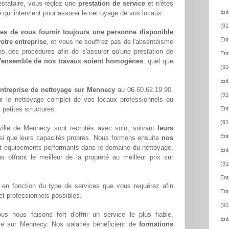
estataire, vous réglez une
prestation de service
et n'êtes
Ent
 qui intervient pour assurer le nettoyage de vos locaux.
(91
es de vous fournir toujours une personne disponible
Ent
otre entreprise
, et vous ne souffrez pas de l'absentéisme
ns des procédures afin de s'assurer qu'une prestation de
Ent
l'ensemble de nos travaux soient homogènes
, quel que
(91
Ent
ntreprise de nettoyage sur Mennecy
au 06.60.62.19.90,
(91
ur le nettoyage complet de vos locaux professionnels ou
 petites structures.
Ent
(91
ille de Mennecy sont recrutés avec soin, suivant
leurs
Ent
si que leurs capacités propres. Nous formons ensuite
nos
t équipements performants dans le domaine du nettoyage,
Ent
us offrant le meilleur de la propreté au meilleur prix sur
(91
Ent
en fonction du type de services que vous requérez afin
Ent
 et professionnels possibles.
(91
ous nous faisons fort d'offrir un service le plus fiable,
Ent
ble sur Mennecy. Nos salariés bénéficient de
formations