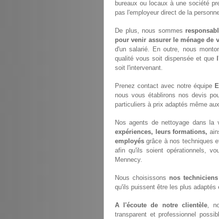
bureaux ou locaux à une société pr
pas l'employeur direct de la personne
De plus, nous sommes
responsabl
pour venir assurer le ménage de v
d'un salarié. En outre, nous monto
qualité vous soit dispensée et que
soit l'intervenant.
Prenez contact avec notre équipe
E
nous vous établirons nos devis po
particuliers à prix adaptés même aux
Nos agents de nettoyage dans la v
expériences, leurs formations,
ain
employés
grâce à nos techniques e
afin qu'ils soient opérationnels, vo
Mennecy.
Nous choisissons
nos techniciens
qu'ils puissent être les plus adaptés
A l'écoute de notre clientèle
, n
transparent et professionnel possi