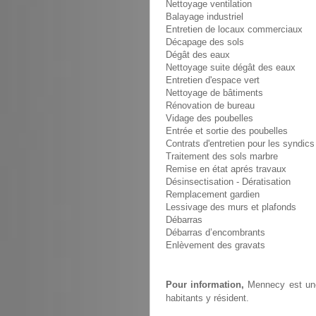
Nettoyage ventilation
Balayage industriel
Entretien de locaux commerciaux
Décapage des sols
Dégât des eaux
Nettoyage suite dégât des eaux
Entretien d'espace vert
Nettoyage de bâtiments
Rénovation de bureau
Vidage des poubelles
Entrée et sortie des poubelles
Contrats d'entretien pour les syndics
Traitement des sols marbre
Remise en état aprés travaux
Désinsectisation - Dératisation
Remplacement gardien
Lessivage des murs et plafonds
Débarras
Débarras d’encombrants
Enlèvement des gravats
Pour information,
Mennecy est une 
habitants y résident.