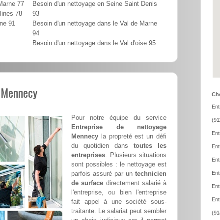
 Marne 77
Besoin d'un nettoyage en Seine Saint Denis
lines 78
93
nne 91
Besoin d'un nettoyage dans le Val de Marne
94
Besoin d'un nettoyage dans le Val d'oise 95
l Mennecy
Cho
Ent
Pour notre équipe du service
(91
Entreprise de nettoyage
Ent
Mennecy
la propreté est un défi
du quotidien dans
toutes les
Ent
entreprises
. Plusieurs situations
Ent
sont possibles : le nettoyage est
parfois assuré par un
technicien
Ent
de surface
directement salarié à
Ent
l'entreprise, ou bien l'entreprise
Ent
fait appel à une société sous-
traitante. Le salariat peut sembler
(91