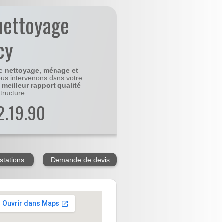
nettoyage
cy
le
nettoyage, ménage et
us intervenons dans votre
e
meilleur rapport qualité
tructure.
2.19.90
stations
Demande de devis