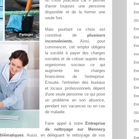
un choix judicieux car il permet
Ent
d'avoir toujours une personne
disponible et de la former une
Ent
seule fois.
(91
Mais pourtant ce choix est
Ent
constitué de
plusieurs
Ent
inconvénients.
Ainsi, pour
Ent
commencer, cet emploi obligera
la société à payer des charges
ess
sociales et de cotiser auprès des
Ent
organismes sociaux ce qui
augmente les charges
Ent
financières de l'entreprise.
Ent
Ensuite, l'entretien des bureaux
Ent
et locaux professionnels dépent
d'une seule personne ce qui pose
Ent
un problème en son absence,
Ent
pendant ses vacances ou en cas
de maladie.
(91
Ent
Faire appel à notre
Entreprise
de nettoyage sur Mennecy
(91
oblématiques
. Aussi, en déléguant le nettoyage de vos
Ent