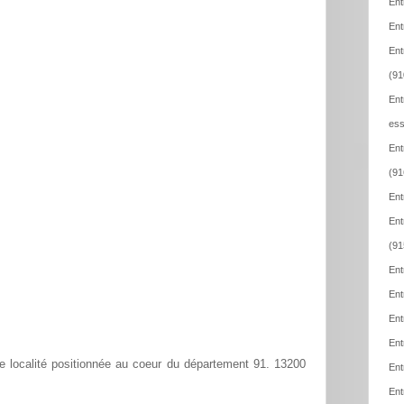
Ent
Ent
Ent
(91
Ent
ess
Ent
(91
Ent
Ent
(91
Ent
Ent
Ent
Ent
localité positionnée au coeur du département 91. 13200
Ent
Ent