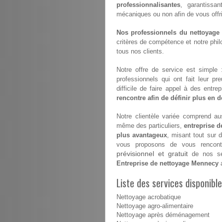
professionnalisantes
, garantissan
mécaniques ou non afin de vous offrir 
Nos professionnels du nettoyage s
critères de compétence et notre philo
tous nos clients.
Notre offre de service est simple
professionnels qui ont fait leur pr
difficile de faire appel à des entr
rencontre afin de définir plus en dé
Notre clientèle variée comprend aus
même des particuliers,
entreprise 
plus avantageux
, misant tout sur 
vous proposons de vous rencontr
prévisionnel et gratuit
de nos ser
Entreprise de nettoyage Mennecy
a
Liste des services disponib
Nettoyage acrobatique
Nettoyage agro-alimentaire
Nettoyage après déménagement