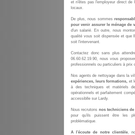
et n'êtes pas l'employeur direct de 
locaux.
De plus, nous sommes
responsabl
pour venir assurer le ménage de v
d'un salarié. En outre, nous monto
qualité vous soit dispensée et que
soit l'intervenant.
Contactez donc sans plus attendr
06.60.62.19.90, nous vous propose
professionnels ou particuliers à prix 
Nos agents de nettoyage dans la vill
expériences, leurs formations,
et 
à des techniques et matériels de 
opérationnels et parfaitement compét
accessiblle sur Lardy.
Nous recrutons
nos techniciens de
pour qu'ils puissent être les p
problématique.
A l'écoute de notre clientèle
, n