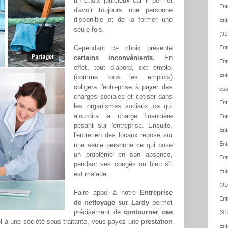
un choix judicieux car il permet
Ent
d'avoir toujours une personne
disponible et de la former une
Ent
seule fois.
(91
Cependant ce choix présente
Ent
certains inconvénients.
En
Ent
effet, tout d‘abord, cet emploi
Ent
(comme tous les emplois)
obligera l'entreprise à payer des
ess
charges sociales et cotiser dans
Ent
les organismes sociaux ce qui
alourdira la charge financière
Ent
pesant sur l'entreprise. Ensuite,
Ent
l'entretien des locaux repose sur
Ent
une seule personne ce qui pose
un problème en son absence,
Ent
pendant ses congés ou bien s'il
Ent
est malade.
(91
Faire appel à notre
Entreprise
Ent
de nettoyage sur Lardy
permet
précisément de
contourner ces
(91
pel à une société sous-traitante, vous payez une
prestation
Ent