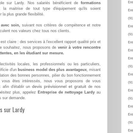
Ent
ible sur Lardy. Nos salariés bénéficient de
formations
t la maitrise de tout type d'équipement qu'ils soient
Ent
la plus grande flexibilité.
(91
 avec soin,
suivant nos critères de compétence et notre
Ent
hiculent nos valeurs chez tous nos clients.
(91
st claire : des services à l'excellent rapport qualité prix et
Ent
le souhaitez, nous proposons de
venir à votre rencontre
Ent
attentes, en les étudiant sur mesure.
Ent
ectivités locales, les professionnels ou les particuliers,
(91
ficie d'un
business model des plus avantageux
, misant
Ent
relation des bonnes personnes, pilier du bon fonctionnement
i vous êtes intéressés, nous vous proposons de vous
(91
devis prévisionnel et gratuit
x afin d'établir un
de nos
Ent
hésitez plus, appelez
Entreprise de nettoyage Lardy
au
s sur demande.
(91
Ent
es sur Lardy
Ent
(91
Ent