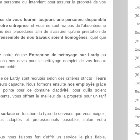
la personne qui intervient pour assurer la propreté de vos
Ent
(91
es de vous fournir toujours une personne disponible
Ent
otre entreprise
, et vous ne souffrez pas de l'absentéisme
ns des procédures afin de s'assurer qu'une prestation de
Ent
l'ensemble de nos travaux soient homogènes
, quel que
(91
Ent
e notre équipe
Entreprise de nettoyage sur Lardy
au
(91
rons nos devis pour le nettoyage complet de vos locaux
compétitif.
Ent
(91
e de Lardy sont recrutés selon des critères stricts :
leurs
Ent
leurs capacité. Nous formons ensuite
nos employés
grâce
pointe pour ce domaine d'activité, pour qu'ils soient
Ent
ents, vous offrant le meilleur de la propreté pour un tarif
(91
Ent
 surface
en fonction du type de services que vous exigez,
Ent
lus adaptés et professionnels possibles selon votre
(91
Ent
ous nous faisons fort d'offrir un service le plus fiable,