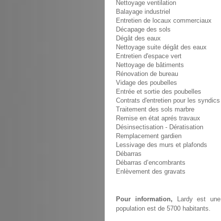
Nettoyage ventilation
Balayage industriel
Entretien de locaux commerciaux
Décapage des sols
Dégât des eaux
Nettoyage suite dégât des eaux
Entretien d'espace vert
Nettoyage de bâtiments
Rénovation de bureau
Vidage des poubelles
Entrée et sortie des poubelles
Contrats d'entretien pour les syndics
Traitement des sols marbre
Remise en état aprés travaux
Désinsectisation - Dératisation
Remplacement gardien
Lessivage des murs et plafonds
Débarras
Débarras d’encombrants
Enlèvement des gravats
Pour information,
Lardy est une 
population est de 5700 habitants.