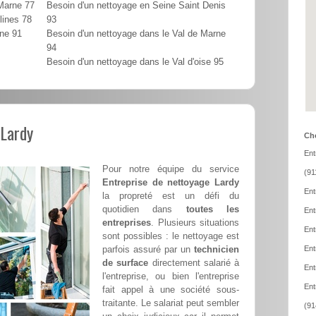
 Marne 77
Besoin d'un nettoyage en Seine Saint Denis
lines 78
93
nne 91
Besoin d'un nettoyage dans le Val de Marne
94
Besoin d'un nettoyage dans le Val d'oise 95
 Lardy
Cho
Ent
Pour notre équipe du service
(91
Entreprise de nettoyage Lardy
Ent
la propreté est un défi du
quotidien dans
toutes les
Ent
entreprises
. Plusieurs situations
Ent
sont possibles : le nettoyage est
parfois assuré par un
technicien
Ent
de surface
directement salarié à
Ent
l'entreprise, ou bien l'entreprise
Ent
fait appel à une société sous-
traitante. Le salariat peut sembler
(91