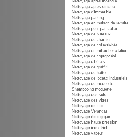
Nettoyage après incendie
Nettoyage après sinistre
Nettoyage d’immeuble
Nettoyage parking
Nettoyage en maison de retraite
Nettoyage pour particulier
Nettoyage de bureaux
Nettoyage de chantier
Nettoyage de collectivités
Nettoyage en milieu hospitalier
Nettoyage de copropriété
Nettoyage d’hôtels
Nettoyage de graffiti
Nettoyage de hotte
Nettoyage de locaux industriels
Nettoyage de moquette
Shampooing moquette
Nettoyage des sols
Nettoyage des vitres
Nettoyage de silo
Nettoyage Verandas
Nettoyage écologique
Nettoyage haute pression
Nettoyage industriel
Nettoyage vapeur