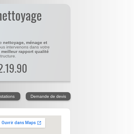
nettoyage
y
le
nettoyage, ménage et
us intervenons dans votre
e
meilleur rapport qualité
tructure.
2.19.90
stations
Demande de devis