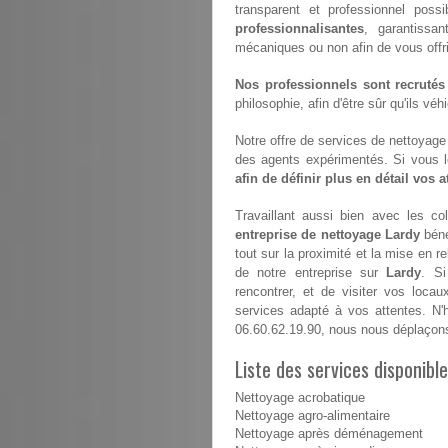
transparent et professionnel poss
professionnalisantes
, garantissan
mécaniques ou non afin de vous offrir 
Nos professionnels sont recrutés
philosophie, afin d'être sûr qu'ils vé
Notre offre de services de nettoyage e
des agents expérimentés. Si vous 
afin de définir plus en détail vos 
Travaillant aussi bien avec les coll
entreprise de nettoyage Lardy
béné
tout sur la proximité et la mise en 
de notre entreprise sur
Lardy
. S
rencontrer, et de visiter vos locau
services adapté à vos attentes. N'
06.60.62.19.90, nous nous déplaçon
Liste des services disponibl
Nettoyage acrobatique
Nettoyage agro-alimentaire
Nettoyage après déménagement