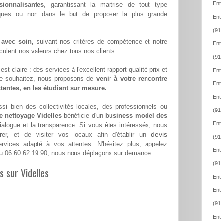
Ent
sionnalisantes
, garantissant la maitrise de tout type
iques ou non dans le but de proposer la plus grande
Ent
(91
 avec soin,
suivant nos critères de compétence et notre
Ent
hiculent nos valeurs chez tous nos clients.
(91
st claire : des services à l'excellent rapport qualité prix et
Ent
le souhaitez, nous proposons de
venir à votre rencontre
Ent
attentes, en les étudiant sur mesure.
Ent
si bien des collectivités locales, des professionnels ou
(91
e nettoyage Videlles
bénéficie d'un
business model des
Ent
dialogue et la transparence. Si vous êtes intéressés, nous
devis
er, et de visiter vos locaux afin d'établir un
(91
vices adapté à vos attentes. N'hésitez plus, appelez
Ent
u 06.60.62.19.90, nous nous déplaçons sur demande.
(91
s sur Videlles
Ent
Ent
(91
Ent