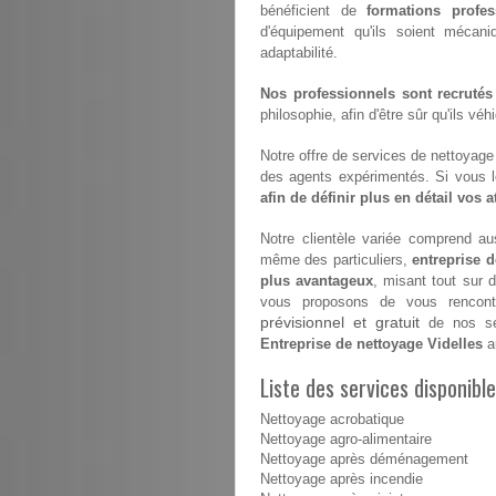
bénéficient de
formations profes
d'équipement qu'ils soient mécan
adaptabilité.
Nos professionnels sont recrutés
philosophie, afin d'être sûr qu'ils vé
Notre offre de services de nettoyage e
des agents expérimentés. Si vous 
afin de définir plus en détail vos 
Notre clientèle variée comprend aus
même des particuliers,
entreprise d
plus avantageux
, misant tout sur 
vous proposons de vous rencontr
prévisionnel et gratuit
de nos ser
Entreprise de nettoyage Videlles
a
Liste des services disponible
Nettoyage acrobatique
Nettoyage agro-alimentaire
Nettoyage après déménagement
Nettoyage après incendie