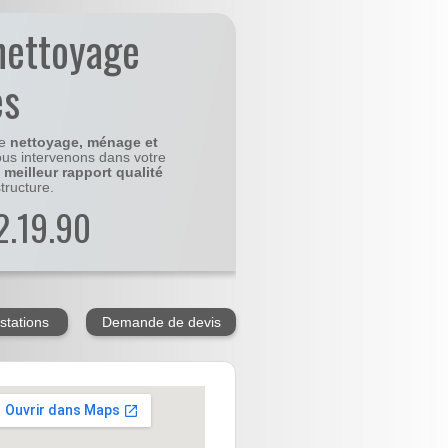
nettoyage
es
le
nettoyage, ménage et
us intervenons dans votre
e
meilleur rapport qualité
tructure.
2.19.90
stations
Demande de devis