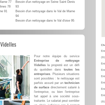
 Marne 77
Besoin d'un nettoyage en Seine Saint Denis
lines 78
93
nne 91
Besoin d'un nettoyage dans le Val de Marne
94
Besoin d'un nettoyage dans le Val d'oise 95
Videlles
Cho
Ent
Pour notre équipe du service
(91
Entreprise de nettoyage
Ent
Videlles
la propreté est un défi
du quotidien dans
toutes les
Ent
entreprises
. Plusieurs situations
Ent
sont possibles : le nettoyage est
parfois assuré par un
technicien
Ent
de surface
directement salarié à
Ent
l'entreprise, ou bien l'entreprise
Ent
fait appel à une société sous-
traitante. Le salariat peut sembler
(91