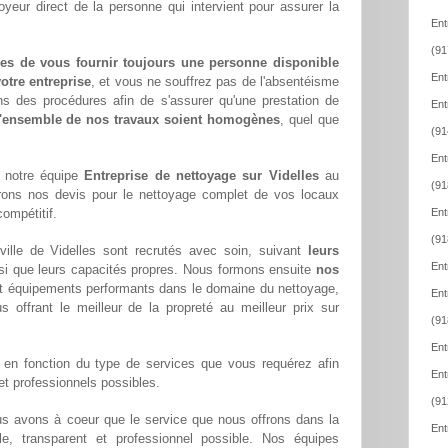
oyeur direct de la personne qui intervient pour assurer la
Ent
(91
es de vous fournir toujours une personne disponible
Ent
otre entreprise
, et vous ne souffrez pas de l'absentéisme
ns des procédures afin de s'assurer qu'une prestation de
Ent
l'ensemble de nos travaux soient homogènes
, quel que
(91
Ent
e notre équipe
Entreprise de nettoyage sur Videlles
au
(91
rons nos devis pour le nettoyage complet de vos locaux
compétitif.
Ent
(91
ille de Videlles sont recrutés avec soin, suivant
leurs
Ent
si que leurs capacités propres. Nous formons ensuite
nos
t équipements performants dans le domaine du nettoyage,
Ent
us offrant le meilleur de la propreté au meilleur prix sur
(91
Ent
en fonction du type de services que vous requérez afin
Ent
 et professionnels possibles.
(91
us avons à coeur que le service que nous offrons dans la
Ent
ble, transparent et professionnel possible. Nos équipes