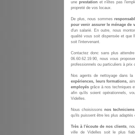
une
prestation
et n'êtes pas l'empl
propreté de vos locaux.
De plus, nous sommes
responsabl
pour venir assurer le ménage de v
d'un salarié. En outre, nous monto
qualité vous soit dispensée et que
soit l'intervenant.
Contactez donc sans plus attendr
06.60.62.19.90, nous vous propose
professionnels ou particuliers à prix 
Nos agents de nettoyage dans la v
expériences, leurs formations,
ain
employés
grâce à nos techniques e
afin qu'ils soient opérationnels, vo
Videlles.
Nous choisissons
nos techniciens
qu'ils puissent être les plus adaptés
Très à l'écoute de nos clients
, no
ville de Videlles soit le plus fia