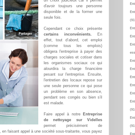
un choix judicieux car il permet
Ent
d'avoir toujours une personne
disponible et de la former une
Ent
seule fois.
(91
Cependant ce choix présente
Ent
certains inconvénients.
En
Ent
effet, tout d‘abord, cet emploi
Ent
(comme tous les emplois)
obligera l'entreprise à payer des
ess
charges sociales et cotiser dans
Ent
les organismes sociaux ce qui
alourdira la charge financière
Ent
pesant sur l'entreprise. Ensuite,
Ent
l'entretien des locaux repose sur
Ent
une seule personne ce qui pose
un problème en son absence,
Ent
pendant ses congés ou bien s'il
Ent
est malade.
(91
Faire appel à notre
Entreprise
Ent
de nettoyage sur Videlles
permet précisément de
(91
t, en faisant appel à une société sous-traitante, vous payez
Ent