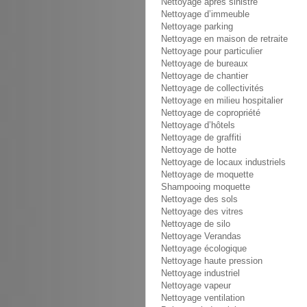
Nettoyage après sinistre
Nettoyage d’immeuble
Nettoyage parking
Nettoyage en maison de retraite
Nettoyage pour particulier
Nettoyage de bureaux
Nettoyage de chantier
Nettoyage de collectivités
Nettoyage en milieu hospitalier
Nettoyage de copropriété
Nettoyage d’hôtels
Nettoyage de graffiti
Nettoyage de hotte
Nettoyage de locaux industriels
Nettoyage de moquette
Shampooing moquette
Nettoyage des sols
Nettoyage des vitres
Nettoyage de silo
Nettoyage Verandas
Nettoyage écologique
Nettoyage haute pression
Nettoyage industriel
Nettoyage vapeur
Nettoyage ventilation