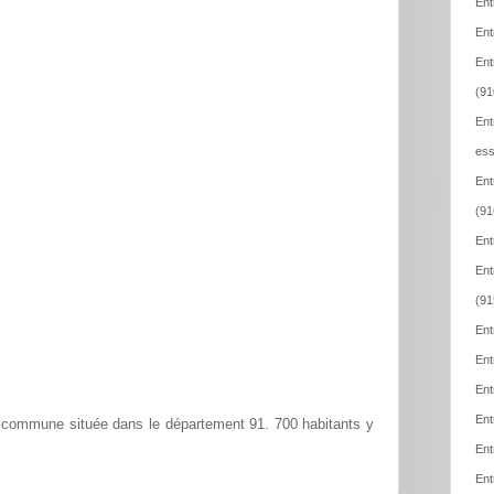
Ent
Ent
Ent
(91
Ent
ess
Ent
(91
Ent
Ent
(91
Ent
Ent
Ent
Ent
 commune située dans le département 91. 700 habitants y
Ent
Ent