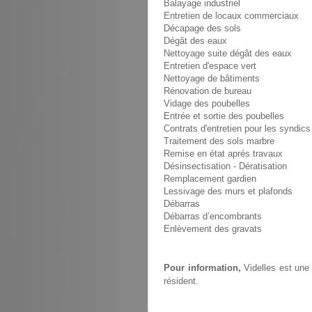
Balayage industriel
Entretien de locaux commerciaux
Décapage des sols
Dégât des eaux
Nettoyage suite dégât des eaux
Entretien d'espace vert
Nettoyage de bâtiments
Rénovation de bureau
Vidage des poubelles
Entrée et sortie des poubelles
Contrats d'entretien pour les syndics
Traitement des sols marbre
Remise en état aprés travaux
Désinsectisation - Dératisation
Remplacement gardien
Lessivage des murs et plafonds
Débarras
Débarras d’encombrants
Enlèvement des gravats
Pour information,
Videlles est une
résident.