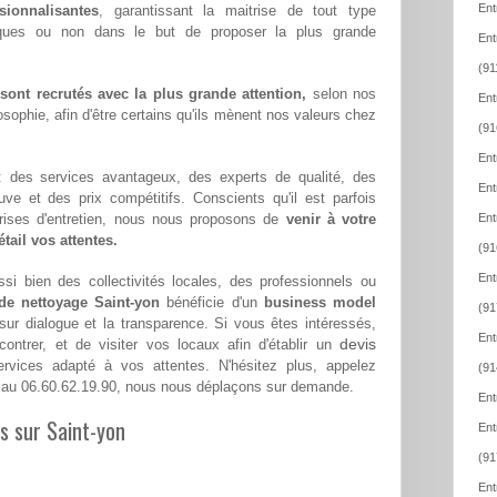
Ent
sionnalisantes
, garantissant la maitrise de tout type
iques ou non dans le but de proposer la plus grande
Ent
(91
ont recrutés avec la plus grande attention,
selon nos
Ent
sophie, afin d'être certains qu'ils mènent nos valeurs chez
(91
Ent
 : des services avantageux, des experts de qualité, des
Ent
euve et des prix compétitifs. Conscients qu'il est parfois
eprises d'entretien, nous nous proposons de
venir à votre
Ent
tail vos attentes.
(91
Ent
si bien des collectivités locales, des professionnels ou
 de nettoyage Saint-yon
bénéficie d'un
business model
(91
 sur dialogue et la transparence. Si vous êtes intéressés,
Ent
devis
ntrer, et de visiter vos locaux afin d'établir un
vices adapté à vos attentes. N'hésitez plus, appelez
(91
au 06.60.62.19.90, nous nous déplaçons sur demande.
Ent
es sur Saint-yon
Ent
(91
Ent