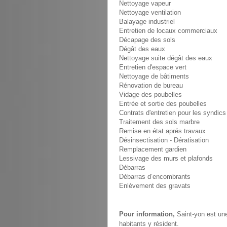
Nettoyage vapeur
Nettoyage ventilation
Balayage industriel
Entretien de locaux commerciaux
Décapage des sols
Dégât des eaux
Nettoyage suite dégât des eaux
Entretien d'espace vert
Nettoyage de bâtiments
Rénovation de bureau
Vidage des poubelles
Entrée et sortie des poubelles
Contrats d'entretien pour les syndics
Traitement des sols marbre
Remise en état aprés travaux
Désinsectisation - Dératisation
Remplacement gardien
Lessivage des murs et plafonds
Débarras
Débarras d’encombrants
Enlèvement des gravats
Pour information,
Saint-yon est un
habitants y résident.