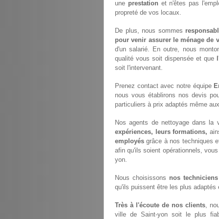
une
prestation
et n'êtes pas l'empl
propreté de vos locaux.
De plus, nous sommes
responsabl
pour venir assurer le ménage de v
d'un salarié. En outre, nous monto
qualité vous soit dispensée et que
soit l'intervenant.
Prenez contact avec notre équipe
E
nous vous établirons nos devis po
particuliers à prix adaptés même aux
Nos agents de nettoyage dans la v
expériences, leurs formations,
ain
employés
grâce à nos techniques e
afin qu'ils soient opérationnels, vous
yon.
Nous choisissons
nos techniciens
qu'ils puissent être les plus adaptés
Très à l'écoute de nos clients
, no
ville de Saint-yon soit le plus fi