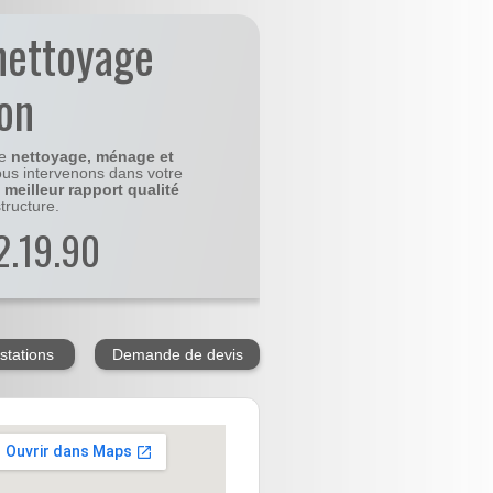
nettoyage
on
le
nettoyage, ménage et
us intervenons dans votre
e
meilleur rapport qualité
tructure.
2.19.90
stations
Demande de devis