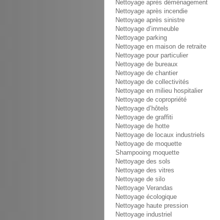
Nettoyage après déménagement
Nettoyage après incendie
Nettoyage après sinistre
Nettoyage d’immeuble
Nettoyage parking
Nettoyage en maison de retraite
Nettoyage pour particulier
Nettoyage de bureaux
Nettoyage de chantier
Nettoyage de collectivités
Nettoyage en milieu hospitalier
Nettoyage de copropriété
Nettoyage d’hôtels
Nettoyage de graffiti
Nettoyage de hotte
Nettoyage de locaux industriels
Nettoyage de moquette
Shampooing moquette
Nettoyage des sols
Nettoyage des vitres
Nettoyage de silo
Nettoyage Verandas
Nettoyage écologique
Nettoyage haute pression
Nettoyage industriel