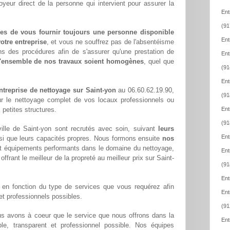
oyeur direct de la personne qui intervient pour assurer la
Ent
(91
es de vous fournir toujours une personne disponible
Ent
otre entreprise
, et vous ne souffrez pas de l'absentéisme
ns des procédures afin de s'assurer qu'une prestation de
Ent
l'ensemble de nos travaux soient homogènes
, quel que
(91
Ent
ntreprise de nettoyage sur Saint-yon
au 06.60.62.19.90,
(91
ur le nettoyage complet de vos locaux professionnels ou
 petites structures.
Ent
(91
ille de Saint-yon sont recrutés avec soin, suivant
leurs
Ent
si que leurs capacités propres. Nous formons ensuite
nos
t équipements performants dans le domaine du nettoyage,
Ent
 offrant le meilleur de la propreté au meilleur prix sur Saint-
(91
Ent
en fonction du type de services que vous requérez afin
Ent
 et professionnels possibles.
(91
us avons à coeur que le service que nous offrons dans la
Ent
able, transparent et professionnel possible. Nos équipes