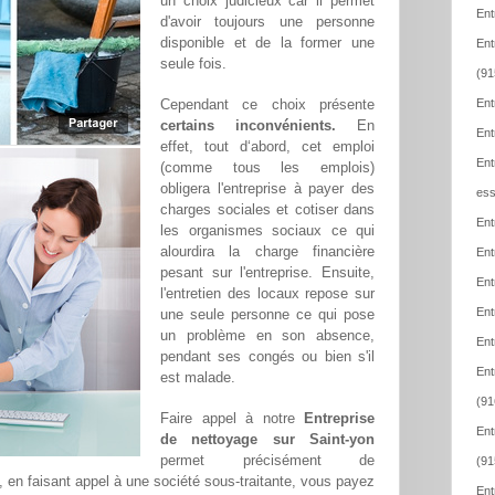
un choix judicieux car il permet
Ent
d'avoir toujours une personne
disponible et de la former une
Ent
seule fois.
(91
Cependant ce choix présente
Ent
certains inconvénients.
En
Ent
effet, tout d‘abord, cet emploi
Ent
(comme tous les emplois)
obligera l'entreprise à payer des
ess
charges sociales et cotiser dans
Ent
les organismes sociaux ce qui
alourdira la charge financière
Ent
pesant sur l'entreprise. Ensuite,
Ent
l'entretien des locaux repose sur
Ent
une seule personne ce qui pose
un problème en son absence,
Ent
pendant ses congés ou bien s'il
Ent
est malade.
(91
Faire appel à notre
Entreprise
Ent
de nettoyage sur Saint-yon
permet précisément de
(91
t, en faisant appel à une société sous-traitante, vous payez
Ent