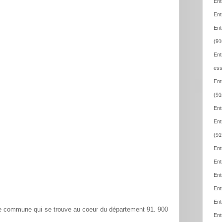
Ent
Ent
Ent
(91
Ent
ess
Ent
(91
Ent
Ent
(91
Ent
Ent
Ent
Ent
Ent
e commune qui se trouve au coeur du département 91. 900
Ent