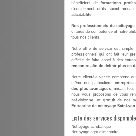
bénéficient de
formations profes
d'équipement qu'ils soient mécan
adaptabilité.
Nos professionnels du nettoyage s
critères de compétence et notre philo
tous nos clients.
Notre offre de service est simple
professionnels qui ont fait leur pr
difficile de faire appel à des entr
rencontre afin de définir plus en dé
Notre clientèle variée comprend aus
même des particuliers,
entreprise
des plus avantageux
, misant tout
nous vous proposons de vous renco
prévisionnel et gratuit
de nos ser
Entreprise de nettoyage Saint-yon
Liste des services disponibl
Nettoyage acrobatique
Nettoyage agro-alimentaire