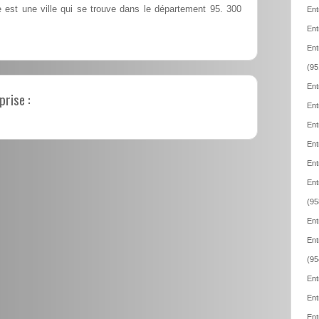
ge est une ville qui se trouve dans le département 95. 300
Ent
Ent
Ent
(95
Ent
prise :
Ent
Ent
Ent
Ent
Ent
(95
Ent
Ent
(95
Ent
Ent
Ent