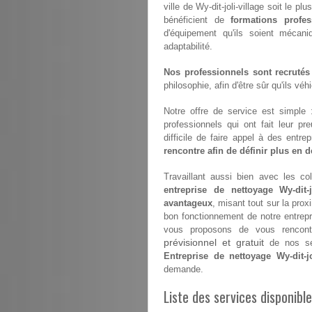
ville de Wy-dit-joli-village soit le p
bénéficient de
formations profes
d'équipement qu'ils soient mécan
adaptabilité.
Nos professionnels sont recrutés
philosophie, afin d'être sûr qu'ils vé
Notre offre de service est simple
professionnels qui ont fait leur pr
difficile de faire appel à des entr
rencontre afin de définir plus en dé
Travaillant aussi bien avec les coll
entreprise de nettoyage Wy-dit-jo
avantageux
, misant tout sur la prox
bon fonctionnement de notre entrep
vous proposons de vous rencontr
prévisionnel et gratuit
de nos ser
Entreprise de nettoyage Wy-dit-jo
demande.
Liste des services disponible