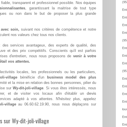
(95
lus fiable, transparent et professionnel possible. Nos équipes
sionnalisantes
, garantissant la maitrise de tout type
Ent
iques ou non dans le but de proposer la plus grande
Ent
Ent
 avec soin,
suivant nos critères de compétence et notre
Ent
hiculent nos valeurs chez tous nos clients.
(95
 : des services avantageux, des experts de qualité, des
Ent
euve et des prix compétitifs. Conscients qu'il est parfois
eprises d'entretien, nous nous proposons de
venir à votre
Ent
tail vos attentes.
Ent
(95
ectivités locales, les professionnels ou les particuliers,
li-village
bénéficie d'un
business model des plus
Ent
imité et la mise en relation des bonnes personnes, pilier du
Ent
rise sur
Wy-dit-joli-village
. Si vous êtes intéressés, nous
devis
er, et de visiter vos locaux afin d'établir un
Ent
vices adapté à vos attentes. N'hésitez plus, appelez
Ent
li-village
au 06.60.62.19.90, nous nous déplaçons sur
lou
Ent
s sur Wy-dit-joli-village
Ent