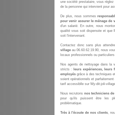
une société prestataire, vous régle
de la personne qui intervient pour a
De plus, nous sommes
responsabl
pour venir assurer le ménage de v
d'un salarié. En outre, nous monto
qualité vous soit dispensée et que
soit l'intervenant.
Contactez donc sans plus attendr
village
au 06.60.62.19.90, nous vou
locaux professionnels ou particuliers 
Nos agents de nettoyage dans la vil
stricts :
leurs expériences, leurs 
employés
grâce à des techniques et 
soient opérationnels et parfaitement 
tarif accessiblle sur Wy-dit-joli-villag
Nous recrutons
nos techniciens de
pour qu'ils puissent être les p
problématique.
Très à l'écoute de nos clients
, no