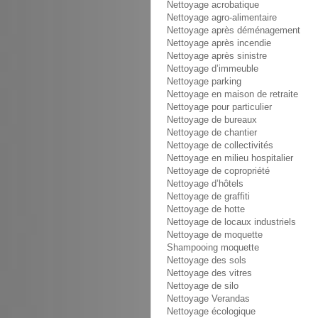
Nettoyage acrobatique
Nettoyage agro-alimentaire
Nettoyage après déménagement
Nettoyage après incendie
Nettoyage après sinistre
Nettoyage d’immeuble
Nettoyage parking
Nettoyage en maison de retraite
Nettoyage pour particulier
Nettoyage de bureaux
Nettoyage de chantier
Nettoyage de collectivités
Nettoyage en milieu hospitalier
Nettoyage de copropriété
Nettoyage d’hôtels
Nettoyage de graffiti
Nettoyage de hotte
Nettoyage de locaux industriels
Nettoyage de moquette
Shampooing moquette
Nettoyage des sols
Nettoyage des vitres
Nettoyage de silo
Nettoyage Verandas
Nettoyage écologique