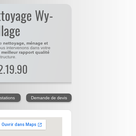
ttoyage Wy-
llage
le
nettoyage, ménage et
us intervenons dans votre
e
meilleur rapport qualité
tructure.
2.19.90
stations
Demande de devis