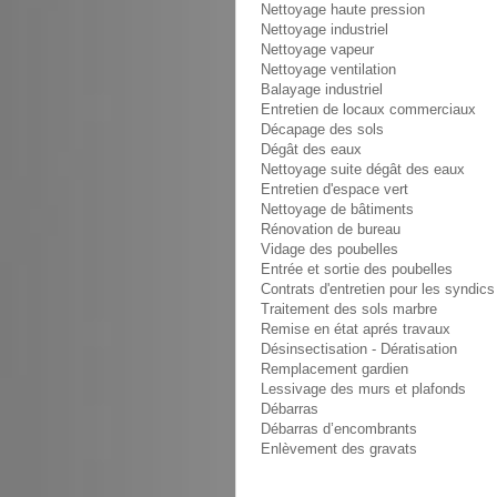
Nettoyage haute pression
Nettoyage industriel
Nettoyage vapeur
Nettoyage ventilation
Balayage industriel
Entretien de locaux commerciaux
Décapage des sols
Dégât des eaux
Nettoyage suite dégât des eaux
Entretien d'espace vert
Nettoyage de bâtiments
Rénovation de bureau
Vidage des poubelles
Entrée et sortie des poubelles
Contrats d'entretien pour les syndics
Traitement des sols marbre
Remise en état aprés travaux
Désinsectisation - Dératisation
Remplacement gardien
Lessivage des murs et plafonds
Débarras
Débarras d’encombrants
Enlèvement des gravats