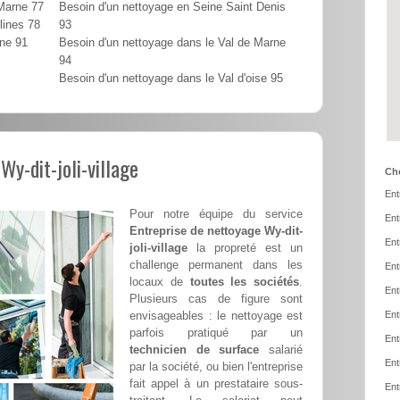
 Marne 77
Besoin d'un nettoyage en Seine Saint Denis
lines 78
93
nne 91
Besoin d'un nettoyage dans le Val de Marne
94
Besoin d'un nettoyage dans le Val d'oise 95
Wy-dit-joli-village
Cho
Ent
Pour notre équipe du service
Ent
Entreprise de nettoyage Wy-dit-
Ent
joli-village
la propreté est un
challenge permanent dans les
Ent
locaux de
toutes les sociétés
.
Ent
Plusieurs cas de figure sont
envisageables : le nettoyage est
Ent
parfois pratiqué par un
Ent
technicien de surface
salarié
Ent
par la société, ou bien l'entreprise
fait appel à un prestataire sous-
Ent