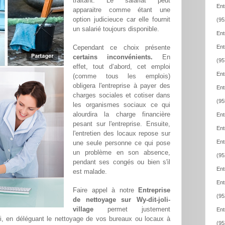
traitant. Le salariat peut
Ent
apparaitre comme étant une
option judicieuce car elle fournit
(95
un salarié toujours disponible.
Ent
Cependant ce choix présente
Ent
certains inconvénients.
En
(95
effet, tout d‘abord, cet emploi
Ent
(comme tous les emplois)
obligera l'entreprise à payer des
Ent
charges sociales et cotiser dans
(95
les organismes sociaux ce qui
alourdira la charge financière
Ent
pesant sur l'entreprise. Ensuite,
Ent
l'entretien des locaux repose sur
Ent
une seule personne ce qui pose
un problème en son absence,
(95
pendant ses congés ou bien s'il
Ent
est malade.
Ent
Faire appel à notre
Entreprise
(95
de nettoyage sur Wy-dit-joli-
village
permet justement
Ent
i, en déléguant le nettoyage de vos bureaux ou locaux à
(95