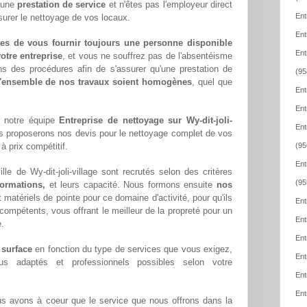
z une
prestation de service
et n'êtes pas l'employeur direct
Ent
ssurer le nettoyage de vos locaux.
Ent
es de vous fournir toujours une personne disponible
Ent
otre entreprise
, et vous ne souffrez pas de l'absentéisme
ns des procédures afin de s'assurer qu'une prestation de
(95
l'ensemble de nos travaux soient homogènes
, quel que
Ent
Ent
e notre équipe
Entreprise de nettoyage sur Wy-dit-joli-
Ent
s proposerons nos devis pour le nettoyage complet de vos
à prix compétitif.
(95
Ent
le de Wy-dit-joli-village sont recrutés selon des critères
(95
formations,
et leurs capacité. Nous formons ensuite
nos
matériels de pointe pour ce domaine d'activité, pour qu'ils
Ent
compétents, vous offrant le meilleur de la propreté pour un
Ent
e.
Ent
 surface
en fonction du type de services que vous exigez,
Ent
lus adaptés et professionnels possibles selon votre
Ent
Ent
us avons à coeur que le service que nous offrons dans la