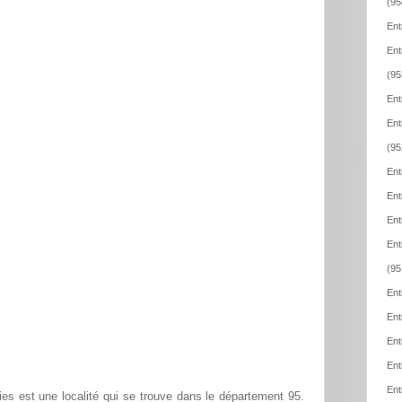
(95
Ent
Ent
(95
Ent
Ent
(95
Ent
Ent
Ent
Ent
(95
Ent
Ent
Ent
Ent
Ent
ies est une localité qui se trouve dans le département 95.