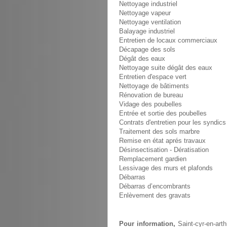
Nettoyage industriel
Nettoyage vapeur
Nettoyage ventilation
Balayage industriel
Entretien de locaux commerciaux
Décapage des sols
Dégât des eaux
Nettoyage suite dégât des eaux
Entretien d'espace vert
Nettoyage de bâtiments
Rénovation de bureau
Vidage des poubelles
Entrée et sortie des poubelles
Contrats d'entretien pour les syndics
Traitement des sols marbre
Remise en état aprés travaux
Désinsectisation - Dératisation
Remplacement gardien
Lessivage des murs et plafonds
Débarras
Débarras d’encombrants
Enlèvement des gravats
Pour information,
Saint-cyr-en-arth