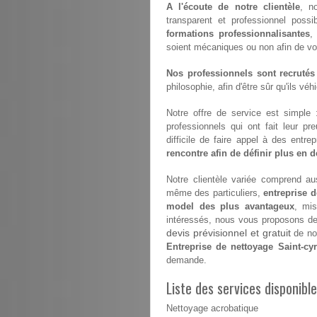
A l'écoute de notre clientèle
, n
transparent et professionnel possib
formations professionnalisantes
,
soient mécaniques ou non afin de vous 
Nos professionnels sont recrutés
philosophie, afin d'être sûr qu'ils vé
Notre offre de service est simple
professionnels qui ont fait leur pr
difficile de faire appel à des entr
rencontre afin de définir plus en dé
Notre clientèle variée comprend aus
même des particuliers,
entreprise d
model des plus avantageux
, mis
intéressés, nous vous proposons de v
devis prévisionnel et gratuit
de nos
Entreprise de nettoyage Saint-cyr
demande.
Liste des services disponibl
Nettoyage acrobatique