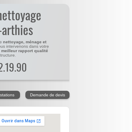
nettoyage
-arthies
le
nettoyage, ménage et
us intervenons dans votre
e
meilleur rapport qualité
tructure.
2.19.90
stations
Demande de devis