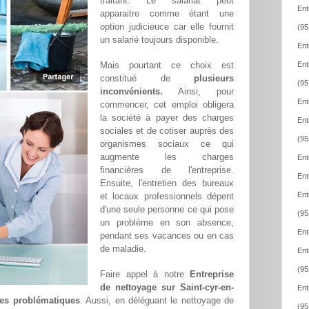
traitant. Le salariat peut
Ent
apparaitre comme étant une
option judicieuce car elle fournit
(95
un salarié toujours disponible.
Ent
Mais pourtant ce choix est
Ent
constitué de
plusieurs
(95
inconvénients.
Ainsi, pour
Ent
commencer, cet emploi obligera
la société à payer des charges
Ent
sociales et de cotiser auprès des
(95
organismes sociaux ce qui
augmente les charges
Ent
financières de l'entreprise.
Ent
Ensuite, l'entretien des bureaux
Ent
et locaux professionnels dépent
d'une seule personne ce qui pose
(95
un problème en son absence,
Ent
pendant ses vacances ou en cas
de maladie.
Ent
(95
Faire appel à notre
Entreprise
de nettoyage sur Saint-cyr-en-
Ent
 ces problématiques
. Aussi, en déléguant le nettoyage de
(95