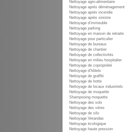
Nettoyage agro-alimentaire
Nettoyage après déménagement
Nettoyage après incendie
Nettoyage après sinistre
Nettoyage d’immeuble
Nettoyage parking
Nettoyage en maison de retraite
Nettoyage pour particulier
Nettoyage de bureaux
Nettoyage de chantier
Nettoyage de collectivités
Nettoyage en milieu hospitalier
Nettoyage de copropriété
Nettoyage d’hôtels
Nettoyage de graffiti
Nettoyage de hotte
Nettoyage de locaux industriels
Nettoyage de moquette
Shampooing moquette
Nettoyage des sols
Nettoyage des vitres
Nettoyage de silo
Nettoyage Verandas
Nettoyage écologique
Nettoyage haute pression