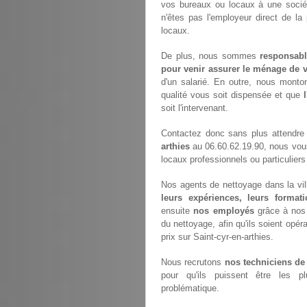
vos bureaux ou locaux à une socié
n'êtes pas l'employeur direct de la
locaux.
De plus, nous sommes
responsabl
pour venir assurer le ménage de v
d'un salarié. En outre, nous monto
qualité vous soit dispensée et que
soit l'intervenant.
Contactez donc sans plus attendre
arthies
au 06.60.62.19.90, nous vou
locaux professionnels ou particuliers 
Nos agents de nettoyage dans la vill
leurs expériences, leurs formati
ensuite
nos employés
grâce à nos 
du nettoyage, afin qu'ils soient opéra
prix sur Saint-cyr-en-arthies.
Nous recrutons
nos techniciens de
pour qu'ils puissent être les p
problématique.