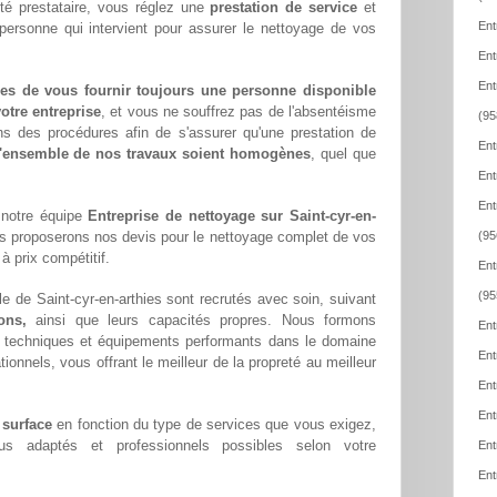
té prestataire, vous réglez une
prestation de service
et
Ent
 personne qui intervient pour assurer le nettoyage de vos
Ent
Ent
es de vous fournir toujours une personne disponible
otre entreprise
, et vous ne souffrez pas de l'absentéisme
(95
ns des procédures afin de s'assurer qu'une prestation de
Ent
l'ensemble de nos travaux soient homogènes
, quel que
Ent
Ent
 notre équipe
Entreprise de nettoyage sur Saint-cyr-en-
s proposerons nos devis pour le nettoyage complet de vos
(95
à prix compétitif.
Ent
(95
e de Saint-cyr-en-arthies sont recrutés avec soin, suivant
ons,
ainsi que leurs capacités propres. Nous formons
Ent
techniques et équipements performants dans le domaine
Ent
tionnels, vous offrant le meilleur de la propreté au meilleur
Ent
Ent
 surface
en fonction du type de services que vous exigez,
lus adaptés et professionnels possibles selon votre
Ent
Ent