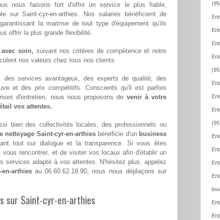
(95
ous nous faisons fort d'offrir un service le plus fiable,
le sur Saint-cyr-en-arthies. Nos salariés bénéficient de
Ent
 garantissant la maitrise de tout type d'équipement qu'ils
Ent
offrir la plus grande flexibilité.
Ent
 avec soin,
suivant nos critères de compétence et notre
Ent
hiculent nos valeurs chez tous nos clients.
(95
 : des services avantageux, des experts de qualité, des
Ent
euve et des prix compétitifs. Conscients qu'il est parfois
eprises d'entretien, nous nous proposons de
venir à votre
Ent
tail vos attentes.
Ent
(95
si bien des collectivités locales, des professionnels ou
e nettoyage Saint-cyr-en-arthies
bénéficie d'un
business
Ent
ant tout sur dialogue et la transparence. Si vous êtes
Ent
ous rencontrer, et de visiter vos locaux afin d'établir un
 services adapté à vos attentes. N'hésitez plus, appelez
Ent
-en-arthies
au 06.60.62.19.90, nous nous déplaçons sur
Ent
lou
es sur Saint-cyr-en-arthies
Ent
Ent