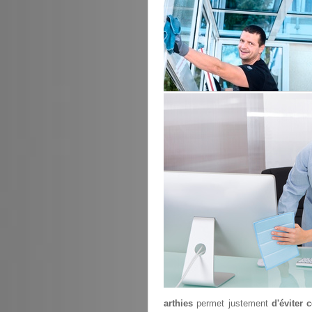
arthies
permet justement
d'éviter