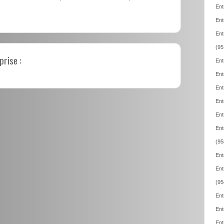
Ent
Ent
Ent
(95
prise :
Ent
Ent
Ent
Ent
Ent
Ent
(95
Ent
Ent
(95
Ent
Ent
Ent