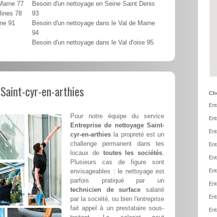
 Marne 77
Besoin d'un nettoyage en Seine Saint Denis
lines 78
93
nne 91
Besoin d'un nettoyage dans le Val de Marne
94
Besoin d'un nettoyage dans le Val d'oise 95
Saint-cyr-en-arthies
Cho
Ent
Pour notre équipe du service
Ent
Entreprise de nettoyage Saint-
Ent
cyr-en-arthies
la propreté est un
challenge permanent dans les
Ent
locaux de
toutes les sociétés
.
Ent
Plusieurs cas de figure sont
envisageables : le nettoyage est
Ent
parfois pratiqué par un
Ent
technicien de surface
salarié
Ent
par la société, ou bien l'entreprise
fait appel à un prestataire sous-
Ent