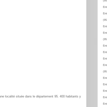
(95
Ent
Ent
(95
Ent
Ent
(95
Ent
Ent
Ent
Ent
(95
Ent
Ent
Ent
ne localité située dans le département 95. 400 habitants y
Ent
Ent