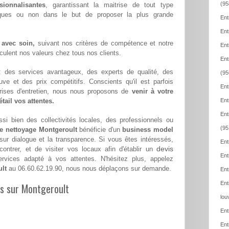
(95
sionnalisantes
, garantissant la maitrise de tout type
iques ou non dans le but de proposer la plus grande
Ent
Ent
 avec soin,
suivant nos critères de compétence et notre
Ent
hiculent nos valeurs chez tous nos clients.
Ent
 : des services avantageux, des experts de qualité, des
(95
euve et des prix compétitifs. Conscients qu'il est parfois
Ent
eprises d'entretien, nous nous proposons de
venir à votre
tail vos attentes.
Ent
Ent
si bien des collectivités locales, des professionnels ou
(95
de nettoyage Montgeroult
bénéficie d'un
business model
 sur dialogue et la transparence. Si vous êtes intéressés,
Ent
devis
ntrer, et de visiter vos locaux afin d'établir un
Ent
vices adapté à vos attentes. N'hésitez plus, appelez
ult
au 06.60.62.19.90, nous nous déplaçons sur demande.
Ent
Ent
es sur Montgeroult
lou
Ent
Ent