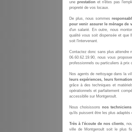
une
prestation
et n'êtes pas l'empl
propreté de vos locaux.
De plus, nous sommes
responsabl
pour venir assurer le ménage de v
d'un salarié. En outre, nous monto
qualité vous soit dispensée et que
soit l'intervenant.
Contactez donc sans plus attendre 
06.60.62.19.90, nous vous propose
professionnels ou particuliers à prix 
Nos agents de nettoyage dans la vill
leurs expériences, leurs formation
grâce à des techniques et matériels
opérationnels et parfaitement compét
accessiblle sur Montgeroult.
Nous choisissons
nos techniciens
qu'ils puissent être les plus adaptés
Très à l'écoute de nos clients
, no
ville de Montgeroult soit le plus f