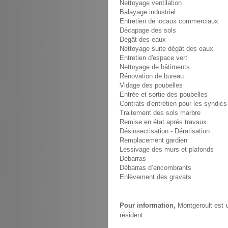
Nettoyage ventilation
Balayage industriel
Entretien de locaux commerciaux
Décapage des sols
Dégât des eaux
Nettoyage suite dégât des eaux
Entretien d'espace vert
Nettoyage de bâtiments
Rénovation de bureau
Vidage des poubelles
Entrée et sortie des poubelles
Contrats d'entretien pour les syndics
Traitement des sols marbre
Remise en état aprés travaux
Désinsectisation - Dératisation
Remplacement gardien
Lessivage des murs et plafonds
Débarras
Débarras d’encombrants
Enlèvement des gravats
Pour information,
Montgeroult est u
résident.