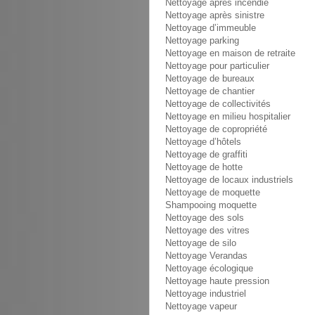
Nettoyage après incendie
Nettoyage après sinistre
Nettoyage d’immeuble
Nettoyage parking
Nettoyage en maison de retraite
Nettoyage pour particulier
Nettoyage de bureaux
Nettoyage de chantier
Nettoyage de collectivités
Nettoyage en milieu hospitalier
Nettoyage de copropriété
Nettoyage d’hôtels
Nettoyage de graffiti
Nettoyage de hotte
Nettoyage de locaux industriels
Nettoyage de moquette
Shampooing moquette
Nettoyage des sols
Nettoyage des vitres
Nettoyage de silo
Nettoyage Verandas
Nettoyage écologique
Nettoyage haute pression
Nettoyage industriel
Nettoyage vapeur