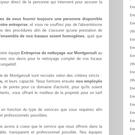
oyeur direct de la personne qui intervient pour assurer la
Ent
Ent
es de vous fournir toujours une personne disponible
Ent
otre entreprise
, et vous ne souffrez pas de l'absentéisme
ns des procédures afin de s'assurer qu'une prestation de
(95
l'ensemble de nos travaux soient homogènes
, quel que
Ent
Ent
notre équipe
Entreprise de nettoyage sur Montgeroult
au
Ent
rons nos devis pour le nettoyage complet de vos locaux
compétitif.
(95
Ent
e de Montgeroult sont recrutés selon des critères stricts :
(95
s,
et leurs capacité. Nous formons ensuite
nos employés
 de pointe pour ce domaine d'activité, pour qu'ils soient
Ent
ents, vous offrant le meilleur de la propreté pour un tarif
Ent
Ent
en fonction du type de services que vous requérez afin
Ent
 et professionnels possibles.
Ent
us avons à coeur que le service que nous offrons dans la
Ent
iable, transparent et professionnel possible. Nos équipes