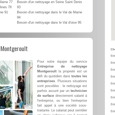
 Marne 77
Besoin d'un nettoyage en Seine Saint Denis
lines 78
93
nne 91
Besoin d'un nettoyage dans le Val de Marne
94
Besoin d'un nettoyage dans le Val d'oise 95
 Montgeroult
Cho
Ent
Pour notre équipe du service
Ent
Entreprise de nettoyage
Ent
Montgeroult
la propreté est un
défi du quotidien dans
toutes les
Ent
entreprises
. Plusieurs situations
Ent
sont possibles : le nettoyage est
parfois assuré par un
technicien
Ent
de surface
directement salarié à
Ent
l'entreprise, ou bien l'entreprise
Ent
fait appel à une société sous-
traitante. Le salariat peut sembler
Ent