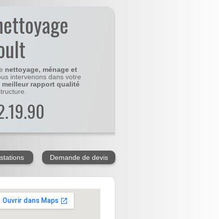
nettoyage
oult
le
nettoyage, ménage et
us intervenons dans votre
e
meilleur rapport qualité
tructure.
2.19.90
stations
Demande de devis