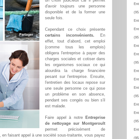
un choix judicieux car il permet
Ent
d'avoir toujours une personne
disponible et de la former une
(95
seule fois.
Ent
Cependant ce choix présente
Ent
certains inconvénients.
En
(95
effet, tout d‘abord, cet emploi
Ent
(comme tous les emplois)
obligera l'entreprise à payer des
Ent
charges sociales et cotiser dans
(95
les organismes sociaux ce qui
alourdira la charge financière
Ent
pesant sur l'entreprise. Ensuite,
Ent
l'entretien des locaux repose sur
Ent
une seule personne ce qui pose
un problème en son absence,
(95
pendant ses congés ou bien s'il
Ent
est malade.
Ent
Faire appel à notre
Entreprise
(95
de nettoyage sur Montgeroult
permet précisément de
Ent
t, en faisant appel à une société sous-traitante, vous payez
(95