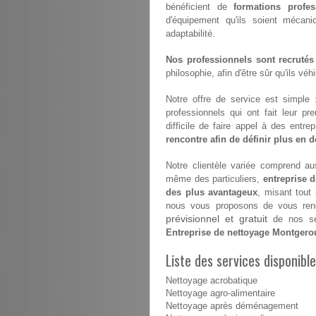
bénéficient de
formations profes
d'équipement qu'ils soient mécan
adaptabilité.
Nos professionnels sont recrutés
philosophie, afin d'être sûr qu'ils vé
Notre offre de service est simple
professionnels qui ont fait leur pr
difficile de faire appel à des entr
rencontre afin de définir plus en dé
Notre clientèle variée comprend aus
même des particuliers,
entreprise 
des plus avantageux
, misant tout
nous vous proposons de vous renco
prévisionnel et gratuit
de nos ser
Entreprise de nettoyage Montgero
Liste des services disponibl
Nettoyage acrobatique
Nettoyage agro-alimentaire
Nettoyage après déménagement