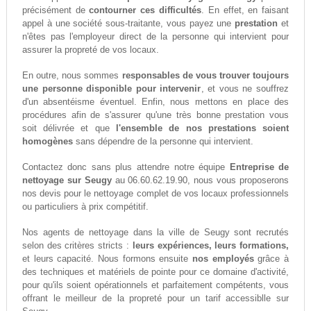
précisément de
contourner ces difficultés
. En effet, en faisant
appel à une société sous-traitante, vous payez une
prestation
et
n'êtes pas l'employeur direct de la personne qui intervient pour
assurer la propreté de vos locaux.
En outre, nous sommes
responsables de vous trouver toujours
une personne disponible pour intervenir
, et vous ne souffrez
d'un absentéisme éventuel. Enfin, nous mettons en place des
procédures afin de s'assurer qu'une très bonne prestation vous
soit délivrée et que
l'ensemble de nos prestations soient
homogènes
sans dépendre de la personne qui intervient.
Contactez donc sans plus attendre notre équipe
Entreprise de
nettoyage sur Seugy
au 06.60.62.19.90, nous vous proposerons
nos devis pour le nettoyage complet de vos locaux professionnels
ou particuliers à prix compétitif.
Nos agents de nettoyage dans la ville de Seugy sont recrutés
selon des critères stricts :
leurs expériences, leurs formations,
et leurs capacité. Nous formons ensuite
nos employés
grâce à
des techniques et matériels de pointe pour ce domaine d'activité,
pour qu'ils soient opérationnels et parfaitement compétents, vous
offrant le meilleur de la propreté pour un tarif accessiblle sur