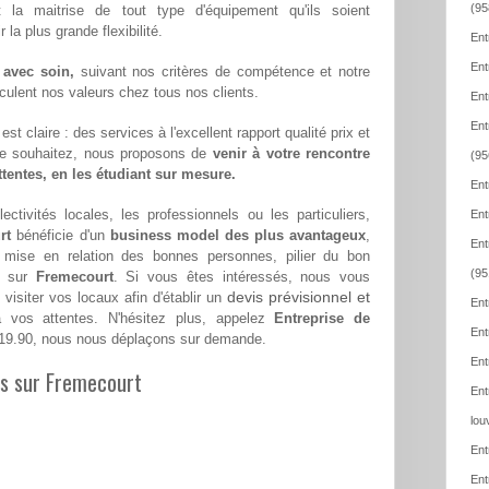
(95
t la maitrise de tout type d'équipement qu'ils soient
la plus grande flexibilité.
Ent
Ent
 avec soin,
suivant nos critères de compétence et notre
hiculent nos valeurs chez tous nos clients.
Ent
Ent
st claire : des services à l'excellent rapport qualité prix et
le souhaitez, nous proposons de
venir à votre rencontre
(95
attentes, en les étudiant sur mesure.
Ent
ectivités locales, les professionnels ou les particuliers,
Ent
rt
bénéficie d'un
business model des plus avantageux
,
Ent
a mise en relation des bonnes personnes, pilier du bon
(95
se sur
Fremecourt
. Si vous êtes intéressés, nous vous
devis prévisionnel et
visiter vos locaux afin d'établir un
Ent
vos attentes. N'hésitez plus, appelez
Entreprise de
Ent
19.90, nous nous déplaçons sur demande.
Ent
les sur Fremecourt
Ent
lou
Ent
Ent