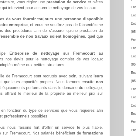
estataire, vous réglez une
prestation de service
et n'êtes
Ent
 qui intervient pour assurer le nettoyage de vos locaux.
Ent
es de vous fournir toujours une personne disponible
Ent
otre entreprise
, et vous ne souffrez pas de l'absentéisme
ns des procédures afin de s'assurer qu'une prestation de
(95
l'ensemble de nos travaux soient homogènes
, quel que
Ent
Ent
quipe
Entreprise de nettoyage sur Fremecourt
au
Ent
ons nos devis pour le nettoyage complet de vos locaux
x adaptés même aux petites structures.
(95
Ent
lle de Fremecourt sont recrutés avec soin, suivant
leurs
(95
si que leurs capacités propres. Nous formons ensuite
nos
t équipements performants dans le domaine du nettoyage,
Ent
us offrant le meilleur de la propreté au meilleur prix sur
Ent
Ent
en fonction du type de services que vous requérez afin
Ent
 et professionnels possibles.
Ent
ous nous faisons fort d'offrir un service le plus fiable,
Ent
le sur Fremecourt. Nos salariés bénéficient de
formations