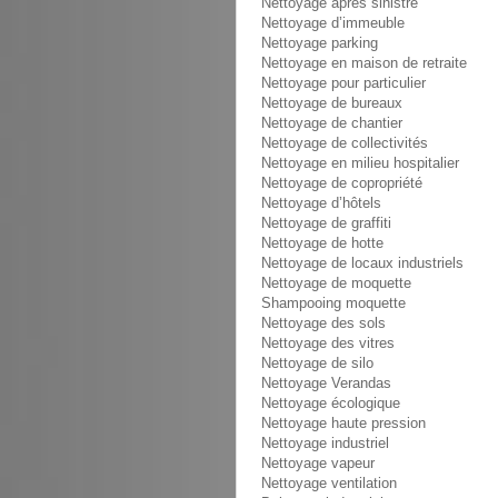
Nettoyage après sinistre
Nettoyage d’immeuble
Nettoyage parking
Nettoyage en maison de retraite
Nettoyage pour particulier
Nettoyage de bureaux
Nettoyage de chantier
Nettoyage de collectivités
Nettoyage en milieu hospitalier
Nettoyage de copropriété
Nettoyage d’hôtels
Nettoyage de graffiti
Nettoyage de hotte
Nettoyage de locaux industriels
Nettoyage de moquette
Shampooing moquette
Nettoyage des sols
Nettoyage des vitres
Nettoyage de silo
Nettoyage Verandas
Nettoyage écologique
Nettoyage haute pression
Nettoyage industriel
Nettoyage vapeur
Nettoyage ventilation