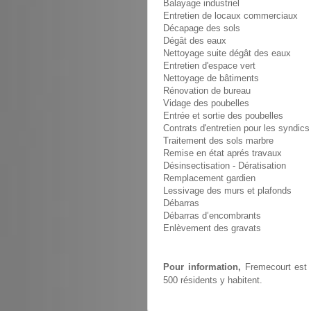
Balayage industriel
Entretien de locaux commerciaux
Décapage des sols
Dégât des eaux
Nettoyage suite dégât des eaux
Entretien d'espace vert
Nettoyage de bâtiments
Rénovation de bureau
Vidage des poubelles
Entrée et sortie des poubelles
Contrats d'entretien pour les syndics
Traitement des sols marbre
Remise en état aprés travaux
Désinsectisation - Dératisation
Remplacement gardien
Lessivage des murs et plafonds
Débarras
Débarras d’encombrants
Enlèvement des gravats
Pour information,
Fremecourt est u
500 résidents y habitent.