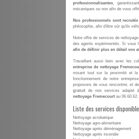
professionnalisantes
, garantissan
mécaniques ou non afin de vous offrir 
Nos professionnels sont recrutés
philosophie, afin d'être sûr qu'ils vé
Notre offre de services de nettoyage e
des agents expérimentés. Si vous 
afin de définir plus en détail vos 
Travaillant aussi bien avec les coll
entreprise de nettoyage Fremecou
misant tout sur la proximité et l
fonctionnement de notre entrepri
proposons de vous rencontrer, et de 
gratuit
de nos services adapté à 
nettoyage Fremecourt
au 06.60.62.
Liste des services disponib
Nettoyage acrobatique
Nettoyage agro-alimentaire
Nettoyage après déménagement
Nettoyage après incendie