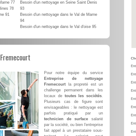
 Marne 77
Besoin d'un nettoyage en Seine Saint Denis
lines 78
93
nne 91
Besoin d'un nettoyage dans le Val de Marne
94
Besoin d'un nettoyage dans le Val d'oise 95
 Fremecourt
Cho
Ent
Pour notre équipe du service
Ent
Entreprise de nettoyage
Ent
Fremecourt
la propreté est un
challenge permanent dans les
Ent
locaux de
toutes les sociétés
.
Ent
Plusieurs cas de figure sont
envisageables : le nettoyage est
Ent
parfois pratiqué par un
Ent
technicien de surface
salarié
Ent
par la société, ou bien l'entreprise
fait appel à un prestataire sous-
Ent