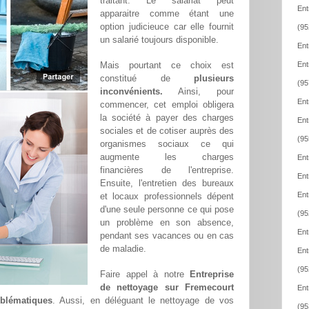
traitant. Le salariat peut
Ent
apparaitre comme étant une
option judicieuce car elle fournit
(95
un salarié toujours disponible.
Ent
Mais pourtant ce choix est
Ent
constitué de
plusieurs
(95
inconvénients.
Ainsi, pour
Ent
commencer, cet emploi obligera
la société à payer des charges
Ent
sociales et de cotiser auprès des
(95
organismes sociaux ce qui
augmente les charges
Ent
financières de l'entreprise.
Ent
Ensuite, l'entretien des bureaux
Ent
et locaux professionnels dépent
d'une seule personne ce qui pose
(95
un problème en son absence,
Ent
pendant ses vacances ou en cas
de maladie.
Ent
(95
Faire appel à notre
Entreprise
de nettoyage sur Fremecourt
Ent
oblématiques
. Aussi, en déléguant le nettoyage de vos
(95