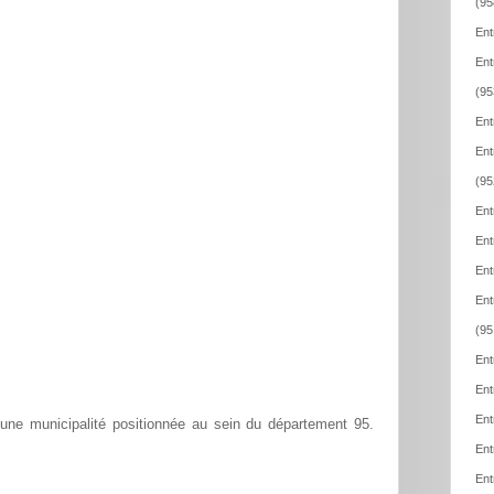
(95
Ent
Ent
(95
Ent
Ent
(95
Ent
Ent
Ent
Ent
(95
Ent
Ent
Ent
ne municipalité positionnée au sein du département 95.
Ent
Ent