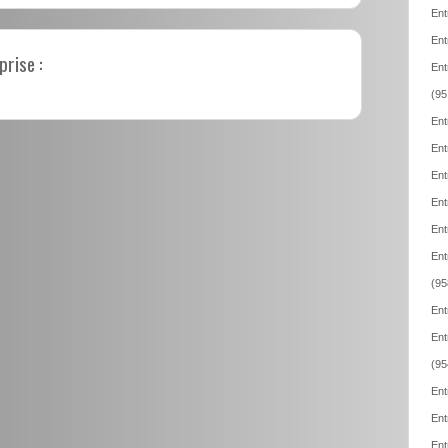
Ent
Ent
prise :
Ent
(95
Ent
Ent
Ent
Ent
Ent
Ent
(95
Ent
Ent
(95
Ent
Ent
Ent