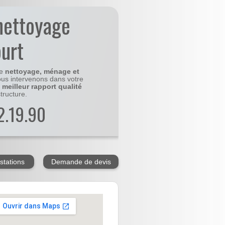
nettoyage
urt
le
nettoyage, ménage et
us intervenons dans votre
e
meilleur rapport qualité
tructure.
2.19.90
stations
Demande de devis