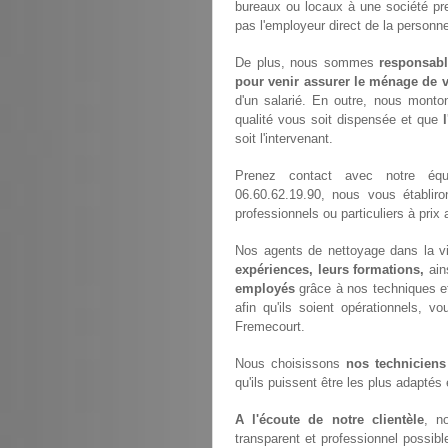
bureaux ou locaux à une société pr
pas l'employeur direct de la personne
De plus, nous sommes
responsabl
pour venir assurer le ménage de v
d'un salarié. En outre, nous monto
qualité vous soit dispensée et que
soit l'intervenant.
Prenez contact avec notre é
06.60.62.19.90, nous vous établir
professionnels ou particuliers à pri
Nos agents de nettoyage dans la vi
expériences, leurs formations,
ain
employés
grâce à nos techniques e
afin qu'ils soient opérationnels, vo
Fremecourt.
Nous choisissons
nos techniciens
qu'ils puissent être les plus adaptés
A l'écoute de notre clientèle
, n
transparent et professionnel possib