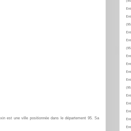
(95
Ent
Ent
(95
Ent
Ent
(95
Ent
Ent
Ent
Ent
(95
Ent
Ent
Ent
xin est une ville positionnée dans le département 95. Sa
Ent
Ent