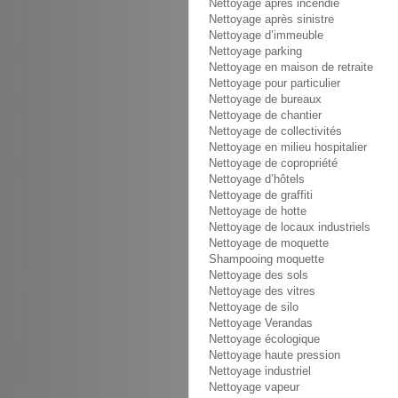
Nettoyage après incendie
Nettoyage après sinistre
Nettoyage d’immeuble
Nettoyage parking
Nettoyage en maison de retraite
Nettoyage pour particulier
Nettoyage de bureaux
Nettoyage de chantier
Nettoyage de collectivités
Nettoyage en milieu hospitalier
Nettoyage de copropriété
Nettoyage d’hôtels
Nettoyage de graffiti
Nettoyage de hotte
Nettoyage de locaux industriels
Nettoyage de moquette
Shampooing moquette
Nettoyage des sols
Nettoyage des vitres
Nettoyage de silo
Nettoyage Verandas
Nettoyage écologique
Nettoyage haute pression
Nettoyage industriel
Nettoyage vapeur