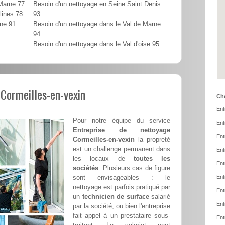
 Marne 77
Besoin d'un nettoyage en Seine Saint Denis
lines 78
93
nne 91
Besoin d'un nettoyage dans le Val de Marne
94
Besoin d'un nettoyage dans le Val d'oise 95
 Cormeilles-en-vexin
Cho
Ent
Pour notre équipe du service
Ent
Entreprise de nettoyage
Ent
Cormeilles-en-vexin
la propreté
est un challenge permanent dans
Ent
les locaux de
toutes les
Ent
sociétés
. Plusieurs cas de figure
sont envisageables : le
Ent
nettoyage est parfois pratiqué par
Ent
un
technicien de surface
salarié
Ent
par la société, ou bien l'entreprise
fait appel à un prestataire sous-
Ent