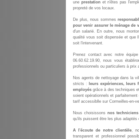
une
prestation
et n'êtes pas l'empl
propreté de vos locaux.
De plus, nous sommes
responsabl
pour venir assurer le ménage de v
d'un salarié. En outre, nous monto
qualité vous soit dispensée et que
soit l'intervenant.
Prenez contact avec notre équip
06.60.62.19.90, nous vous établir
professionnels ou particuliers à pri
Nos agents de nettoyage dans la vil
stricts :
leurs expériences, leurs 
employés
grâce à des techniques et 
soient opérationnels et parfaitement 
tarif accessiblle sur Cormeilles-en-ve
Nous choisissons
nos techniciens
qu'ils puissent être les plus adaptés
A l'écoute de notre clientèle
, n
transparent et professionnel possi