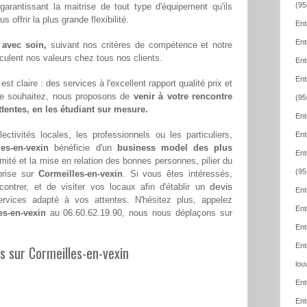
(95
 garantissant la maitrise de tout type d'équipement qu'ils
offrir la plus grande flexibilité.
Ent
Ent
 avec soin,
suivant nos critères de compétence et notre
hiculent nos valeurs chez tous nos clients.
Ent
Ent
st claire : des services à l'excellent rapport qualité prix et
le souhaitez, nous proposons de
venir à votre rencontre
(95
attentes, en les étudiant sur mesure.
Ent
ectivités locales, les professionnels ou les particuliers,
Ent
es-en-vexin
bénéficie d'un
business model des plus
Ent
imité et la mise en relation des bonnes personnes, pilier du
(95
prise sur
Cormeilles-en-vexin
. Si vous êtes intéressés,
devis
ntrer, et de visiter vos locaux afin d'établir un
Ent
vices adapté à vos attentes. N'hésitez plus, appelez
Ent
es-en-vexin
au 06.60.62.19.90, nous nous déplaçons sur
Ent
Ent
es sur Cormeilles-en-vexin
lou
Ent
Ent