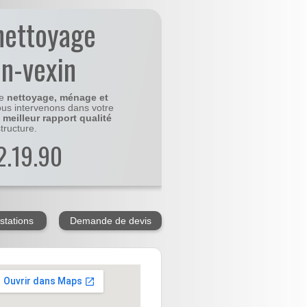
nettoyage
n-vexin
le
nettoyage, ménage et
us intervenons dans votre
e
meilleur rapport qualité
tructure.
2.19.90
stations
Demande de devis