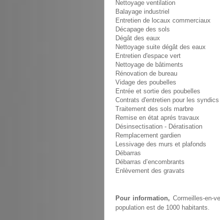
Nettoyage ventilation
Balayage industriel
Entretien de locaux commerciaux
Décapage des sols
Dégât des eaux
Nettoyage suite dégât des eaux
Entretien d'espace vert
Nettoyage de bâtiments
Rénovation de bureau
Vidage des poubelles
Entrée et sortie des poubelles
Contrats d'entretien pour les syndics
Traitement des sols marbre
Remise en état aprés travaux
Désinsectisation - Dératisation
Remplacement gardien
Lessivage des murs et plafonds
Débarras
Débarras d’encombrants
Enlèvement des gravats
Pour information,
Cormeilles-en-ve
population est de 1000 habitants.