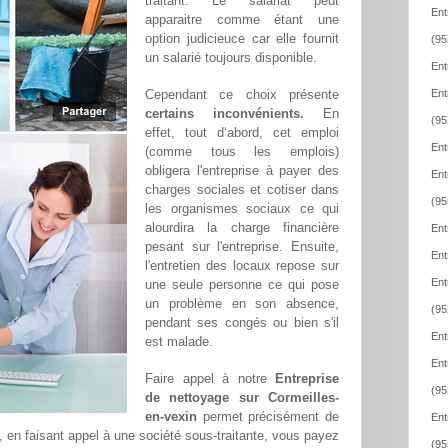
traitant. Le salariat peut
Ent
apparaitre comme étant une
option judicieuce car elle fournit
(95
un salarié toujours disponible.
Ent
Cependant ce choix présente
Ent
certains inconvénients.
En
(95
effet, tout d‘abord, cet emploi
Ent
(comme tous les emplois)
obligera l'entreprise à payer des
Ent
charges sociales et cotiser dans
(95
les organismes sociaux ce qui
alourdira la charge financière
Ent
pesant sur l'entreprise. Ensuite,
Ent
l'entretien des locaux repose sur
Ent
une seule personne ce qui pose
un problème en son absence,
(95
pendant ses congés ou bien s'il
Ent
est malade.
Ent
Faire appel à notre
Entreprise
(95
de nettoyage sur Cormeilles-
en-vexin
permet précisément de
Ent
t, en faisant appel à une société sous-traitante, vous payez
(95