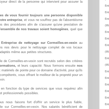
oyeur direct de la personne qui intervient pour assurer la
Ent
Ent
es de vous fournir toujours une personne disponible
Ent
otre entreprise
, et vous ne souffrez pas de l'absentéisme
ns des procédures afin de s'assurer qu'une prestation de
(95
l'ensemble de nos travaux soient homogènes
, quel que
Ent
Ent
e
Entreprise de nettoyage sur Cormeilles-en-vexin
au
Ent
ons nos devis pour le nettoyage complet de vos locaux
x adaptés même aux petites structures.
(95
Ent
le de Cormeilles-en-vexin sont recrutés selon des critères
(95
formations,
et leurs capacité. Nous formons ensuite
nos
matériels de pointe pour ce domaine d'activité, pour qu'ils
Ent
compétents, vous offrant le meilleur de la propreté pour un
Ent
xin.
Ent
en fonction du type de services que vous requérez afin
Ent
 et professionnels possibles.
Ent
ous nous faisons fort d'offrir un service le plus fiable,
Ent
ble sur Cormeilles-en-vexin. Nos salariés bénéficient de