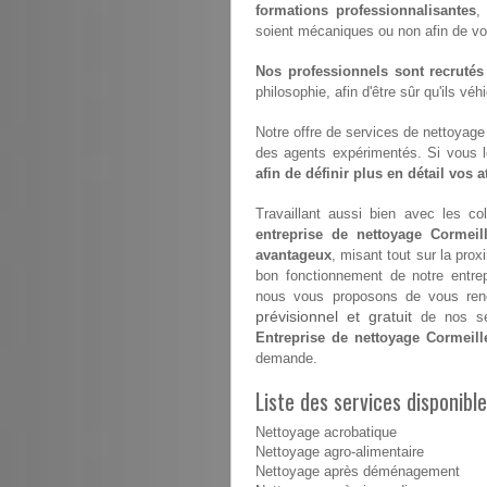
formations professionnalisantes
,
soient mécaniques ou non afin de vous 
Nos professionnels sont recrutés
philosophie, afin d'être sûr qu'ils vé
Notre offre de services de nettoyage e
des agents expérimentés. Si vous 
afin de définir plus en détail vos 
Travaillant aussi bien avec les coll
entreprise de nettoyage Cormeill
avantageux
, misant tout sur la prox
bon fonctionnement de notre entre
nous vous proposons de vous renco
prévisionnel et gratuit
de nos ser
Entreprise de nettoyage Cormeill
demande.
Liste des services disponibl
Nettoyage acrobatique
Nettoyage agro-alimentaire
Nettoyage après déménagement