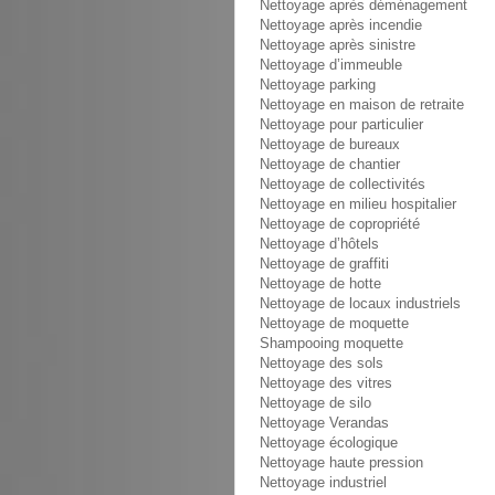
Nettoyage après déménagement
Nettoyage après incendie
Nettoyage après sinistre
Nettoyage d’immeuble
Nettoyage parking
Nettoyage en maison de retraite
Nettoyage pour particulier
Nettoyage de bureaux
Nettoyage de chantier
Nettoyage de collectivités
Nettoyage en milieu hospitalier
Nettoyage de copropriété
Nettoyage d’hôtels
Nettoyage de graffiti
Nettoyage de hotte
Nettoyage de locaux industriels
Nettoyage de moquette
Shampooing moquette
Nettoyage des sols
Nettoyage des vitres
Nettoyage de silo
Nettoyage Verandas
Nettoyage écologique
Nettoyage haute pression
Nettoyage industriel