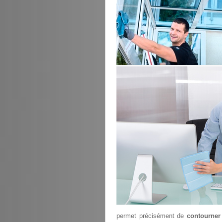
permet précisément de
contourner 