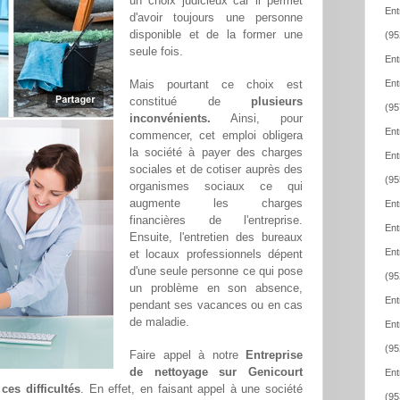
un choix judicieux car il permet
Ent
d'avoir toujours une personne
disponible et de la former une
(95
seule fois.
Ent
Mais pourtant ce choix est
Ent
constitué de
plusieurs
(95
inconvénients.
Ainsi, pour
Ent
commencer, cet emploi obligera
la société à payer des charges
Ent
sociales et de cotiser auprès des
(95
organismes sociaux ce qui
augmente les charges
Ent
financières de l'entreprise.
Ent
Ensuite, l'entretien des bureaux
Ent
et locaux professionnels dépent
d'une seule personne ce qui pose
(95
un problème en son absence,
Ent
pendant ses vacances ou en cas
de maladie.
Ent
(95
Faire appel à notre
Entreprise
de nettoyage sur Genicourt
Ent
ces difficultés
. En effet, en faisant appel à une société
(95