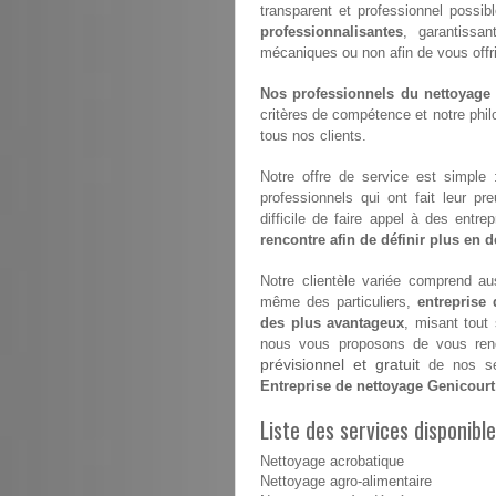
transparent et professionnel possib
professionnalisantes
, garantissan
mécaniques ou non afin de vous offrir 
Nos professionnels du nettoyage s
critères de compétence et notre philo
tous nos clients.
Notre offre de service est simple
professionnels qui ont fait leur pr
difficile de faire appel à des entr
rencontre afin de définir plus en dé
Notre clientèle variée comprend aus
même des particuliers,
entreprise
des plus avantageux
, misant tout
nous vous proposons de vous renco
prévisionnel et gratuit
de nos ser
Entreprise de nettoyage Genicourt
Liste des services disponibl
Nettoyage acrobatique
Nettoyage agro-alimentaire