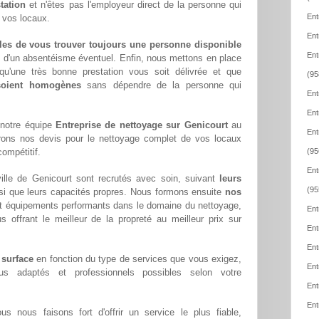
tation
et n'êtes pas l'employeur direct de la personne qui
Ent
e vos locaux.
Ent
les de vous trouver toujours une personne disponible
Ent
z d'un absentéisme éventuel. Enfin, nous mettons en place
qu'une très bonne prestation vous soit délivrée et que
(95
 soient homogènes
sans dépendre de la personne qui
Ent
Ent
 notre équipe
Entreprise de nettoyage sur Genicourt
au
Ent
rons nos devis pour le nettoyage complet de vos locaux
compétitif.
(95
Ent
ille de Genicourt sont recrutés avec soin, suivant
leurs
(95
si que leurs capacités propres. Nous formons ensuite
nos
t équipements performants dans le domaine du nettoyage,
Ent
us offrant le meilleur de la propreté au meilleur prix sur
Ent
Ent
 surface
en fonction du type de services que vous exigez,
Ent
lus adaptés et professionnels possibles selon votre
Ent
Ent
ous nous faisons fort d'offrir un service le plus fiable,