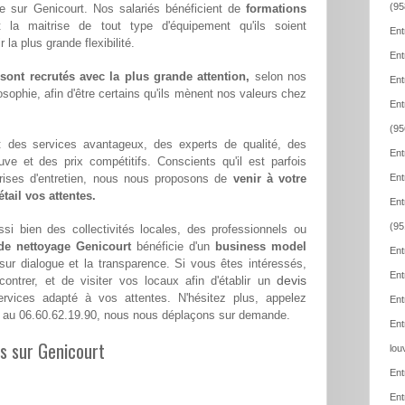
(95
le sur Genicourt. Nos salariés bénéficient de
formations
t la maitrise de tout type d'équipement qu'ils soient
Ent
la plus grande flexibilité.
Ent
ont recrutés avec la plus grande attention,
selon nos
Ent
sophie, afin d'être certains qu'ils mènent nos valeurs chez
Ent
(95
 : des services avantageux, des experts de qualité, des
Ent
euve et des prix compétitifs. Conscients qu'il est parfois
eprises d'entretien, nous nous proposons de
venir à votre
Ent
tail vos attentes.
Ent
(95
si bien des collectivités locales, des professionnels ou
 de nettoyage Genicourt
bénéficie d'un
business model
Ent
 sur dialogue et la transparence. Si vous êtes intéressés,
Ent
devis
ntrer, et de visiter vos locaux afin d'établir un
vices adapté à vos attentes. N'hésitez plus, appelez
Ent
au 06.60.62.19.90, nous nous déplaçons sur demande.
Ent
es sur Genicourt
lou
Ent
Ent