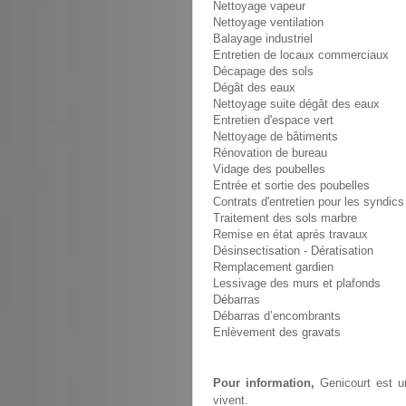
Nettoyage vapeur
Nettoyage ventilation
Balayage industriel
Entretien de locaux commerciaux
Décapage des sols
Dégât des eaux
Nettoyage suite dégât des eaux
Entretien d'espace vert
Nettoyage de bâtiments
Rénovation de bureau
Vidage des poubelles
Entrée et sortie des poubelles
Contrats d'entretien pour les syndics
Traitement des sols marbre
Remise en état aprés travaux
Désinsectisation - Dératisation
Remplacement gardien
Lessivage des murs et plafonds
Débarras
Débarras d’encombrants
Enlèvement des gravats
Pour information,
Genicourt est un
vivent.