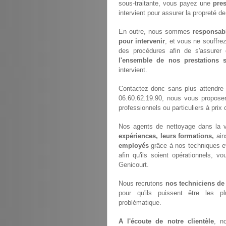
sous-traitante, vous payez une
pres
intervient pour assurer la propreté d
En outre, nous sommes
responsab
pour intervenir
, et vous ne souffre
des procédures afin de s'assurer 
l'ensemble de nos prestations
intervient.
Contactez donc sans plus attendre
06.60.62.19.90, nous vous propose
professionnels ou particuliers à prix 
Nos agents de nettoyage dans la v
expériences, leurs formations,
ain
employés
grâce à nos techniques e
afin qu'ils soient opérationnels, vo
Genicourt.
Nous recrutons
nos techniciens de
pour qu'ils puissent être les p
problématique.
A l'écoute de notre clientèle
, n