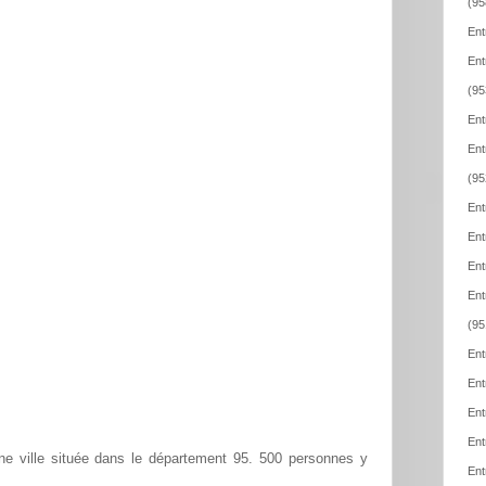
(95
Ent
Ent
(95
Ent
Ent
(95
Ent
Ent
Ent
Ent
(95
Ent
Ent
Ent
Ent
e ville située dans le département 95. 500 personnes y
Ent