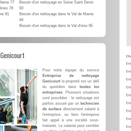
 Marne 77
Besoin d'un nettoyage en Seine Saint Denis
lines 78
93
nne 91
Besoin d'un nettoyage dans le Val de Marne
94
Besoin d'un nettoyage dans le Val d'oise 95
 Genicourt
Cho
Ent
Pour notre équipe du service
Ent
Entreprise de nettoyage
Ent
Genicourt
la propreté est un défi
du quotidien dans
toutes les
Ent
entreprises
. Plusieurs situations
Ent
sont possibles : le nettoyage est
parfois assuré par un
technicien
Ent
de surface
directement salarié à
Ent
l'entreprise, ou bien l'entreprise
Ent
fait appel à une société sous-
traitante. Le salariat peut sembler
Ent