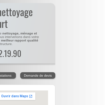
nettoyage
urt
le
nettoyage, ménage et
us intervenons dans votre
e
meilleur rapport qualité
tructure.
2.19.90
stations
Demande de devis