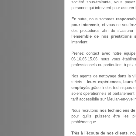
société sous-traitante, vous pay
personne qui intervient pour assurer 
En outre, nous sommes
responsab
pour intervenir
, et vous ne souffre
des procédures afin de s'assurer 
l'ensemble de nos prestations
intervient.
Prenez contact avec notre équip
06.16.65.15.06, nous vous établir
professionnels ou particuliers à pri
Nos agents de nettoyage dans la vil
stricts :
leurs expériences, leurs 
employés
grâce à des techniques et 
soient opérationnels et parfaitement 
tarif accessiblle sur Meulan-en-yveli
Nous recrutons
nos techniciens de
pour qu'ils puissent être les p
problématique.
Très à l'écoute de nos clients
, no