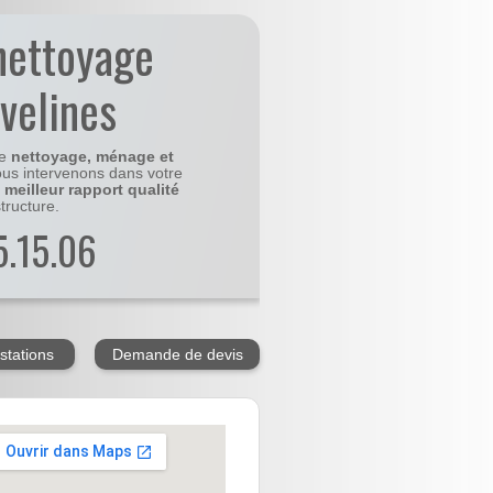
nettoyage
velines
le
nettoyage, ménage et
us intervenons dans votre
e
meilleur rapport qualité
tructure.
5.15.06
stations
Demande de devis