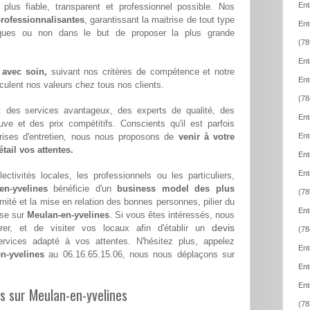
Ent
 plus fiable, transparent et professionnel possible. Nos
rofessionnalisantes
, garantissant la maitrise de tout type
Ent
iques ou non dans le but de proposer la plus grande
(78
Ent
 avec soin,
suivant nos critères de compétence et notre
Ent
hiculent nos valeurs chez tous nos clients.
(78
 : des services avantageux, des experts de qualité, des
Ent
euve et des prix compétitifs. Conscients qu'il est parfois
eprises d'entretien, nous nous proposons de
venir à votre
Ent
tail vos attentes.
Ent
Ent
ectivités locales, les professionnels ou les particuliers,
en-yvelines
bénéficie d'un
business model des plus
(78
imité et la mise en relation des bonnes personnes, pilier du
Ent
ise sur
Meulan-en-yvelines
. Si vous êtes intéressés, nous
devis
er, et de visiter vos locaux afin d'établir un
(78
vices adapté à vos attentes. N'hésitez plus, appelez
Ent
n-yvelines
au 06.16.65.15.06, nous nous déplaçons sur
Ent
Ent
es sur Meulan-en-yvelines
(78