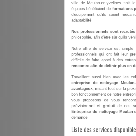
ville de Meulan-en-yvelines soit le
équipes bénéficient de
formations p
d'équipement qu'ils soient mécan
adaptabilité.
Nos professionnels sont recrutés
philosophie, afin d'être sûr qu'ils vé
Notre offre de service est simple
professionnels qui ont fait leur pr
difficile de faire appel à des entr
rencontre afin de définir plus en dé
Travaillant aussi bien avec les coll
entreprise de nettoyage Meulan-
avantageux
, misant tout sur la prox
bon fonctionnement de notre entrepr
vous proposons de vous rencontr
prévisionnel et gratuit
de nos ser
Entreprise de nettoyage Meulan-e
demande.
Liste des services disponibl