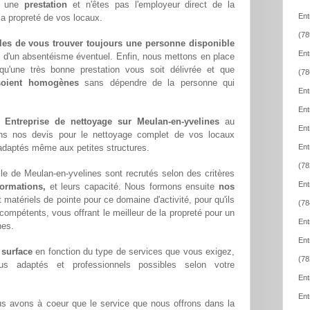
ez une
prestation
et n'êtes pas l'employeur direct de la
Ent
la propreté de vos locaux.
(78
les de vous trouver toujours une personne disponible
Ent
z d'un absentéisme éventuel. Enfin, nous mettons en place
qu'une très bonne prestation vous soit délivrée et que
(78
 soient homogènes
sans dépendre de la personne qui
Ent
Ent
e
Entreprise de nettoyage sur Meulan-en-yvelines
au
Ent
ons nos devis pour le nettoyage complet de vos locaux
x adaptés même aux petites structures.
Ent
(78
le de Meulan-en-yvelines sont recrutés selon des critères
Ent
formations,
et leurs capacité. Nous formons ensuite
nos
matériels de pointe pour ce domaine d'activité, pour qu'ils
(78
compétents, vous offrant le meilleur de la propreté pour un
Ent
nes.
Ent
 surface
en fonction du type de services que vous exigez,
(78
lus adaptés et professionnels possibles selon votre
Ent
Ent
us avons à coeur que le service que nous offrons dans la