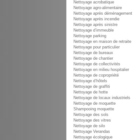
Nettoyage acrobatique
Nettoyage agro-alimentaire
Nettoyage après déménagement
Nettoyage après incendie
Nettoyage après sinistre
Nettoyage d’immeuble
Nettoyage parking
Nettoyage en maison de retraite
Nettoyage pour particulier
Nettoyage de bureaux
Nettoyage de chantier
Nettoyage de collectivités
Nettoyage en milieu hospitalier
Nettoyage de copropriété
Nettoyage d’hôtels
Nettoyage de graffiti
Nettoyage de hotte
Nettoyage de locaux industriels
Nettoyage de moquette
Shampooing moquette
Nettoyage des sols
Nettoyage des vitres
Nettoyage de silo
Nettoyage Verandas
Nettoyage écologique