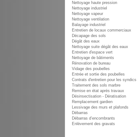
Nettoyage haute pression
Nettoyage industriel
Nettoyage vapeur
Nettoyage ventilation
Balayage industriel
Entretien de locaux commerciaux
Décapage des sols
Dégât des eaux
Nettoyage suite dégât des eaux
Entretien d'espace vert
Nettoyage de bâtiments
Rénovation de bureau
Vidage des poubelles
Entrée et sortie des poubelles
Contrats d'entretien pour les syndics
Traitement des sols marbre
Remise en état aprés travaux
Désinsectisation - Dératisation
Remplacement gardien
Lessivage des murs et plafonds
Débarras
Débarras d’encombrants
Enlèvement des gravats