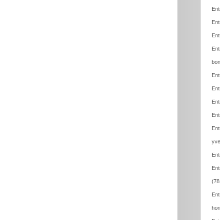
Ent
Ent
Ent
Ent
bon
Ent
Ent
Ent
Ent
Ent
yve
Ent
Ent
(78
Ent
hon