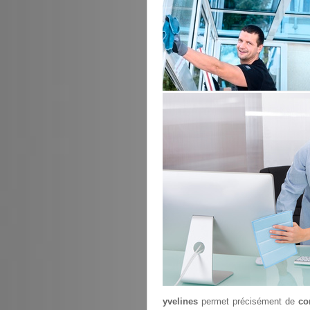
yvelines
permet précisément de
co