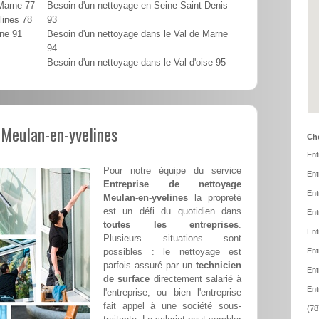
 Marne 77
Besoin d'un nettoyage en Seine Saint Denis
lines 78
93
nne 91
Besoin d'un nettoyage dans le Val de Marne
94
Besoin d'un nettoyage dans le Val d'oise 95
 Meulan-en-yvelines
Cho
Ent
Pour notre équipe du service
Ent
Entreprise de nettoyage
Ent
Meulan-en-yvelines
la propreté
est un défi du quotidien dans
Ent
toutes les entreprises
.
Ent
Plusieurs situations sont
possibles : le nettoyage est
Ent
parfois assuré par un
technicien
Ent
de surface
directement salarié à
Ent
l'entreprise, ou bien l'entreprise
fait appel à une société sous-
(78