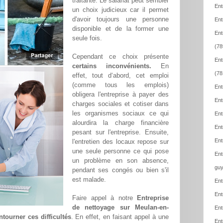
traitante. Le salariat peut sembler
Ent
un choix judicieux car il permet
d'avoir toujours une personne
Ent
disponible et de la former une
Ent
seule fois.
(78
Cependant ce choix présente
Ent
certains inconvénients.
En
(78
effet, tout d‘abord, cet emploi
(comme tous les emplois)
Ent
obligera l'entreprise à payer des
Ent
charges sociales et cotiser dans
les organismes sociaux ce qui
Ent
alourdira la charge financière
Ent
pesant sur l'entreprise. Ensuite,
Ent
l'entretien des locaux repose sur
une seule personne ce qui pose
Ent
un problème en son absence,
guy
pendant ses congés ou bien s'il
est malade.
Ent
Ent
Faire appel à notre
Entreprise
de nettoyage sur Meulan-en-
Ent
ntourner ces difficultés
. En effet, en faisant appel à une
Ent