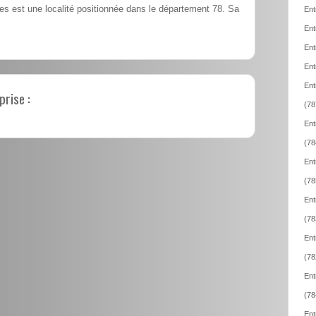
s est une localité positionnée dans le département 78. Sa
Ent
Ent
Ent
Ent
Ent
prise :
(78
Ent
(78
Ent
(78
Ent
(78
Ent
(78
Ent
(78
Ent