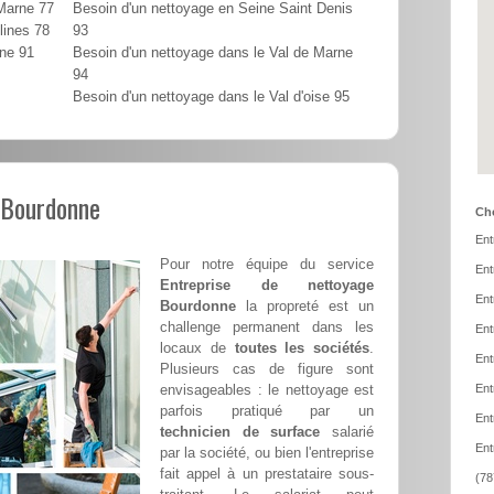
 Marne 77
Besoin d'un nettoyage en Seine Saint Denis
lines 78
93
nne 91
Besoin d'un nettoyage dans le Val de Marne
94
Besoin d'un nettoyage dans le Val d'oise 95
 Bourdonne
Cho
Ent
Pour notre équipe du service
Ent
Entreprise de nettoyage
Ent
Bourdonne
la propreté est un
challenge permanent dans les
Ent
locaux de
toutes les sociétés
.
Ent
Plusieurs cas de figure sont
envisageables : le nettoyage est
Ent
parfois pratiqué par un
Ent
technicien de surface
salarié
Ent
par la société, ou bien l'entreprise
fait appel à un prestataire sous-
(78