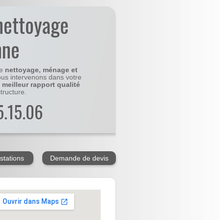
nettoyage
nne
le
nettoyage, ménage et
us intervenons dans votre
e
meilleur rapport qualité
tructure.
5.15.06
stations
Demande de devis