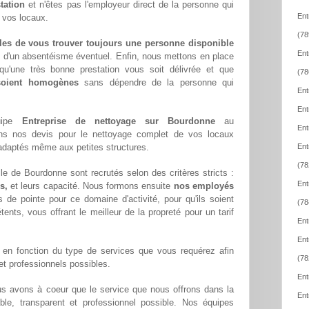
tation
et n'êtes pas l'employeur direct de la personne qui
Ent
e vos locaux.
(78
les de vous trouver toujours une personne disponible
Ent
z d'un absentéisme éventuel. Enfin, nous mettons en place
qu'une très bonne prestation vous soit délivrée et que
(78
 soient homogènes
sans dépendre de la personne qui
Ent
Ent
quipe
Entreprise de nettoyage sur Bourdonne
au
Ent
ons nos devis pour le nettoyage complet de vos locaux
x adaptés même aux petites structures.
Ent
(78
le de Bourdonne sont recrutés selon des critères stricts :
Ent
s,
et leurs capacité. Nous formons ensuite
nos employés
 de pointe pour ce domaine d'activité, pour qu'ils soient
(78
ents, vous offrant le meilleur de la propreté pour un tarif
Ent
Ent
en fonction du type de services que vous requérez afin
(78
 et professionnels possibles.
Ent
us avons à coeur que le service que nous offrons dans la
Ent
able, transparent et professionnel possible. Nos équipes