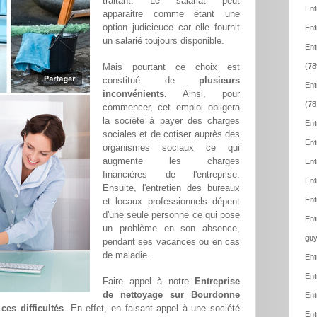
traitant. Le salariat peut
Ent
apparaitre comme étant une
option judicieuce car elle fournit
Ent
un salarié toujours disponible.
Ent
Mais pourtant ce choix est
(78
constitué de
plusieurs
Ent
inconvénients.
Ainsi, pour
(78
commencer, cet emploi obligera
la société à payer des charges
Ent
sociales et de cotiser auprès des
Ent
organismes sociaux ce qui
augmente les charges
Ent
financières de l'entreprise.
Ent
Ensuite, l'entretien des bureaux
Ent
et locaux professionnels dépent
d'une seule personne ce qui pose
Ent
un problème en son absence,
guy
pendant ses vacances ou en cas
de maladie.
Ent
Ent
Faire appel à notre
Entreprise
de nettoyage sur Bourdonne
Ent
ces difficultés
. En effet, en faisant appel à une société
Ent