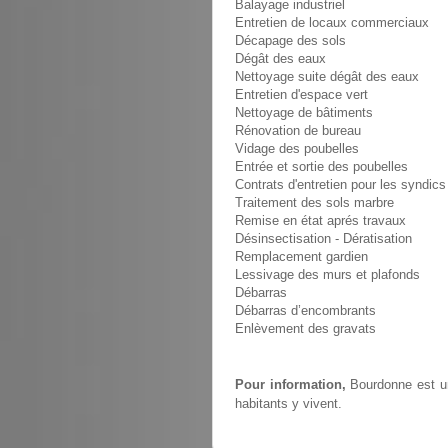
Balayage industriel
Entretien de locaux commerciaux
Décapage des sols
Dégât des eaux
Nettoyage suite dégât des eaux
Entretien d'espace vert
Nettoyage de bâtiments
Rénovation de bureau
Vidage des poubelles
Entrée et sortie des poubelles
Contrats d'entretien pour les syndics
Traitement des sols marbre
Remise en état aprés travaux
Désinsectisation - Dératisation
Remplacement gardien
Lessivage des murs et plafonds
Débarras
Débarras d’encombrants
Enlèvement des gravats
Pour information,
Bourdonne est un
habitants y vivent.