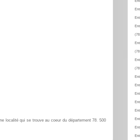
Ent
Ent
Ent
Ent
(78
Ent
(78
Ent
(78
Ent
Ent
Ent
Ent
Ent
Ent
e localité qui se trouve au coeur du département 78. 500
Ent
Ent