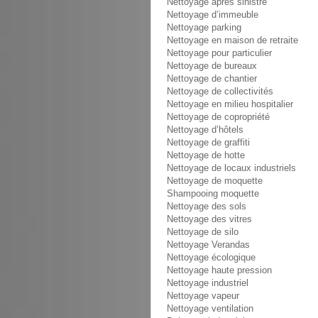
Nettoyage après sinistre
Nettoyage d’immeuble
Nettoyage parking
Nettoyage en maison de retraite
Nettoyage pour particulier
Nettoyage de bureaux
Nettoyage de chantier
Nettoyage de collectivités
Nettoyage en milieu hospitalier
Nettoyage de copropriété
Nettoyage d’hôtels
Nettoyage de graffiti
Nettoyage de hotte
Nettoyage de locaux industriels
Nettoyage de moquette
Shampooing moquette
Nettoyage des sols
Nettoyage des vitres
Nettoyage de silo
Nettoyage Verandas
Nettoyage écologique
Nettoyage haute pression
Nettoyage industriel
Nettoyage vapeur
Nettoyage ventilation