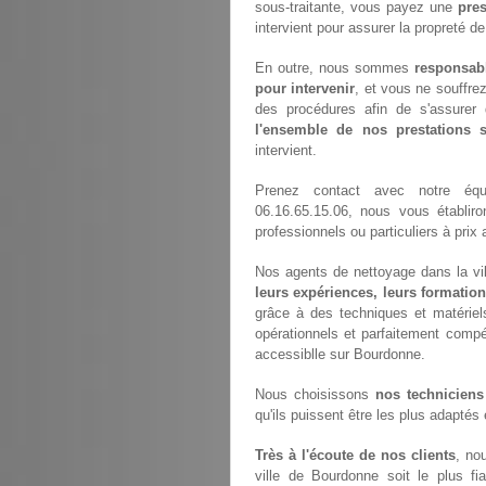
sous-traitante, vous payez une
pres
intervient pour assurer la propreté d
En outre, nous sommes
responsab
pour intervenir
, et vous ne souffre
des procédures afin de s'assurer 
l'ensemble de nos prestations
intervient.
Prenez contact avec notre é
06.16.65.15.06, nous vous établir
professionnels ou particuliers à pri
Nos agents de nettoyage dans la vil
leurs expériences, leurs formation
grâce à des techniques et matériels
opérationnels et parfaitement compét
accessiblle sur Bourdonne.
Nous choisissons
nos techniciens
qu'ils puissent être les plus adaptés
Très à l'écoute de nos clients
, no
ville de Bourdonne soit le plus fi