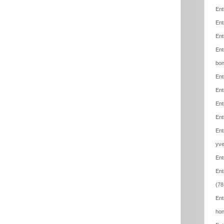
Ent
Ent
Ent
Ent
bon
Ent
Ent
Ent
Ent
Ent
yve
Ent
Ent
(78
Ent
hon