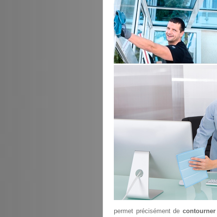
permet précisément de
contourner 