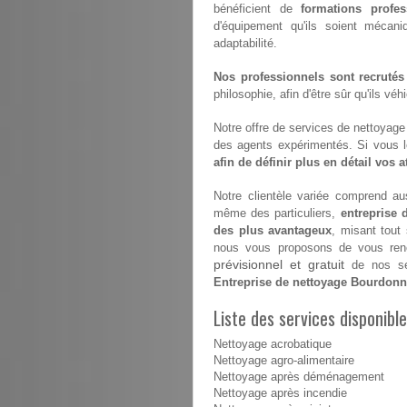
bénéficient de
formations profes
d'équipement qu'ils soient mécan
adaptabilité.
Nos professionnels sont recrutés
philosophie, afin d'être sûr qu'ils vé
Notre offre de services de nettoyage e
des agents expérimentés. Si vous 
afin de définir plus en détail vos 
Notre clientèle variée comprend aus
même des particuliers,
entreprise
des plus avantageux
, misant tout
nous vous proposons de vous renco
prévisionnel et gratuit
de nos ser
Entreprise de nettoyage Bourdon
Liste des services disponib
Nettoyage acrobatique
Nettoyage agro-alimentaire
Nettoyage après déménagement
Nettoyage après incendie