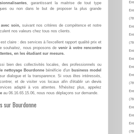
Ent
sionnalisantes
, garantissant la maitrise de tout type
iques ou non dans le but de proposer la plus grande
Ent
(78
 avec soin,
suivant nos critères de compétence et notre
Ent
hiculent nos valeurs chez tous nos clients.
Ent
st claire : des services à l'excellent rapport qualité prix et
(78
le souhaitez, nous proposons de
venir à votre rencontre
Ent
attentes, en les étudiant sur mesure.
Ent
si bien des collectivités locales, des professionnels ou
Ent
 de nettoyage Bourdonne
bénéficie d'un
business model
Ent
 sur dialogue et la transparence. Si vous êtes intéressés,
devis
ntrer, et de visiter vos locaux afin d'établir un
(78
vices adapté à vos attentes. N'hésitez plus, appelez
Ent
ne
au 06.16.65.15.06, nous nous déplaçons sur demande.
(78
les sur Bourdonne
Ent
Ent
Ent
(78