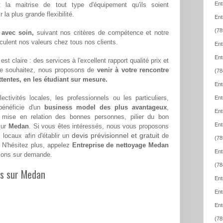
Ent
t la maitrise de tout type d'équipement qu'ils soient
la plus grande flexibilité.
Ent
(78
 avec soin,
suivant nos critères de compétence et notre
hiculent nos valeurs chez tous nos clients.
Ent
Ent
st claire : des services à l'excellent rapport qualité prix et
le souhaitez, nous proposons de
venir à votre rencontre
(78
attentes, en les étudiant sur mesure.
Ent
ectivités locales, les professionnels ou les particuliers,
Ent
énéficie d'un
business model des plus avantageux
,
Ent
a mise en relation des bonnes personnes, pilier du bon
Ent
sur
Medan
. Si vous êtes intéressés, nous vous proposons
devis prévisionnel et gratuit
 locaux afin d'établir un
de
(78
 N'hésitez plus, appelez
Entreprise de nettoyage Medan
Ent
çons sur demande.
(78
es sur Medan
Ent
Ent
Ent
(78