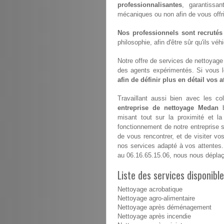
professionnalisantes
, garantissan
mécaniques ou non afin de vous offrir 
Nos professionnels sont recrutés
philosophie, afin d'être sûr qu'ils vé
Notre offre de services de nettoyage e
des agents expérimentés. Si vous 
afin de définir plus en détail vos 
Travaillant aussi bien avec les coll
entreprise de nettoyage Medan
b
misant tout sur la proximité et l
fonctionnement de notre entreprise 
de vous rencontrer, et de visiter vos
nos services adapté à vos attentes.
au 06.16.65.15.06, nous nous dépla
Liste des services disponibl
Nettoyage acrobatique
Nettoyage agro-alimentaire
Nettoyage après déménagement
Nettoyage après incendie