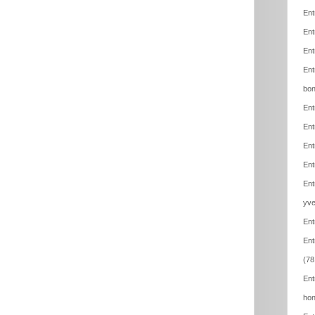
Ent
Ent
Ent
Ent
bon
Ent
Ent
Ent
Ent
Ent
yve
Ent
Ent
(78
Ent
hon