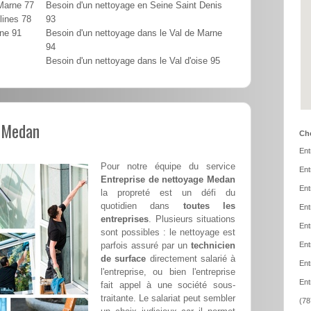
 Marne 77
Besoin d'un nettoyage en Seine Saint Denis
lines 78
93
nne 91
Besoin d'un nettoyage dans le Val de Marne
94
Besoin d'un nettoyage dans le Val d'oise 95
l Medan
Cho
Ent
Pour notre équipe du service
Ent
Entreprise de nettoyage Medan
Ent
la propreté est un défi du
quotidien dans
toutes les
Ent
entreprises
. Plusieurs situations
Ent
sont possibles : le nettoyage est
parfois assuré par un
technicien
Ent
de surface
directement salarié à
Ent
l'entreprise, ou bien l'entreprise
Ent
fait appel à une société sous-
traitante. Le salariat peut sembler
(78