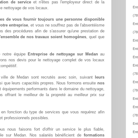
ation de service
et n'êtes pas l'employeur direct de la
Ent
 le nettoyage de vos locaux.
(78
es de vous fournir toujours une personne disponible
Ent
otre entreprise
, et vous ne souffrez pas de l'absentéisme
ns des procédures afin de s'assurer qu'une prestation de
(78
l'ensemble de nos travaux soient homogènes
, quel que
Ent
Ent
e notre équipe
Entreprise de nettoyage sur Medan
au
Ent
rons nos devis pour le nettoyage complet de vos locaux
compétitif.
Ent
(78
ville de Medan sont recrutés avec soin, suivant
leurs
Ent
si que leurs capacités propres. Nous formons ensuite
nos
t équipements performants dans le domaine du nettoyage,
(78
us offrant le meilleur de la propreté au meilleur prix sur
Ent
Ent
en fonction du type de services que vous requérez afin
(78
 et professionnels possibles.
Ent
ous nous faisons fort d'offrir un service le plus fiable,
Ent
ible sur Medan. Nos salariés bénéficient de
formations