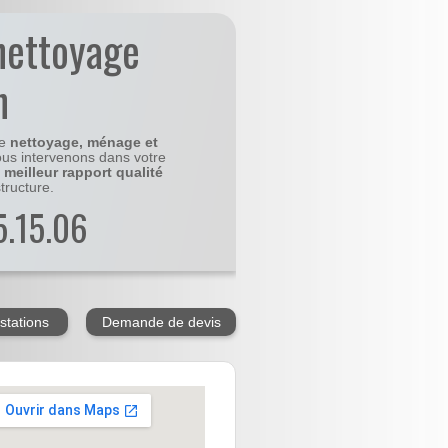
nettoyage
n
le
nettoyage, ménage et
us intervenons dans votre
e
meilleur rapport qualité
tructure.
5.15.06
stations
Demande de devis