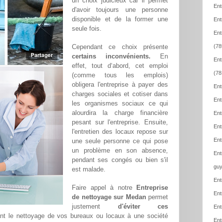
un choix judicieux car il permet
Ent
d'avoir toujours une personne
disponible et de la former une
Ent
seule fois.
Ent
Cependant ce choix présente
(78
certains inconvénients.
En
Ent
effet, tout d‘abord, cet emploi
(78
(comme tous les emplois)
obligera l'entreprise à payer des
Ent
charges sociales et cotiser dans
Ent
les organismes sociaux ce qui
alourdira la charge financière
Ent
pesant sur l'entreprise. Ensuite,
Ent
l'entretien des locaux repose sur
Ent
une seule personne ce qui pose
un problème en son absence,
Ent
pendant ses congés ou bien s'il
guy
est malade.
Ent
Faire appel à notre
Entreprise
Ent
de nettoyage sur Medan
permet
justement
d'éviter ces
Ent
ant le nettoyage de vos bureaux ou locaux à une société
Ent