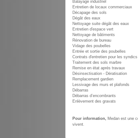
Balayage industriel
Entretien de locaux commerciaux
Décapage des sols
Dégât des eaux
Nettoyage suite dégât des eaux
Entretien d'espace vert
Nettoyage de bâtiments
Rénovation de bureau
Vidage des poubelles
Entrée et sortie des poubelles
Contrats d'entretien pour les syndics
Traitement des sols marbre
Remise en état aprés travaux
Désinsectisation - Dératisation
Remplacement gardien
Lessivage des murs et plafonds
Débarras
Débarras d’encombrants
Enlèvement des gravats
Pour information,
Medan est une co
vivent.