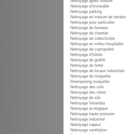
Nettoyage après sinistre
Nettoyage d’immeuble
Nettoyage parking
Nettoyage en maison de retraite
Nettoyage pour particulier
Nettoyage de bureaux
Nettoyage de chantier
Nettoyage de collectivités
Nettoyage en milieu hospitalier
Nettoyage de copropriété
Nettoyage d’hôtels
Nettoyage de graffiti
Nettoyage de hotte
Nettoyage de locaux industriels
Nettoyage de moquette
Shampooing moquette
Nettoyage des sols
Nettoyage des vitres
Nettoyage de silo
Nettoyage Verandas
Nettoyage écologique
Nettoyage haute pression
Nettoyage industriel
Nettoyage vapeur
Nettoyage ventilation