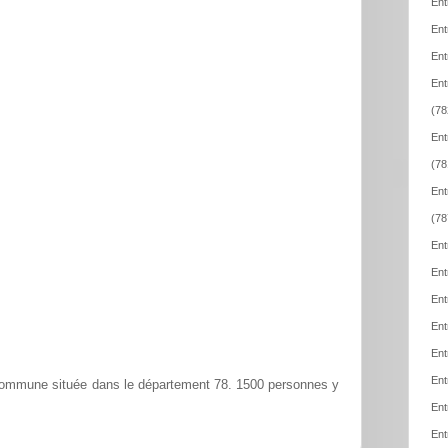
Ent
Ent
Ent
Ent
(78
Ent
(78
Ent
(78
Ent
Ent
Ent
Ent
Ent
Ent
mmune située dans le département 78. 1500 personnes y
Ent
Ent