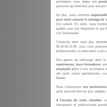
prestataire, vous réglez une
prest
personne qui intervient pour assurer
De plus, nous sommes
responsabl
pour venir assurer le ménage de v
d'un salarié. En outre, nous monto
qualité vous soit dispensée et que
soit l'intervenant.
Contactez donc sans plus attendr
06.16.65.15.06, nous vous propose
professionnels ou particuliers à prix 
Nos agents de nettoyage dans la 
expériences, leurs formations,
ain
employés
grâce à nos techniques e
afin qu'ils soient opérationnels, vo
Medan.
Nous choisissons
nos techniciens
qu'ils puissent être les plus adaptés
A l'écoute de notre clientèle
, n
transparent et professionnel poss