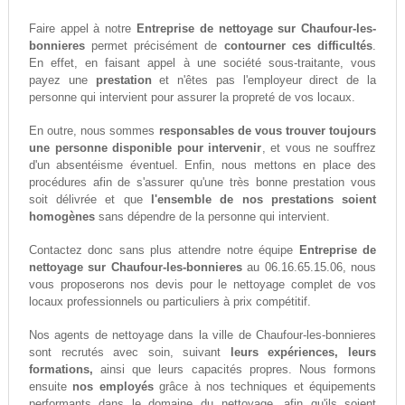
Faire appel à notre
Entreprise de nettoyage sur Chaufour-les-
bonnieres
permet précisément de
contourner ces difficultés
.
En effet, en faisant appel à une société sous-traitante, vous
payez une
prestation
et n'êtes pas l'employeur direct de la
personne qui intervient pour assurer la propreté de vos locaux.
En outre, nous sommes
responsables de vous trouver toujours
une personne disponible pour intervenir
, et vous ne souffrez
d'un absentéisme éventuel. Enfin, nous mettons en place des
procédures afin de s'assurer qu'une très bonne prestation vous
soit délivrée et que
l'ensemble de nos prestations soient
homogènes
sans dépendre de la personne qui intervient.
Contactez donc sans plus attendre notre équipe
Entreprise de
nettoyage sur Chaufour-les-bonnieres
au 06.16.65.15.06, nous
vous proposerons nos devis pour le nettoyage complet de vos
locaux professionnels ou particuliers à prix compétitif.
Nos agents de nettoyage dans la ville de Chaufour-les-bonnieres
sont recrutés avec soin, suivant
leurs expériences, leurs
formations,
ainsi que leurs capacités propres. Nous formons
ensuite
nos employés
grâce à nos techniques et équipements
performants dans le domaine du nettoyage, afin qu'ils soient