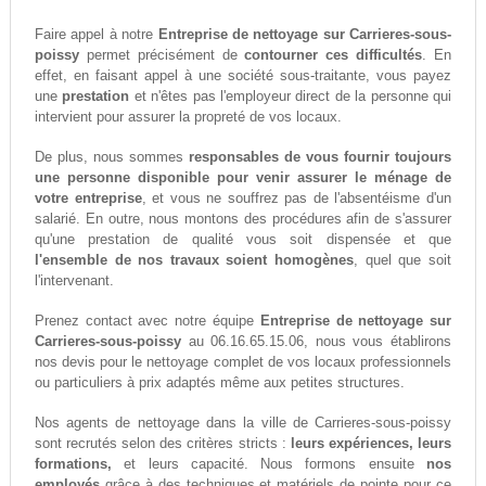
Faire appel à notre
Entreprise de nettoyage sur Carrieres-sous-
poissy
permet précisément de
contourner ces difficultés
. En
effet, en faisant appel à une société sous-traitante, vous payez
une
prestation
et n'êtes pas l'employeur direct de la personne qui
intervient pour assurer la propreté de vos locaux.
De plus, nous sommes
responsables de vous fournir toujours
une personne disponible pour venir assurer le ménage de
votre entreprise
, et vous ne souffrez pas de l'absentéisme d'un
salarié. En outre, nous montons des procédures afin de s'assurer
qu'une prestation de qualité vous soit dispensée et que
l'ensemble de nos travaux soient homogènes
, quel que soit
l'intervenant.
Prenez contact avec notre équipe
Entreprise de nettoyage sur
Carrieres-sous-poissy
au 06.16.65.15.06, nous vous établirons
nos devis pour le nettoyage complet de vos locaux professionnels
ou particuliers à prix adaptés même aux petites structures.
Nos agents de nettoyage dans la ville de Carrieres-sous-poissy
sont recrutés selon des critères stricts :
leurs expériences, leurs
formations,
et leurs capacité. Nous formons ensuite
nos
employés
grâce à des techniques et matériels de pointe pour ce