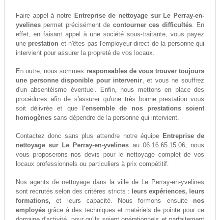
Faire appel à notre
Entreprise de nettoyage sur Le Perray-en-
yvelines
permet précisément de
contourner ces difficultés
. En
effet, en faisant appel à une société sous-traitante, vous payez
une
prestation
et n'êtes pas l'employeur direct de la personne qui
intervient pour assurer la propreté de vos locaux.
En outre, nous sommes
responsables de vous trouver toujours
une personne disponible pour intervenir
, et vous ne souffrez
d'un absentéisme éventuel. Enfin, nous mettons en place des
procédures afin de s'assurer qu'une très bonne prestation vous
soit délivrée et que
l'ensemble de nos prestations soient
homogènes
sans dépendre de la personne qui intervient.
Contactez donc sans plus attendre notre équipe
Entreprise de
nettoyage sur Le Perray-en-yvelines
au 06.16.65.15.06, nous
vous proposerons nos devis pour le nettoyage complet de vos
locaux professionnels ou particuliers à prix compétitif.
Nos agents de nettoyage dans la ville de Le Perray-en-yvelines
sont recrutés selon des critères stricts :
leurs expériences, leurs
formations,
et leurs capacité. Nous formons ensuite
nos
employés
grâce à des techniques et matériels de pointe pour ce
domaine d'activité, pour qu'ils soient opérationnels et parfaitement