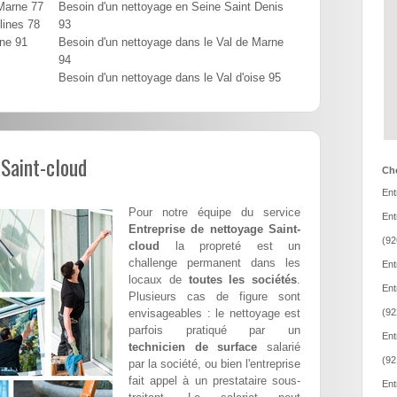
 Marne 77
Besoin d'un nettoyage en Seine Saint Denis
lines 78
93
nne 91
Besoin d'un nettoyage dans le Val de Marne
94
Besoin d'un nettoyage dans le Val d'oise 95
 Saint-cloud
Cho
Ent
Pour notre équipe du service
Ent
Entreprise de nettoyage Saint-
(92
cloud
la propreté est un
challenge permanent dans les
Ent
locaux de
toutes les sociétés
.
Ent
Plusieurs cas de figure sont
envisageables : le nettoyage est
(92
parfois pratiqué par un
Ent
technicien de surface
salarié
(92
par la société, ou bien l'entreprise
fait appel à un prestataire sous-
Ent