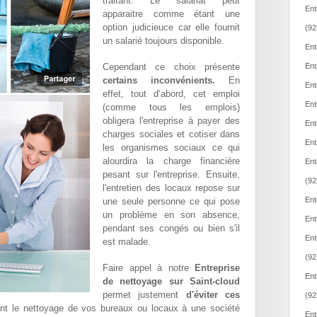
traitant. Le salariat peut
Ent
apparaitre comme étant une
option judicieuce car elle fournit
(92
un salarié toujours disponible.
Ent
Cependant ce choix présente
Ent
certains inconvénients.
En
Ent
effet, tout d‘abord, cet emploi
Ent
(comme tous les emplois)
obligera l'entreprise à payer des
Ent
charges sociales et cotiser dans
Ent
les organismes sociaux ce qui
alourdira la charge financière
Ent
pesant sur l'entreprise. Ensuite,
(92
l'entretien des locaux repose sur
Ent
une seule personne ce qui pose
un problème en son absence,
Ent
pendant ses congés ou bien s'il
Ent
est malade.
(92
Faire appel à notre
Entreprise
Ent
de nettoyage sur Saint-cloud
permet justement
d'éviter ces
(92
ant le nettoyage de vos bureaux ou locaux à une société
Ent