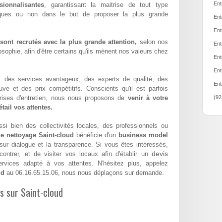
Ent
sionnalisantes
, garantissant la maitrise de tout type
iques ou non dans le but de proposer la plus grande
Ent
Ent
ont recrutés avec la plus grande attention,
selon nos
Ent
sophie, afin d'être certains qu'ils mènent nos valeurs chez
Ent
Ent
 : des services avantageux, des experts de qualité, des
Ent
euve et des prix compétitifs. Conscients qu'il est parfois
eprises d'entretien, nous nous proposons de
venir à votre
(92
tail vos attentes.
si bien des collectivités locales, des professionnels ou
de nettoyage Saint-cloud
bénéficie d'un
business model
 sur dialogue et la transparence. Si vous êtes intéressés,
devis
ntrer, et de visiter vos locaux afin d'établir un
vices adapté à vos attentes. N'hésitez plus, appelez
ud
au 06.16.65.15.06, nous nous déplaçons sur demande.
es sur Saint-cloud