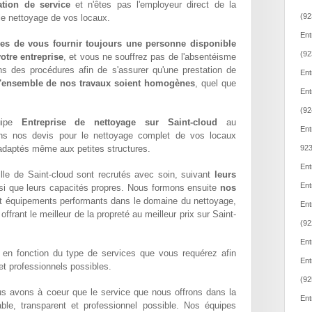
ation de service
et n'êtes pas l'employeur direct de la
(92
 le nettoyage de vos locaux.
Ent
es de vous fournir toujours une personne disponible
(92
otre entreprise
, et vous ne souffrez pas de l'absentéisme
ns des procédures afin de s'assurer qu'une prestation de
Ent
l'ensemble de nos travaux soient homogènes
, quel que
Ent
(92
quipe
Entreprise de nettoyage sur Saint-cloud
au
Ent
ons nos devis pour le nettoyage complet de vos locaux
x adaptés même aux petites structures.
923
Ent
lle de Saint-cloud sont recrutés avec soin, suivant
leurs
Ent
si que leurs capacités propres. Nous formons ensuite
nos
t équipements performants dans le domaine du nettoyage,
Ent
 offrant le meilleur de la propreté au meilleur prix sur Saint-
(92
Ent
en fonction du type de services que vous requérez afin
Ent
 et professionnels possibles.
(92
us avons à coeur que le service que nous offrons dans la
Ent
iable, transparent et professionnel possible. Nos équipes