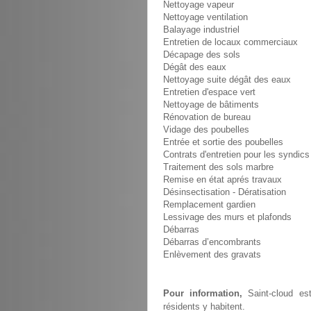
Nettoyage vapeur
Nettoyage ventilation
Balayage industriel
Entretien de locaux commerciaux
Décapage des sols
Dégât des eaux
Nettoyage suite dégât des eaux
Entretien d'espace vert
Nettoyage de bâtiments
Rénovation de bureau
Vidage des poubelles
Entrée et sortie des poubelles
Contrats d'entretien pour les syndics
Traitement des sols marbre
Remise en état aprés travaux
Désinsectisation - Dératisation
Remplacement gardien
Lessivage des murs et plafonds
Débarras
Débarras d’encombrants
Enlèvement des gravats
Pour information,
Saint-cloud est
résidents y habitent.