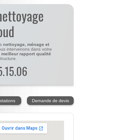
nettoyage
oud
le
nettoyage, ménage et
us intervenons dans votre
e
meilleur rapport qualité
tructure.
5.15.06
stations
Demande de devis