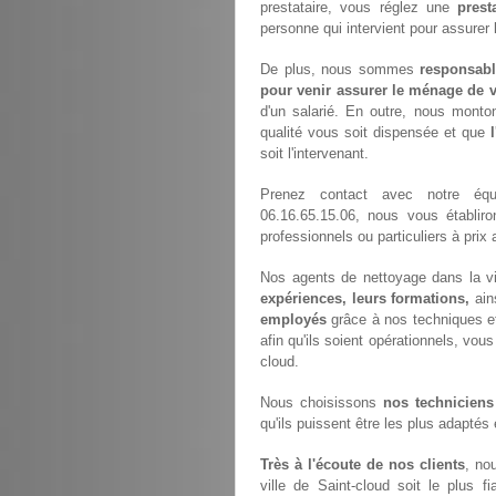
prestataire, vous réglez une
prest
personne qui intervient pour assurer
De plus, nous sommes
responsabl
pour venir assurer le ménage de v
d'un salarié. En outre, nous monto
qualité vous soit dispensée et que
soit l'intervenant.
Prenez contact avec notre é
06.16.65.15.06, nous vous établir
professionnels ou particuliers à pri
Nos agents de nettoyage dans la vi
expériences, leurs formations,
ain
employés
grâce à nos techniques e
afin qu'ils soient opérationnels, vous
cloud.
Nous choisissons
nos techniciens
qu'ils puissent être les plus adaptés
Très à l'écoute de nos clients
, no
ville de Saint-cloud soit le plus f