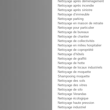
Nettoyage après déménagement
Nettoyage après incendie
Nettoyage après sinistre
Nettoyage d’immeuble
Nettoyage parking
Nettoyage en maison de retraite
Nettoyage pour particulier
Nettoyage de bureaux
Nettoyage de chantier
Nettoyage de collectivités
Nettoyage en milieu hospitalier
Nettoyage de copropriété
Nettoyage d’hôtels
Nettoyage de graffiti
Nettoyage de hotte
Nettoyage de locaux industriels
Nettoyage de moquette
Shampooing moquette
Nettoyage des sols
Nettoyage des vitres
Nettoyage de silo
Nettoyage Verandas
Nettoyage écologique
Nettoyage haute pression
Nettoyage industriel