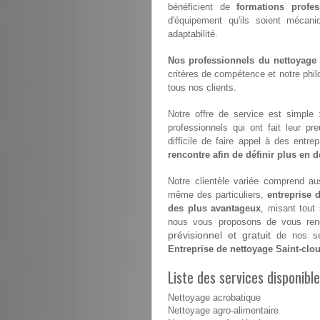
bénéficient de
formations profes
d'équipement qu'ils soient mécan
adaptabilité.
Nos professionnels du nettoyage s
critères de compétence et notre philo
tous nos clients.
Notre offre de service est simple
professionnels qui ont fait leur pr
difficile de faire appel à des entr
rencontre afin de définir plus en dé
Notre clientèle variée comprend aus
même des particuliers,
entreprise 
des plus avantageux
, misant tout
nous vous proposons de vous renco
prévisionnel et gratuit
de nos ser
Entreprise de nettoyage Saint-clo
Liste des services disponibl
Nettoyage acrobatique
Nettoyage agro-alimentaire