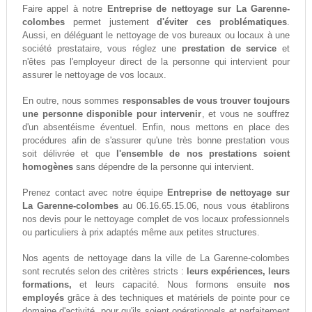
Faire appel à notre
Entreprise de nettoyage sur La Garenne-
colombes
permet justement
d'éviter ces problématiques
.
Aussi, en déléguant le nettoyage de vos bureaux ou locaux à une
société prestataire, vous réglez une
prestation de service
et
n'êtes pas l'employeur direct de la personne qui intervient pour
assurer le nettoyage de vos locaux.
En outre, nous sommes
responsables de vous trouver toujours
une personne disponible pour intervenir
, et vous ne souffrez
d'un absentéisme éventuel. Enfin, nous mettons en place des
procédures afin de s'assurer qu'une très bonne prestation vous
soit délivrée et que
l'ensemble de nos prestations soient
homogènes
sans dépendre de la personne qui intervient.
Prenez contact avec notre équipe
Entreprise de nettoyage sur
La Garenne-colombes
au 06.16.65.15.06, nous vous établirons
nos devis pour le nettoyage complet de vos locaux professionnels
ou particuliers à prix adaptés même aux petites structures.
Nos agents de nettoyage dans la ville de La Garenne-colombes
sont recrutés selon des critères stricts :
leurs expériences, leurs
formations,
et leurs capacité. Nous formons ensuite
nos
employés
grâce à des techniques et matériels de pointe pour ce
domaine d'activité, pour qu'ils soient opérationnels et parfaitement