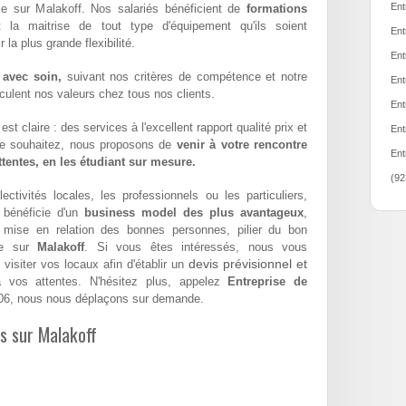
Ent
ble sur Malakoff. Nos salariés bénéficient de
formations
t la maitrise de tout type d'équipement qu'ils soient
Ent
la plus grande flexibilité.
Ent
 avec soin,
suivant nos critères de compétence et notre
Ent
hiculent nos valeurs chez tous nos clients.
Ent
st claire : des services à l'excellent rapport qualité prix et
Ent
le souhaitez, nous proposons de
venir à votre rencontre
Ent
attentes, en les étudiant sur mesure.
(92
ectivités locales, les professionnels ou les particuliers,
bénéficie d'un
business model des plus avantageux
,
a mise en relation des bonnes personnes, pilier du bon
ise sur
Malakoff
. Si vous êtes intéressés, nous vous
devis prévisionnel et
visiter vos locaux afin d'établir un
vos attentes. N'hésitez plus, appelez
Entreprise de
06, nous nous déplaçons sur demande.
es sur Malakoff