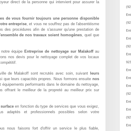
oyeur direct de la personne qui intervient pour assurer la
(92
Ent
es de vous fournir toujours une personne disponible
(92
otre entreprise
, et vous ne souffrez pas de l'absentéisme
ns des procédures afin de s'assurer qu'une prestation de
Ent
l'ensemble de nos travaux soient homogènes
, quel que
Ent
(92
 notre équipe
Entreprise de nettoyage sur Malakoff
au
Ent
rons nos devis pour le nettoyage complet de vos locaux
compétitif.
923
Ent
ille de Malakoff sont recrutés avec soin, suivant
leurs
Ent
si que leurs capacités propres. Nous formons ensuite
nos
t équipements performants dans le domaine du nettoyage,
Ent
us offrant le meilleur de la propreté au meilleur prix sur
(92
Ent
 surface
en fonction du type de services que vous exigez,
Ent
lus adaptés et professionnels possibles selon votre
(92
Ent
ous nous faisons fort d'offrir un service le plus fiable,