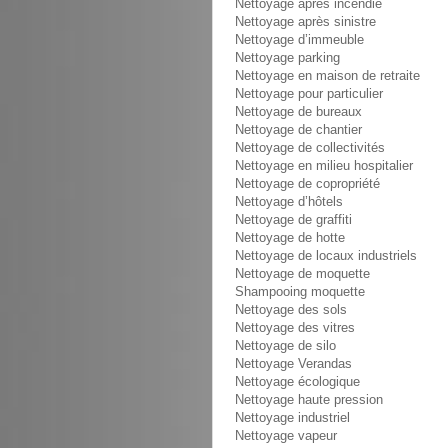
Nettoyage après incendie
Nettoyage après sinistre
Nettoyage d’immeuble
Nettoyage parking
Nettoyage en maison de retraite
Nettoyage pour particulier
Nettoyage de bureaux
Nettoyage de chantier
Nettoyage de collectivités
Nettoyage en milieu hospitalier
Nettoyage de copropriété
Nettoyage d’hôtels
Nettoyage de graffiti
Nettoyage de hotte
Nettoyage de locaux industriels
Nettoyage de moquette
Shampooing moquette
Nettoyage des sols
Nettoyage des vitres
Nettoyage de silo
Nettoyage Verandas
Nettoyage écologique
Nettoyage haute pression
Nettoyage industriel
Nettoyage vapeur