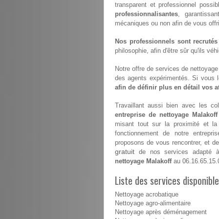
transparent et professionnel possi
professionnalisantes
, garantissan
mécaniques ou non afin de vous offrir 
Nos professionnels sont recrutés
philosophie, afin d'être sûr qu'ils vé
Notre offre de services de nettoyage e
des agents expérimentés. Si vous 
afin de définir plus en détail vos 
Travaillant aussi bien avec les coll
entreprise de nettoyage Malakoff
misant tout sur la proximité et l
fonctionnement de notre entrepr
proposons de vous rencontrer, et de 
gratuit
de nos services adapté à 
nettoyage Malakoff
au 06.16.65.15.
Liste des services disponibl
Nettoyage acrobatique
Nettoyage agro-alimentaire
Nettoyage après déménagement