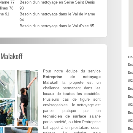
 Marne 77
Besoin d'un nettoyage en Seine Saint Denis
lines 78
93
nne 91
Besoin d'un nettoyage dans le Val de Marne
94
Besoin d'un nettoyage dans le Val d'oise 95
 Malakoff
Cho
Ent
Pour notre équipe du service
Ent
Entreprise de nettoyage
(92
Malakoff
la propreté est un
challenge permanent dans les
Ent
locaux de
toutes les sociétés
.
Ent
Plusieurs cas de figure sont
envisageables : le nettoyage est
(92
parfois pratiqué par un
Ent
technicien de surface
salarié
(92
par la société, ou bien l'entreprise
fait appel à un prestataire sous-
Ent