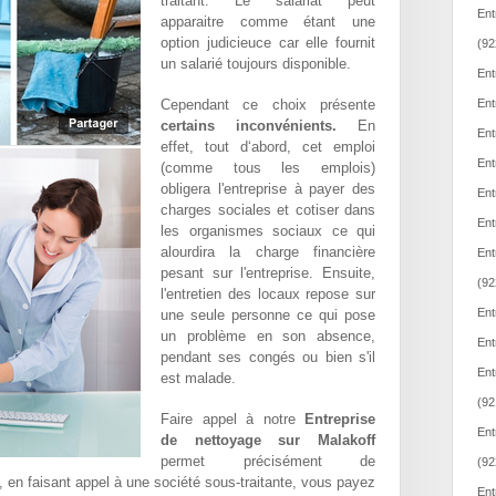
traitant. Le salariat peut
Ent
apparaitre comme étant une
option judicieuce car elle fournit
(92
un salarié toujours disponible.
Ent
Cependant ce choix présente
Ent
certains inconvénients.
En
Ent
effet, tout d‘abord, cet emploi
Ent
(comme tous les emplois)
obligera l'entreprise à payer des
Ent
charges sociales et cotiser dans
Ent
les organismes sociaux ce qui
alourdira la charge financière
Ent
pesant sur l'entreprise. Ensuite,
(92
l'entretien des locaux repose sur
Ent
une seule personne ce qui pose
un problème en son absence,
Ent
pendant ses congés ou bien s'il
Ent
est malade.
(92
Faire appel à notre
Entreprise
Ent
de nettoyage sur Malakoff
permet précisément de
(92
t, en faisant appel à une société sous-traitante, vous payez
Ent