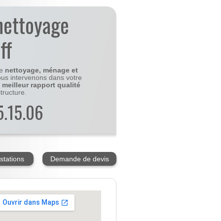
nettoyage
ff
le
nettoyage, ménage et
us intervenons dans votre
e
meilleur rapport qualité
tructure.
5.15.06
stations
Demande de devis