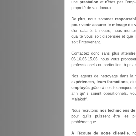
une
prestation
et n'êtes pas l'empl
propreté de vos locaux.
De plus, nous sommes
responsabl
pour venir assurer le ménage de v
d'un salarié. En outre, nous monto
qualité vous soit dispensée et que
soit l'intervenant.
Contactez donc sans plus attendre
06.16.65.15.06, nous vous propose
professionnels ou particuliers à prix 
Nos agents de nettoyage dans la v
expériences, leurs formations,
ain
employés
grâce à nos techniques e
afin qu'ils soient opérationnels, vo
Malakoff.
Nous recrutons
nos techniciens de
pour qu'ils puissent être les p
problématique.
A l'écoute de notre clientèle
, n