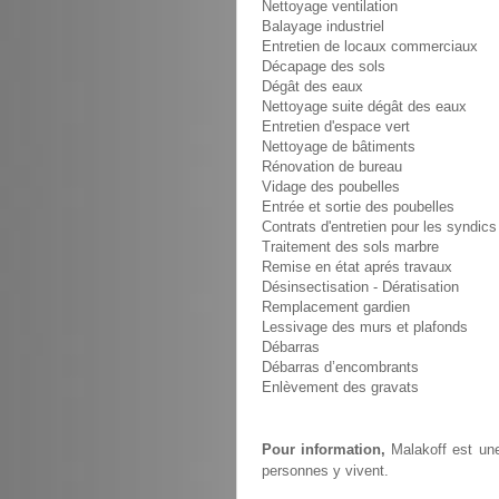
Nettoyage ventilation
Balayage industriel
Entretien de locaux commerciaux
Décapage des sols
Dégât des eaux
Nettoyage suite dégât des eaux
Entretien d'espace vert
Nettoyage de bâtiments
Rénovation de bureau
Vidage des poubelles
Entrée et sortie des poubelles
Contrats d'entretien pour les syndics
Traitement des sols marbre
Remise en état aprés travaux
Désinsectisation - Dératisation
Remplacement gardien
Lessivage des murs et plafonds
Débarras
Débarras d’encombrants
Enlèvement des gravats
Pour information,
Malakoff est une
personnes y vivent.