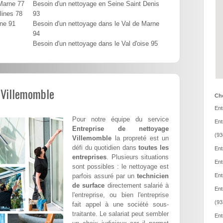
 Marne 77
Besoin d'un nettoyage en Seine Saint Denis
lines 78
93
nne 91
Besoin d'un nettoyage dans le Val de Marne
94
Besoin d'un nettoyage dans le Val d'oise 95
 Villemomble
Cho
Ent
Pour notre équipe du service
Ent
Entreprise de nettoyage
(93
Villemomble
la propreté est un
défi du quotidien dans
toutes les
Ent
entreprises
. Plusieurs situations
Ent
sont possibles : le nettoyage est
parfois assuré par un
technicien
Ent
de surface
directement salarié à
Ent
l'entreprise, ou bien l'entreprise
(93
fait appel à une société sous-
traitante. Le salariat peut sembler
Ent