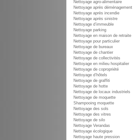
Nettoyage agro-alimentaire
Nettoyage après déménagement
Nettoyage après incendie
Nettoyage après sinistre
Nettoyage d’immeuble
Nettoyage parking
Nettoyage en maison de retraite
Nettoyage pour particulier
Nettoyage de bureaux
Nettoyage de chantier
Nettoyage de collectivités
Nettoyage en milieu hospitalier
Nettoyage de copropriété
Nettoyage d’hôtels
Nettoyage de graffiti
Nettoyage de hotte
Nettoyage de locaux industriels
Nettoyage de moquette
Shampooing moquette
Nettoyage des sols
Nettoyage des vitres
Nettoyage de silo
Nettoyage Verandas
Nettoyage écologique
Nettoyage haute pression