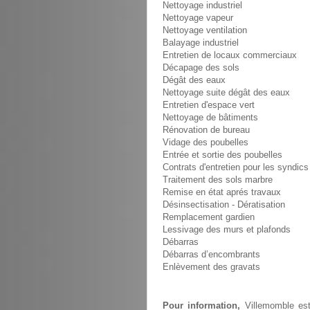
Nettoyage industriel
Nettoyage vapeur
Nettoyage ventilation
Balayage industriel
Entretien de locaux commerciaux
Décapage des sols
Dégât des eaux
Nettoyage suite dégât des eaux
Entretien d'espace vert
Nettoyage de bâtiments
Rénovation de bureau
Vidage des poubelles
Entrée et sortie des poubelles
Contrats d'entretien pour les syndics
Traitement des sols marbre
Remise en état aprés travaux
Désinsectisation - Dératisation
Remplacement gardien
Lessivage des murs et plafonds
Débarras
Débarras d’encombrants
Enlèvement des gravats
Pour information,
Villemomble est