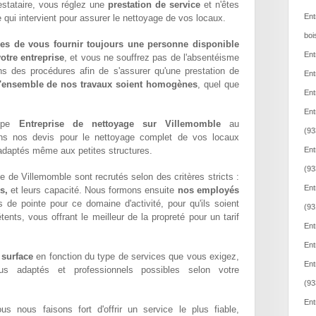
estataire, vous réglez une
prestation de service
et n'êtes
Ent
 qui intervient pour assurer le nettoyage de vos locaux.
boi
es de vous fournir toujours une personne disponible
Ent
otre entreprise
, et vous ne souffrez pas de l'absentéisme
ns des procédures afin de s'assurer qu'une prestation de
Ent
l'ensemble de nos travaux soient homogènes
, quel que
Ent
Ent
uipe
Entreprise de nettoyage sur Villemomble
au
(93
ons nos devis pour le nettoyage complet de vos locaux
x adaptés même aux petites structures.
Ent
(93
e de Villemomble sont recrutés selon des critères stricts :
Ent
s,
et leurs capacité. Nous formons ensuite
nos employés
 de pointe pour ce domaine d'activité, pour qu'ils soient
(93
ents, vous offrant le meilleur de la propreté pour un tarif
Ent
Ent
 surface
en fonction du type de services que vous exigez,
Ent
lus adaptés et professionnels possibles selon votre
(93
Ent
ous nous faisons fort d'offrir un service le plus fiable,