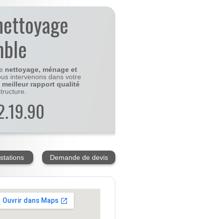
nettoyage
mble
le
nettoyage, ménage et
us intervenons dans votre
e
meilleur rapport qualité
tructure.
2.19.90
stations
Demande de devis