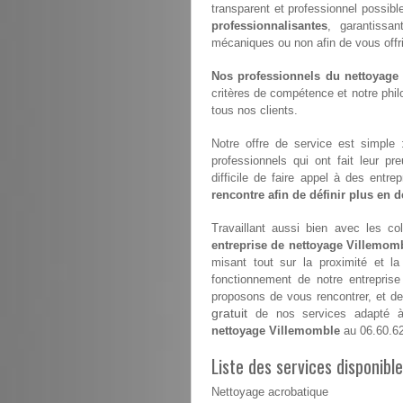
transparent et professionnel possibl
professionnalisantes
, garantissan
mécaniques ou non afin de vous offrir 
Nos professionnels du nettoyage s
critères de compétence et notre philo
tous nos clients.
Notre offre de service est simple
professionnels qui ont fait leur pr
difficile de faire appel à des entr
rencontre afin de définir plus en dé
Travaillant aussi bien avec les coll
entreprise de nettoyage Villemom
misant tout sur la proximité et l
fonctionnement de notre entrepris
proposons de vous rencontrer, et de 
gratuit
de nos services adapté à 
nettoyage Villemomble
au 06.60.62
Liste des services disponibl
Nettoyage acrobatique