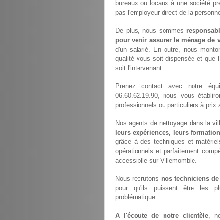
bureaux ou locaux à une société pr
pas l'employeur direct de la personne
De plus, nous sommes
responsabl
pour venir assurer le ménage de v
d'un salarié. En outre, nous monto
qualité vous soit dispensée et que
soit l'intervenant.
Prenez contact avec notre éq
06.60.62.19.90, nous vous établir
professionnels ou particuliers à pri
Nos agents de nettoyage dans la vill
leurs expériences, leurs formation
grâce à des techniques et matériels
opérationnels et parfaitement compét
accessiblle sur Villemomble.
Nous recrutons
nos techniciens de
pour qu'ils puissent être les p
problématique.
A l'écoute de notre clientèle
, n