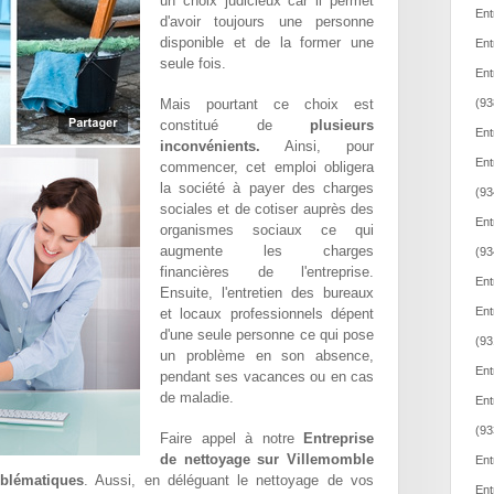
un choix judicieux car il permet
Ent
d'avoir toujours une personne
disponible et de la former une
Ent
seule fois.
Ent
Mais pourtant ce choix est
(93
constitué de
plusieurs
Ent
inconvénients.
Ainsi, pour
Ent
commencer, cet emploi obligera
la société à payer des charges
(93
sociales et de cotiser auprès des
Ent
organismes sociaux ce qui
augmente les charges
(93
financières de l'entreprise.
Ent
Ensuite, l'entretien des bureaux
Ent
et locaux professionnels dépent
d'une seule personne ce qui pose
(93
un problème en son absence,
Ent
pendant ses vacances ou en cas
de maladie.
Ent
(93
Faire appel à notre
Entreprise
de nettoyage sur Villemomble
Ent
oblématiques
. Aussi, en déléguant le nettoyage de vos
Ent