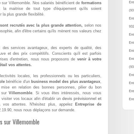
Ent
e sur Villemomble. Nos salariés bénéficient de
formations
t la maitrise de tout type d'équipement qu'ils soient
(93
la plus grande flexibilité.
Ent
ont recrutés avec la plus grande attention,
selon nos
932
sophie, afin d'être certains qu'ils mènent nos valeurs chez
Ent
Ent
 : des services avantageux, des experts de qualité, des
Ent
euve et des prix compétitifs. Conscients qu'il est parfois
eprises d'entretien, nous nous proposons de
venir à votre
Ent
tail vos attentes.
(93
Ent
ectivités locales, les professionnels ou les particuliers,
ble
bénéficie d'un
business model des plus avantageux
,
Ent
a mise en relation des bonnes personnes, pilier du bon
Ent
e sur
Villemomble
. Si vous êtes intéressés, nous vous
devis prévisionnel et
visiter vos locaux afin d'établir un
Ent
vos attentes. N'hésitez plus, appelez
Entreprise de
.19.90, nous nous déplaçons sur demande.
es sur Villemomble