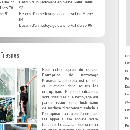
 Marne 77
Besoin d'un nettoyage en Seine Saint Denis
lines 78
93
nne 91
Besoin d'un nettoyage dans le Val de Marne
94
Besoin d'un nettoyage dans le Val d'oise 95
 Fresnes
Cho
Ent
Pour notre équipe du service
(94
Entreprise de nettoyage
Ent
Fresnes
la propreté est un défi
du quotidien dans
toutes les
Ent
entreprises
. Plusieurs situations
Ent
sont possibles : le nettoyage est
parfois assuré par un
technicien
(94
de surface
directement salarié à
Ent
l'entreprise, ou bien l'entreprise
(94
fait appel à une société sous-
traitante. Le salariat peut sembler
Ent