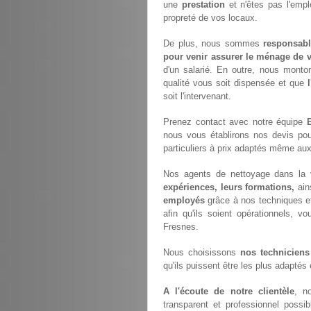
une
prestation
et n'êtes pas l'empl
propreté de vos locaux.
De plus, nous sommes
responsabl
pour venir assurer le ménage de v
d'un salarié. En outre, nous monto
qualité vous soit dispensée et que
soit l'intervenant.
Prenez contact avec notre équipe
nous vous établirons nos devis po
particuliers à prix adaptés même aux
Nos agents de nettoyage dans la v
expériences, leurs formations,
ain
employés
grâce à nos techniques e
afin qu'ils soient opérationnels, vo
Fresnes.
Nous choisissons
nos techniciens
qu'ils puissent être les plus adaptés
A l'écoute de notre clientèle
, n
transparent et professionnel possi