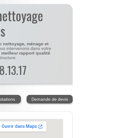
nettoyage
es
le
nettoyage, ménage et
us intervenons dans votre
e
meilleur rapport qualité
tructure.
8.13.17
stations
Demande de devis