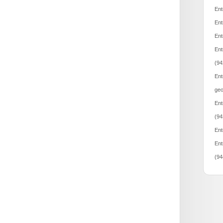
Ent
Ent
Ent
Ent
(94
Ent
geo
Ent
(94
Ent
Ent
(94