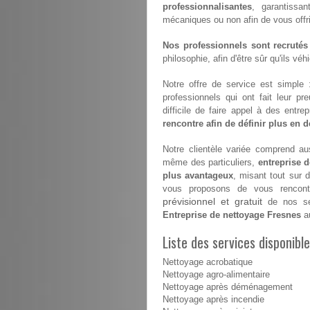
professionnalisantes
, garantissan
mécaniques ou non afin de vous offrir 
Nos professionnels sont recrutés
philosophie, afin d'être sûr qu'ils vé
Notre offre de service est simple
professionnels qui ont fait leur pr
difficile de faire appel à des entr
rencontre afin de définir plus en dé
Notre clientèle variée comprend aus
même des particuliers,
entreprise 
plus avantageux
, misant tout sur 
vous proposons de vous rencontr
prévisionnel et gratuit
de nos ser
Entreprise de nettoyage Fresnes
au
Liste des services disponibl
Nettoyage acrobatique
Nettoyage agro-alimentaire
Nettoyage après déménagement
Nettoyage après incendie