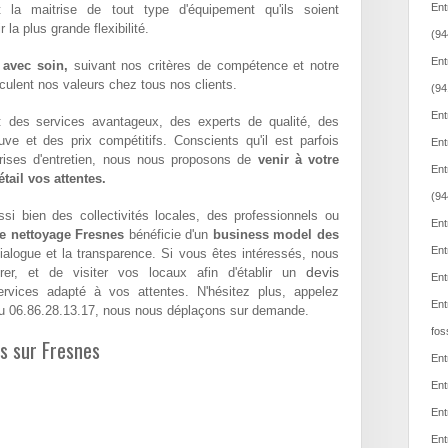
Ent
t la maitrise de tout type d'équipement qu'ils soient
la plus grande flexibilité.
(94
Ent
 avec soin,
suivant nos critères de compétence et notre
hiculent nos valeurs chez tous nos clients.
(94
Ent
 : des services avantageux, des experts de qualité, des
euve et des prix compétitifs. Conscients qu'il est parfois
Ent
eprises d'entretien, nous nous proposons de
venir à votre
Ent
tail vos attentes.
(94
si bien des collectivités locales, des professionnels ou
Ent
de nettoyage Fresnes
bénéficie d'un
business model des
Ent
dialogue et la transparence. Si vous êtes intéressés, nous
devis
er, et de visiter vos locaux afin d'établir un
Ent
vices adapté à vos attentes. N'hésitez plus, appelez
Ent
 06.86.28.13.17, nous nous déplaçons sur demande.
fos
es sur Fresnes
Ent
Ent
Ent
Ent