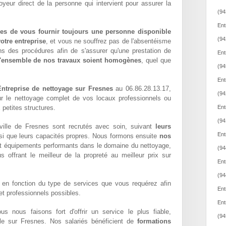
oyeur direct de la personne qui intervient pour assurer la
(94
Ent
es de vous fournir toujours une personne disponible
(94
otre entreprise
, et vous ne souffrez pas de l'absentéisme
ns des procédures afin de s'assurer qu'une prestation de
Ent
l'ensemble de nos travaux soient homogènes
, quel que
(94
Ent
Entreprise de nettoyage sur Fresnes
au 06.86.28.13.17,
(94
ur le nettoyage complet de vos locaux professionnels ou
 petites structures.
Ent
(94
ille de Fresnes sont recrutés avec soin, suivant
leurs
Ent
si que leurs capacités propres. Nous formons ensuite
nos
t équipements performants dans le domaine du nettoyage,
(94
us offrant le meilleur de la propreté au meilleur prix sur
Ent
(94
en fonction du type de services que vous requérez afin
Ent
 et professionnels possibles.
Ent
ous nous faisons fort d'offrir un service le plus fiable,
(94
ble sur Fresnes. Nos salariés bénéficient de
formations