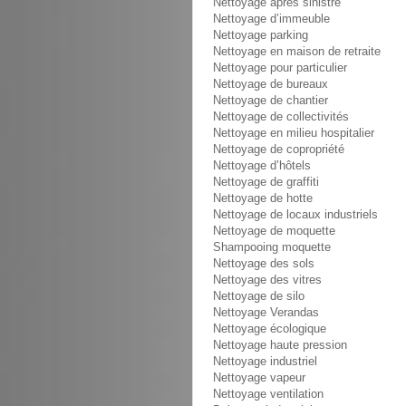
Nettoyage après sinistre
Nettoyage d’immeuble
Nettoyage parking
Nettoyage en maison de retraite
Nettoyage pour particulier
Nettoyage de bureaux
Nettoyage de chantier
Nettoyage de collectivités
Nettoyage en milieu hospitalier
Nettoyage de copropriété
Nettoyage d’hôtels
Nettoyage de graffiti
Nettoyage de hotte
Nettoyage de locaux industriels
Nettoyage de moquette
Shampooing moquette
Nettoyage des sols
Nettoyage des vitres
Nettoyage de silo
Nettoyage Verandas
Nettoyage écologique
Nettoyage haute pression
Nettoyage industriel
Nettoyage vapeur
Nettoyage ventilation