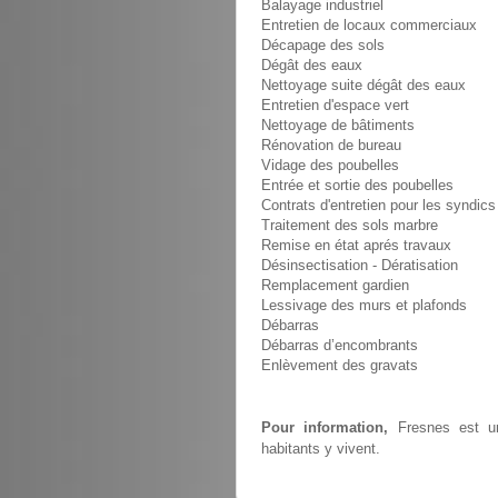
Balayage industriel
Entretien de locaux commerciaux
Décapage des sols
Dégât des eaux
Nettoyage suite dégât des eaux
Entretien d'espace vert
Nettoyage de bâtiments
Rénovation de bureau
Vidage des poubelles
Entrée et sortie des poubelles
Contrats d'entretien pour les syndics
Traitement des sols marbre
Remise en état aprés travaux
Désinsectisation - Dératisation
Remplacement gardien
Lessivage des murs et plafonds
Débarras
Débarras d’encombrants
Enlèvement des gravats
Pour information,
Fresnes est un
habitants y vivent.