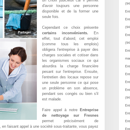
un choix judicieux car il permet
(94
d'avoir toujours une personne
disponible et de la former une
Ent
seule fois.
Ent
Cependant ce choix présente
(94
certains inconvénients.
En
Ent
effet, tout d‘abord, cet emploi
(94
(comme tous les emplois)
obligera l'entreprise à payer des
Ent
charges sociales et cotiser dans
mar
les organismes sociaux ce qui
alourdira la charge financière
Ent
pesant sur l'entreprise. Ensuite,
Ent
l'entretien des locaux repose sur
Ent
une seule personne ce qui pose
un problème en son absence,
Ent
pendant ses congés ou bien s'il
(94
est malade.
Ent
Faire appel à notre
Entreprise
Ent
de nettoyage sur Fresnes
permet précisément de
Ent
t, en faisant appel à une société sous-traitante, vous payez
Ent