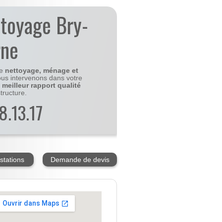
ttoyage Bry-
rne
le
nettoyage, ménage et
us intervenons dans votre
e
meilleur rapport qualité
tructure.
8.13.17
stations
Demande de devis