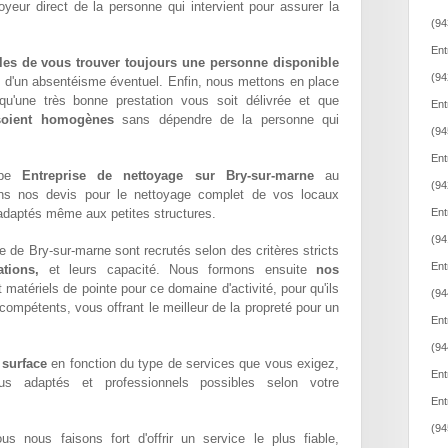
oyeur direct de la personne qui intervient pour assurer la
(94
Ent
les de vous trouver toujours une personne disponible
(94
z d'un absentéisme éventuel. Enfin, nous mettons en place
qu'une très bonne prestation vous soit délivrée et que
Ent
 soient homogènes
sans dépendre de la personne qui
(94
Ent
ipe
Entreprise de nettoyage sur Bry-sur-marne
au
(94
ons nos devis pour le nettoyage complet de vos locaux
x adaptés même aux petites structures.
Ent
(94
e de Bry-sur-marne sont recrutés selon des critères stricts
Ent
tions,
et leurs capacité. Nous formons ensuite
nos
matériels de pointe pour ce domaine d'activité, pour qu'ils
(94
compétents, vous offrant le meilleur de la propreté pour un
Ent
(94
 surface
en fonction du type de services que vous exigez,
Ent
lus adaptés et professionnels possibles selon votre
Ent
(94
ous nous faisons fort d'offrir un service le plus fiable,