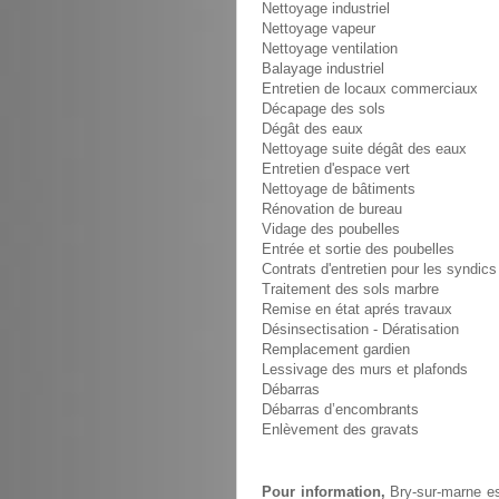
Nettoyage industriel
Nettoyage vapeur
Nettoyage ventilation
Balayage industriel
Entretien de locaux commerciaux
Décapage des sols
Dégât des eaux
Nettoyage suite dégât des eaux
Entretien d'espace vert
Nettoyage de bâtiments
Rénovation de bureau
Vidage des poubelles
Entrée et sortie des poubelles
Contrats d'entretien pour les syndics
Traitement des sols marbre
Remise en état aprés travaux
Désinsectisation - Dératisation
Remplacement gardien
Lessivage des murs et plafonds
Débarras
Débarras d’encombrants
Enlèvement des gravats
Pour information,
Bry-sur-marne e