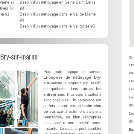
 Marne 77
Besoin d'un nettoyage en Seine Saint Denis
lines 78
93
nne 91
Besoin d'un nettoyage dans le Val de Marne
94
Besoin d'un nettoyage dans le Val d'oise 95
 Bry-sur-marne
Cho
Ent
Pour notre équipe du service
(94
Entreprise de nettoyage Bry-
Ent
sur-marne
la propreté est un défi
du quotidien dans
toutes les
Ent
entreprises
. Plusieurs situations
Ent
sont possibles : le nettoyage est
parfois assuré par un
technicien
(94
de surface
directement salarié à
Ent
l'entreprise, ou bien l'entreprise
(94
fait appel à une société sous-
traitante. Le salariat peut sembler
Ent