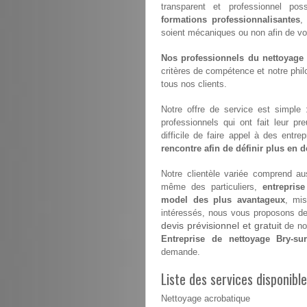
transparent et professionnel pos
formations professionnalisantes
,
soient mécaniques ou non afin de vous 
Nos professionnels du nettoyage s
critères de compétence et notre philo
tous nos clients.
Notre offre de service est simple
professionnels qui ont fait leur pr
difficile de faire appel à des entr
rencontre afin de définir plus en dé
Notre clientèle variée comprend aus
même des particuliers,
entrepris
model des plus avantageux
, mis
intéressés, nous vous proposons de v
devis prévisionnel et gratuit
de nos
Entreprise de nettoyage Bry-su
demande.
Liste des services disponibl
Nettoyage acrobatique