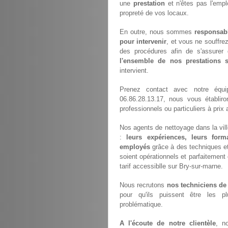
une
prestation
et n'êtes pas l'empl
propreté de vos locaux.
En outre, nous sommes
responsab
pour intervenir
, et vous ne souffre
des procédures afin de s'assurer 
l'ensemble de nos prestations
intervient.
Prenez contact avec notre équ
06.86.28.13.17, nous vous établir
professionnels ou particuliers à pri
Nos agents de nettoyage dans la vill
:
leurs expériences, leurs forma
employés
grâce à des techniques et 
soient opérationnels et parfaitement 
tarif accessiblle sur Bry-sur-marne.
Nous recrutons
nos techniciens de
pour qu'ils puissent être les p
problématique.
A l'écoute de notre clientèle
, n