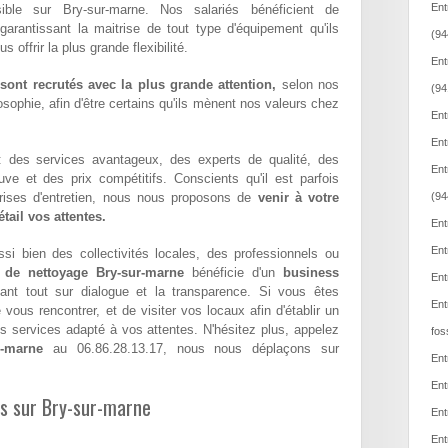
Ent
sible sur Bry-sur-marne. Nos salariés bénéficient de
 garantissant la maitrise de tout type d'équipement qu'ils
(94
offrir la plus grande flexibilité.
Ent
ont recrutés avec la plus grande attention,
selon nos
(94
sophie, afin d'être certains qu'ils mènent nos valeurs chez
Ent
Ent
 : des services avantageux, des experts de qualité, des
Ent
euve et des prix compétitifs. Conscients qu'il est parfois
eprises d'entretien, nous nous proposons de
venir à votre
(94
tail vos attentes.
Ent
Ent
si bien des collectivités locales, des professionnels ou
e de nettoyage Bry-sur-marne
bénéficie d'un
business
Ent
ant tout sur dialogue et la transparence. Si vous êtes
Ent
ous rencontrer, et de visiter vos locaux afin d'établir un
 services adapté à vos attentes. N'hésitez plus, appelez
fos
r-marne
au 06.86.28.13.17, nous nous déplaçons sur
Ent
Ent
es sur Bry-sur-marne
Ent
Ent