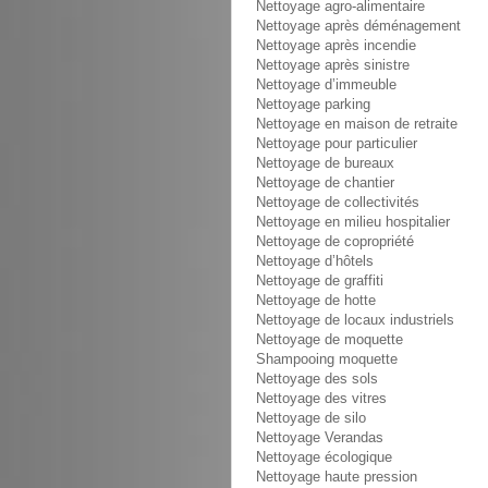
Nettoyage agro-alimentaire
Nettoyage après déménagement
Nettoyage après incendie
Nettoyage après sinistre
Nettoyage d’immeuble
Nettoyage parking
Nettoyage en maison de retraite
Nettoyage pour particulier
Nettoyage de bureaux
Nettoyage de chantier
Nettoyage de collectivités
Nettoyage en milieu hospitalier
Nettoyage de copropriété
Nettoyage d’hôtels
Nettoyage de graffiti
Nettoyage de hotte
Nettoyage de locaux industriels
Nettoyage de moquette
Shampooing moquette
Nettoyage des sols
Nettoyage des vitres
Nettoyage de silo
Nettoyage Verandas
Nettoyage écologique
Nettoyage haute pression