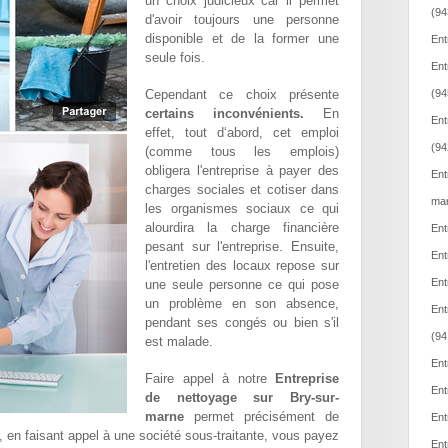
un choix judicieux car il permet
(94
d'avoir toujours une personne
disponible et de la former une
Ent
seule fois.
Ent
Cependant ce choix présente
(94
certains inconvénients.
En
Ent
effet, tout d‘abord, cet emploi
(94
(comme tous les emplois)
obligera l'entreprise à payer des
Ent
charges sociales et cotiser dans
mar
les organismes sociaux ce qui
alourdira la charge financière
Ent
pesant sur l'entreprise. Ensuite,
Ent
l'entretien des locaux repose sur
Ent
une seule personne ce qui pose
un problème en son absence,
Ent
pendant ses congés ou bien s'il
(94
est malade.
Ent
Faire appel à notre
Entreprise
Ent
de nettoyage sur Bry-sur-
marne
permet précisément de
Ent
t, en faisant appel à une société sous-traitante, vous payez
Ent