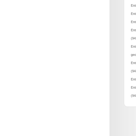
Ent
Ent
Ent
Ent
(94
Ent
geo
Ent
(94
Ent
Ent
(94