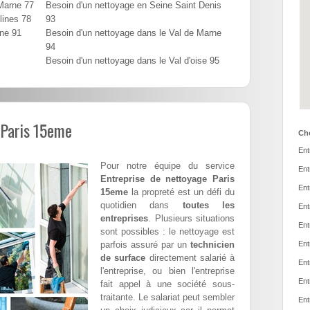
 Marne 77
Besoin d'un nettoyage en Seine Saint Denis
lines 78
93
nne 91
Besoin d'un nettoyage dans le Val de Marne
94
Besoin d'un nettoyage dans le Val d'oise 95
 Paris 15eme
Cho
Ent
Pour notre équipe du service
Ent
Entreprise de nettoyage Paris
Ent
15eme
la propreté est un défi du
quotidien dans
toutes les
Ent
entreprises
. Plusieurs situations
Ent
sont possibles : le nettoyage est
parfois assuré par un
technicien
Ent
de surface
directement salarié à
Ent
l'entreprise, ou bien l'entreprise
Ent
fait appel à une société sous-
traitante. Le salariat peut sembler
Ent