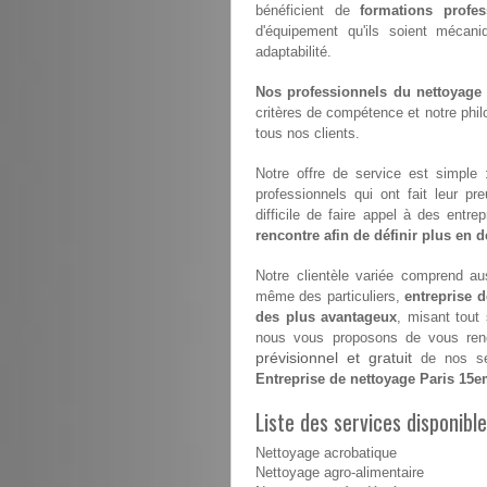
bénéficient de
formations profes
d'équipement qu'ils soient mécan
adaptabilité.
Nos professionnels du nettoyage s
critères de compétence et notre philo
tous nos clients.
Notre offre de service est simple
professionnels qui ont fait leur pr
difficile de faire appel à des entr
rencontre afin de définir plus en dé
Notre clientèle variée comprend aus
même des particuliers,
entreprise 
des plus avantageux
, misant tout
nous vous proposons de vous renco
prévisionnel et gratuit
de nos ser
Entreprise de nettoyage Paris 15
Liste des services disponibl
Nettoyage acrobatique
Nettoyage agro-alimentaire