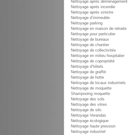
Nettoyage après déménagement
Nettoyage après incendie
Nettoyage après sinistre
Nettoyage d’immeuble
Nettoyage parking
Nettoyage en maison de retraite
Nettoyage pour particulier
Nettoyage de bureaux
Nettoyage de chantier
Nettoyage de collectivités
Nettoyage en milieu hospitalier
Nettoyage de copropriété
Nettoyage d’hôtels
Nettoyage de graffiti
Nettoyage de hotte
Nettoyage de locaux industriels
Nettoyage de moquette
Shampooing moquette
Nettoyage des sols
Nettoyage des vitres
Nettoyage de silo
Nettoyage Verandas
Nettoyage écologique
Nettoyage haute pression
Nettoyage industriel