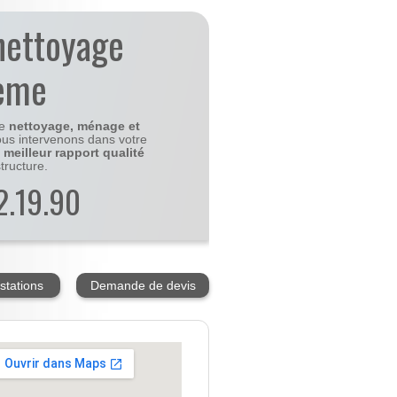
nettoyage
5eme
le
nettoyage, ménage et
us intervenons dans votre
e
meilleur rapport qualité
tructure.
2.19.90
stations
Demande de devis