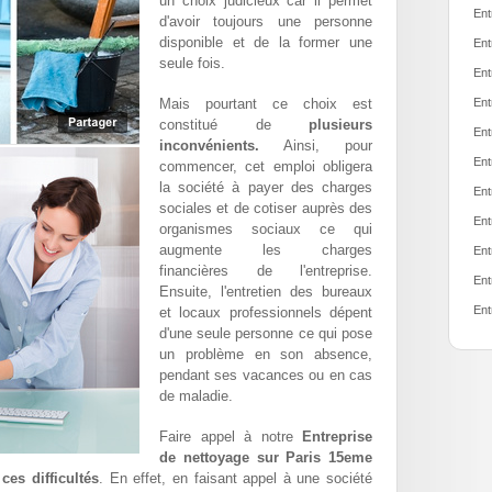
un choix judicieux car il permet
Ent
d'avoir toujours une personne
disponible et de la former une
Ent
seule fois.
Ent
Mais pourtant ce choix est
Ent
constitué de
plusieurs
Ent
inconvénients.
Ainsi, pour
Ent
commencer, cet emploi obligera
la société à payer des charges
Ent
sociales et de cotiser auprès des
Ent
organismes sociaux ce qui
augmente les charges
Ent
financières de l'entreprise.
Ent
Ensuite, l'entretien des bureaux
Ent
et locaux professionnels dépent
d'une seule personne ce qui pose
un problème en son absence,
pendant ses vacances ou en cas
de maladie.
Faire appel à notre
Entreprise
de nettoyage sur Paris 15eme
ces difficultés
. En effet, en faisant appel à une société