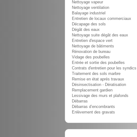
Nettoyage vapeur
Nettoyage ventilation
Balayage industriel
Entretien de locaux commerciaux
Décapage des sols
Dégât des eaux
Nettoyage suite dégât des eaux
Entretien d'espace vert
Nettoyage de bâtiments
Rénovation de bureau
Vidage des poubelles
Entrée et sortie des poubelles
Contrats d'entretien pour les syndics
Traitement des sols marbre
Remise en état aprés travaux
Désinsectisation - Dératisation
Remplacement gardien
Lessivage des murs et plafonds
Débarras
Débarras d’encombrants
Enlèvement des gravats