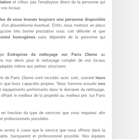
tation
et n'êtes pas l'employeur direct de la personne qui
e vos locaux.
les de vous trouver toujours une personne disponible
z d'un absentéisme éventuel. Enfin, nous mettons en place
qu'une très bonne prestation vous soit délivrée et que
 soient homogènes
sans dépendre de la personne qui
uipe
Entreprise de nettoyage sur Paris 15eme
au
ons nos devis pour le nettoyage complet de vos locaux
x adaptés même aux petites structures.
lle de Paris 15eme sont recrutés avec soin, suivant
leurs
si que leurs capacités propres. Nous formons ensuite
nos
t équipements performants dans le domaine du nettoyage,
 offrant le meilleur de la propreté au meilleur prix sur Paris
en fonction du type de services que vous requérez afin
 et professionnels possibles.
us avons à coeur que le service que nous offrons dans la
iable, transparent et professionnel possible. Nos équipes