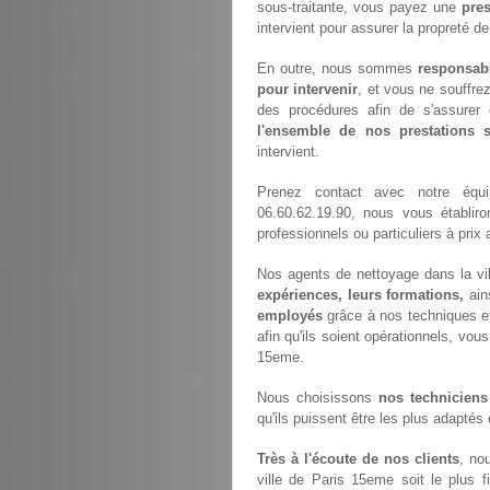
sous-traitante, vous payez une
pres
intervient pour assurer la propreté d
En outre, nous sommes
responsab
pour intervenir
, et vous ne souffre
des procédures afin de s'assurer 
l'ensemble de nos prestations
intervient.
Prenez contact avec notre éq
06.60.62.19.90, nous vous établir
professionnels ou particuliers à pri
Nos agents de nettoyage dans la vi
expériences, leurs formations,
ain
employés
grâce à nos techniques e
afin qu'ils soient opérationnels, vous
15eme.
Nous choisissons
nos techniciens
qu'ils puissent être les plus adaptés
Très à l'écoute de nos clients
, no
ville de Paris 15eme soit le plus f