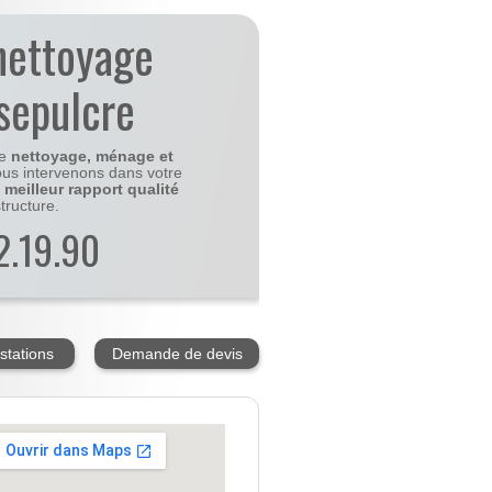
nettoyage
-sepulcre
le
nettoyage, ménage et
us intervenons dans votre
e
meilleur rapport qualité
tructure.
2.19.90
stations
Demande de devis