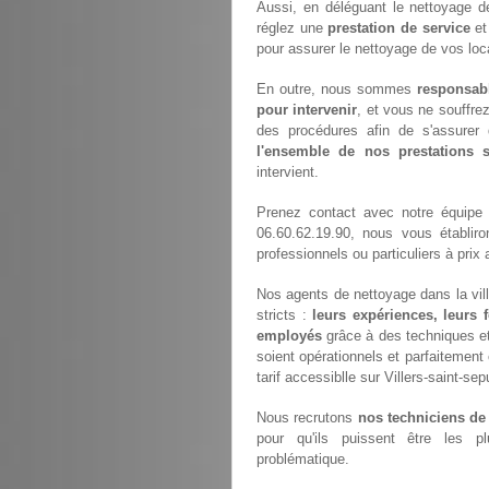
Aussi, en déléguant le nettoyage d
réglez une
prestation de service
et 
pour assurer le nettoyage de vos loc
En outre, nous sommes
responsab
pour intervenir
, et vous ne souffre
des procédures afin de s'assurer 
l'ensemble de nos prestations
intervient.
Prenez contact avec notre équip
06.60.62.19.90, nous vous établir
professionnels ou particuliers à pri
Nos agents de nettoyage dans la ville
stricts :
leurs expériences, leurs 
employés
grâce à des techniques et 
soient opérationnels et parfaitement 
tarif accessiblle sur Villers-saint-sep
Nous recrutons
nos techniciens de
pour qu'ils puissent être les p
problématique.