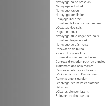
Nettoyage haute pression
Nettoyage industriel
Nettoyage vapeur
Nettoyage ventilation
Balayage industriel
Entretien de locaux commerciaux
Décapage des sols
Dégât des eaux
Nettoyage suite dégât des eaux
Entretien d'espace vert
Nettoyage de bâtiments
Rénovation de bureau
Vidage des poubelles
Entrée et sortie des poubelles
Contrats d'entretien pour les syndics
Traitement des sols marbre
Remise en état aprés travaux
Désinsectisation - Dératisation
Remplacement gardien
Lessivage des murs et plafonds
Débarras
Débarras d’encombrants
Enlèvement des gravats