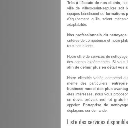
Très à l'écoute de nos clients
, no
ville de Villers-saint-sepulcre soit
équipes bénéficient de
formations p
d'équipement qu'ils soient mécan
adaptabilité.
Nos professionnels du nettoyage s
critères de compétence et notre philo
tous nos clients.
Notre offre de services de nettoyage e
des agents expérimentés. Si vous 
afin de définir plus en détail vos 
Notre clientèle variée comprend aus
même des particuliers,
entrepri
business model des plus avanta
êtes intéressés, nous vous proposons 
devis prévisionnel et gratuit
un
d
appelez
Entreprise de nettoyage 
déplaçons sur demande.
Liste des services disponible