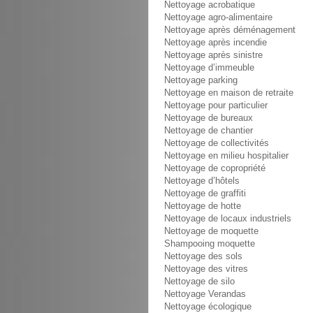
Nettoyage acrobatique
Nettoyage agro-alimentaire
Nettoyage après déménagement
Nettoyage après incendie
Nettoyage après sinistre
Nettoyage d’immeuble
Nettoyage parking
Nettoyage en maison de retraite
Nettoyage pour particulier
Nettoyage de bureaux
Nettoyage de chantier
Nettoyage de collectivités
Nettoyage en milieu hospitalier
Nettoyage de copropriété
Nettoyage d’hôtels
Nettoyage de graffiti
Nettoyage de hotte
Nettoyage de locaux industriels
Nettoyage de moquette
Shampooing moquette
Nettoyage des sols
Nettoyage des vitres
Nettoyage de silo
Nettoyage Verandas
Nettoyage écologique