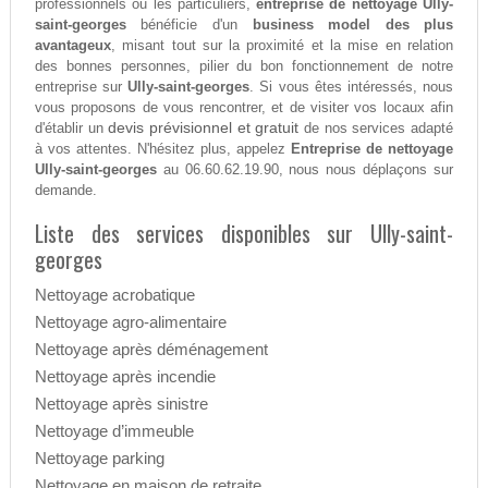
professionnels ou les particuliers,
entreprise de nettoyage Ully-
saint-georges
bénéficie d'un
business model des plus
avantageux
, misant tout sur la proximité et la mise en relation
des bonnes personnes, pilier du bon fonctionnement de notre
entreprise sur
Ully-saint-georges
. Si vous êtes intéressés, nous
vous proposons de vous rencontrer, et de visiter vos locaux afin
devis prévisionnel et gratuit
d'établir un
de nos services adapté
à vos attentes. N'hésitez plus, appelez
Entreprise de nettoyage
Ully-saint-georges
au 06.60.62.19.90, nous nous déplaçons sur
demande.
Liste des services disponibles sur Ully-saint-
georges
Nettoyage acrobatique
Nettoyage agro-alimentaire
Nettoyage après déménagement
Nettoyage après incendie
Nettoyage après sinistre
Nettoyage d’immeuble
Nettoyage parking
Nettoyage en maison de retraite